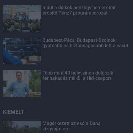
Indul a diákok pénzügyi ismereteit
erősítő Pénz7 programsorozat
Budapest-Pécs, Budapest-Szolnok:
gyorsabb és biztonságosabb lett a vasút
Több mint 40 helyszínen dolgozik
fennakadás nélkül a Híd-csoport
KIEMELT
Megérkezett az eső a Duna
vízgyűjtőjére