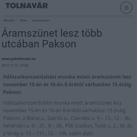
Aktuális
Paks
áramszünet
Áramszünet lesz több
utcában Pakson
www.paksihirnok.hu
2017.11.15. 07:00
Hálózatkorszerűsítési munka miatt áramszünet lesz
november 15-én és 16-án 8 órától várhatóan 15 óráig
Pakson.
Hálózatkorszerűsítési munka miatt áramszünet lesz
november 15-én és 16-án 8 órától várhatóan 15 óráig
Pakson, a Mária u., Szérűs u., Csendes u. 9 – 13., 12 – 36.,
Fehérvári u. 9 – 31., 8 – 38., PSE stadion, Toldi u. 2., 30. és
a Virág u. 53 – 131., 52 – 106. szám alatt.