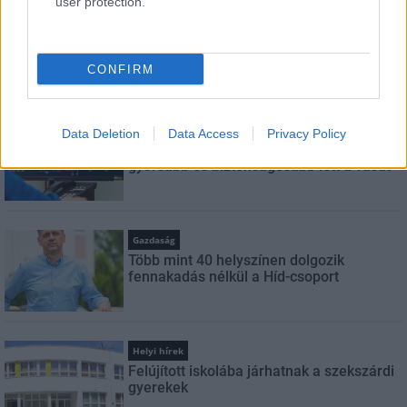
user protection.
Aktuális
Indul a diákok pénzügyi ismereteit
erősítő Pénz7 programsorozat
CONFIRM
Helyi hírek
Data Deletion
Data Access
Privacy Policy
Budapest-Pécs, Budapest-Szolnok:
gyorsabb és biztonságosabb lett a vasút
Gazdaság
Több mint 40 helyszínen dolgozik
fennakadás nélkül a Híd-csoport
Helyi hírek
Felújított iskolába járhatnak a szekszárdi
gyerekek