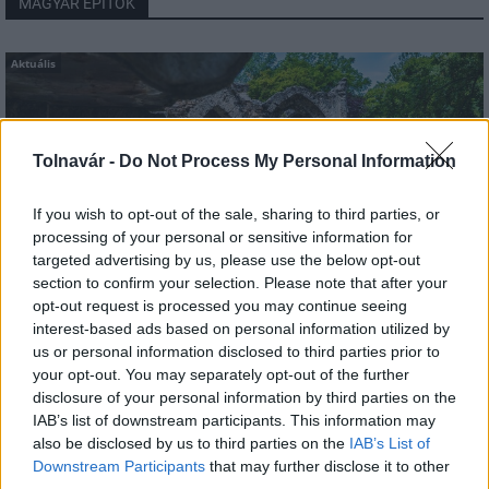
MAGYAR ÉPÍTŐK
Aktuális
Tolnavár -
Do Not Process My Personal Information
If you wish to opt-out of the sale, sharing to third parties, or
processing of your personal or sensitive information for
targeted advertising by us, please use the below opt-out
section to confirm your selection. Please note that after your
opt-out request is processed you may continue seeing
interest-based ads based on personal information utilized by
Tata
műemlékfelújítás
műemlék
restaurálás
us or personal information disclosed to third parties prior to
your opt-out. You may separately opt-out of the further
Történelmi táj, amelynek minden köve mesél –
disclosure of your personal information by third parties on the
megújul a tatai Angolkert
IAB’s list of downstream participants. This information may
A projekt részeként megújulnak a területen található
also be disclosed by us to third parties on the
IAB’s List of
műemlékek, köztük a különleges Műromok, valamint a közeli
Downstream Participants
that may further disclose it to other
Várkanyarban álló Nepomuki Szent János híd és szobor is.