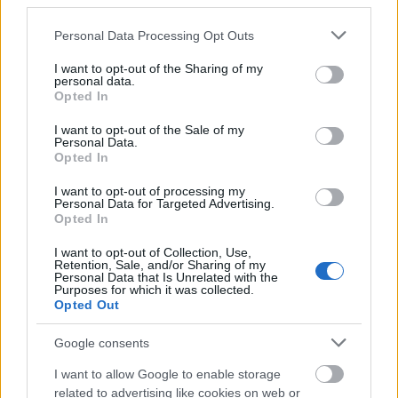
third parties.
Please note that this website/app uses one or more Google
Personal Data Processing Opt Outs
M1 bővítés: már zajlik a teljesen új
services and may gather and store information including but
Bicske Kelet csomópont építése
not limited to your visit or usage behaviour. You may click to
I want to opt-out of the Sharing of my
personal data.
grant or deny consent to Google and its third-party tags to
Opted In
use your data for below specified purposes in below Google
consent section.
I want to opt-out of the Sale of my
Új gyalogosátkelők és jelzőlámpás
Personal Data.
csomópont épül Angyalföldön
Opted In
I want to opt-out of processing my
Personal Data for Targeted Advertising.
Opted In
Másfélszeresére bővítik
Hódmezővásárhely jó hírű református
I want to opt-out of Collection, Use,
Retention, Sale, and/or Sharing of my
iskoláját
Personal Data that Is Unrelated with the
Purposes for which it was collected.
Opted Out
Látványos építési szakasz indult be a
Google consents
Flórián téri felüljárón
I want to allow Google to enable storage
related to advertising like cookies on web or