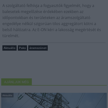
A szolgáltató felhívja a fogyasztók figyelmét, hogy a
balesetek megelőzése érdekében ezekben az
időpontokban és területeken az áramszolgáltató
engedélye nélkül szigorúan tilos aggregátort kötni a
belső hálózatra. Az E-ON kéri a lakosság megértését és
türelmét.
Aktuális
Paks
áramszünet
AJÁNLJUK MÉG
Aktuális