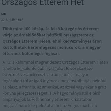
Országos Étterem Hét
MTI
2017.10.10. 11:37
Több mint 100 közép- és felső kategóriás étterem
várja az érdeklődőket hétfőtől országszerte az
Országos Étterem Héten, ahol kedvezményes áron
kóstolhatók háromfogásos menüsorok, a magyar
éttermek különleges fogásai.
A 13. alkalommal megrendezett Országos Étterem Héten
ismét a legkülönfélébb ízvilágokat felsorakoztató
éttermek vesznek részt: a tradicionális magyar
fogásokon túl az igazi ínyencek megkóstolhatják például
az olasz, a francia, az amerikai, az ázsiai vagy akár a grúz
konyha jellegzetességeit is. A hagyományostól eltérő
alapanyagok között néhány étterem kínálatában
megtalálható lesz például a fürj, az Angus marha, a