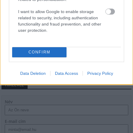
Épített öröksége megújításával is készül
Mohács a csata ötszázadik
I want to allow Google to enable storage
évfordulójára
related to security, including authentication
functionality and fraud prevention, and other
user protection.
A tengerfenék alatt négy óriáskábellel
kötik össze Spanyolország és
Franciaország villamosenergia-
CONFIRM
hálózatát
Data Deletion
Data Access
Privacy Policy
HÍRLEVÉL
Név
E-mail cím