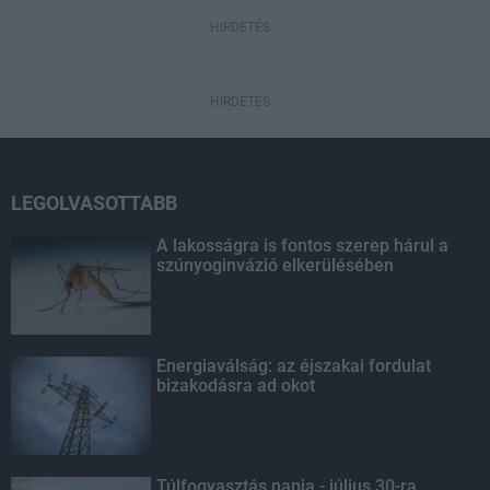
HIRDETÉS
HIRDETÉS
LEGOLVASOTTABB
A lakosságra is fontos szerep hárul a
szúnyoginvázió elkerülésében
Energiaválság: az éjszakai fordulat
bizakodásra ad okot
Túlfogyasztás napja - július 30-ra