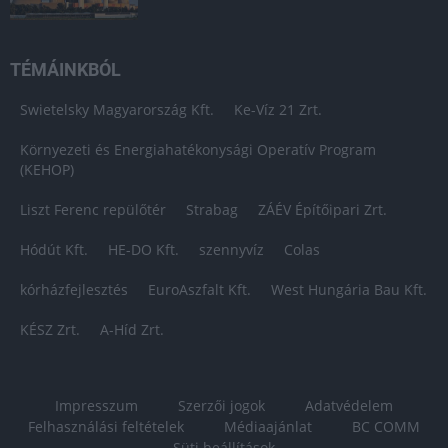
TÉMÁINKBÓL
Swietelsky Magyarország Kft.
Ke-Víz 21 Zrt.
Környezeti és Energiahatékonysági Operatív Program
(KEHOP)
Liszt Ferenc repülőtér
Strabag
ZÁÉV Építőipari Zrt.
Hódút Kft.
HE-DO Kft.
szennyvíz
Colas
kórházfejlesztés
EuroAszfalt Kft.
West Hungária Bau Kft.
KÉSZ Zrt.
A-Híd Zrt.
Impresszum
Szerzői jogok
Adatvédelem
Felhasználási feltételek
Médiaajánlat
BC COMM
Süti beállítások