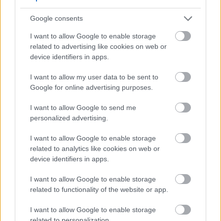
Paks
paksi atomerőmű
Paks II
Paks II. Atomerőmű Zrt.
Google consents
Paks II.: Mit jelent az 5. blokk új mérföldköve a
I want to allow Google to enable storage
felülvizsgálat árnyékában?
related to advertising like cookies on web or
Megkezdődött az 5. blokk reaktorépületének alaplemez-
device identifiers in apps.
kivitelezése, miközben a felülvizsgálat arra keresi a választ,
hogy a megváltozott gazdasági és geopolitikai környezetben
I want to allow my user data to be sent to
milyen feltételek mellett érdemes továbbvinni Magyarország
Google for online advertising purposes.
egyik legnagyobb beruházását.
I want to allow Google to send me
personalized advertising.
Elkészült a Liszt Ferenc repülőtér
közelében lévő logisztikai bázis út- és
I want to allow Google to enable storage
közműhálózatának fejlesztése
related to analytics like cookies on web or
device identifiers in apps.
Látlelet a hazai víziközművekről?
I want to allow Google to enable storage
Egyetlen, fél évszázados vezetéken
related to functionality of the website or app.
múlt Bicske vízellátása
I want to allow Google to enable storage
related to personalization.