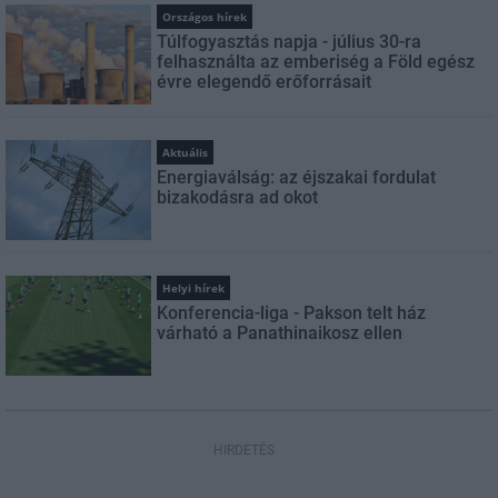
Országos hírek
Túlfogyasztás napja - július 30-ra
felhasználta az emberiség a Föld egész
évre elegendő erőforrásait
Aktuális
Energiaválság: az éjszakai fordulat
bizakodásra ad okot
Helyi hírek
Konferencia-liga - Pakson telt ház
várható a Panathinaikosz ellen
HIRDETÉS