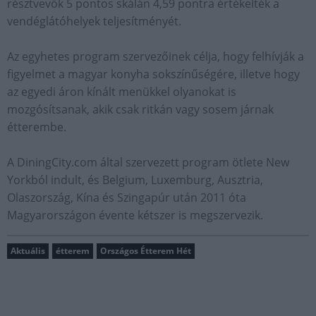
résztvevők 5 pontos skálán 4,59 pontra értékelték a
vendéglátóhelyek teljesítményét.
Az egyhetes program szervezőinek célja, hogy felhívják a
figyelmet a magyar konyha sokszínűségére, illetve hogy
az egyedi áron kínált menükkel olyanokat is
mozgósítsanak, akik csak ritkán vagy sosem járnak
étterembe.
A DiningCity.com által szervezett program ötlete New
Yorkból indult, és Belgium, Luxemburg, Ausztria,
Olaszország, Kína és Szingapúr után 2011 óta
Magyarországon évente kétszer is megszervezik.
Aktuális
étterem
Országos Étterem Hét