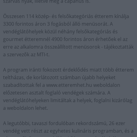
szarvas nyak, illetve még a cápahús is.
Összesen 114 közép- és felsőkategóriás étterem kínálja
3300 forintos áron 3 fogásból álló menüsorát. A
vendéglátóhelyek közül néhány felsőkategóriás és
gourmet étteremnél 4900 forintos áron érhetőek el az
erre az alkalomra összeállított menüsorok - tájékoztatták
a szervezők az MTI-t.
A program iránti fokozott érdeklődés miatt több étterem
teltházas, de korlátozott számban újabb helyeket
szabadítottak fel a www.etteremhet.hu weboldalon
előzetesen asztalt foglaló vendégek számára. A
vendéglátóhelyeken limitáltak a helyek, foglalni kizárólag
a weboldalon lehet.
A legutóbbi, tavaszi fordulóban rekordszámú, 26 ezer
vendég vett részt az egyhetes kulináris programban, és a