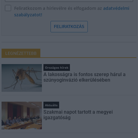
Feliratkozom a hírlevélre és elfogadom az
adatvédelmi
szabályzatot!
FELIRATKOZÁS
LEGNÉZETTEBB
Országos hírek
A lakosságra is fontos szerep hárul a
szúnyoginvázió elkerülésében
Aktuális
Szakmai napot tartott a megyei
igazgatóság