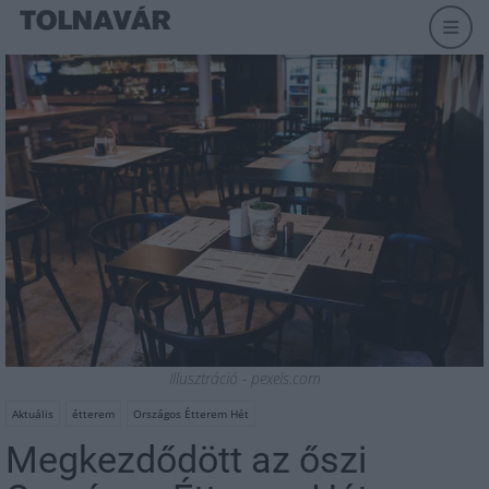
Illusztráció - pexels.com
Aktuális
étterem
Országos Étterem Hét
Megkezdődött az őszi