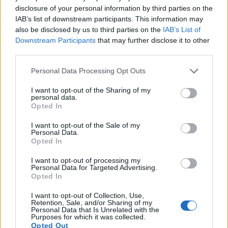
Duna vizét némileg felmelegíti
disclosure of your personal information by third parties on the
IAB’s list of downstream participants. This information may
also be disclosed by us to third parties on the
IAB’s List of
Downstream Participants
that may further disclose it to other
third parties.
Please note that this website/app uses one or more Google
Personal Data Processing Opt Outs
services and may gather and store information including but
MAGYAR ÉPÍTŐK
not limited to your visit or usage behaviour. You may click to
I want to opt-out of the Sharing of my
personal data.
grant or deny consent to Google and its third-party tags to
Opted In
Mi épül?
use your data for below specified purposes in below Google
consent section.
I want to opt-out of the Sale of my
Personal Data.
Opted In
I want to opt-out of processing my
Personal Data for Targeted Advertising.
Opted In
I want to opt-out of Collection, Use,
Retention, Sale, and/or Sharing of my
Personal Data that Is Unrelated with the
Purposes for which it was collected.
Opted Out