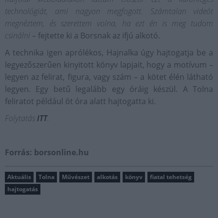
technológiát, ami nagyon megfogott. Számtalan videót
megnéztem, és szerettem volna, ha ezt én is meg tudom
csinálni
– fejtette ki a Borsnak az ifjú alkotó.
A technika igen aprólékos, Hajnalka úgy hajtogatja be a
legyezőszerűen kinyitott könyv lapjait, hogy a motívum –
legyen az felirat, figura, vagy szám – a kötet élén látható
legyen. Egy betű legalább egy óráig készül. A Tolna
feliratot például öt óra alatt hajtogatta ki.
Folytatás
ITT
.
Forrás: borsonline.hu
Aktuális
Tolna
Művészet
alkotás
könyv
fiatal tehetség
hajtogatás