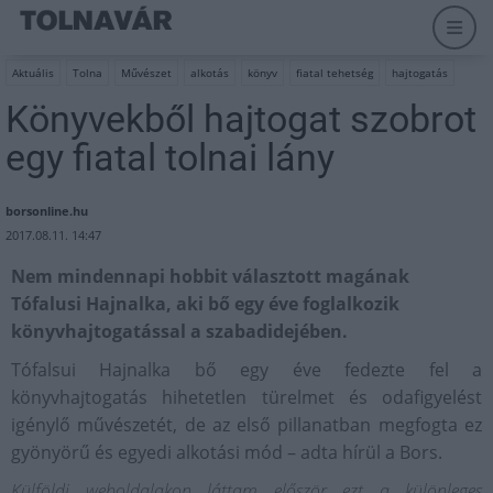
Aktuális
Tolna
Művészet
alkotás
könyv
fiatal tehetség
hajtogatás
Könyvekből hajtogat szobrot
egy fiatal tolnai lány
borsonline.hu
2017.08.11. 14:47
Nem mindennapi hobbit választott magának
Tófalusi Hajnalka, aki bő egy éve foglalkozik
könyvhajtogatással a szabadidejében.
Tófalsui Hajnalka bő egy éve fedezte fel a
könyvhajtogatás hihetetlen türelmet és odafigyelést
igénylő művészetét, de az első pillanatban megfogta ez
gyönyörű és egyedi alkotási mód – adta hírül a Bors.
Külföldi weboldalakon láttam először ezt a különleges