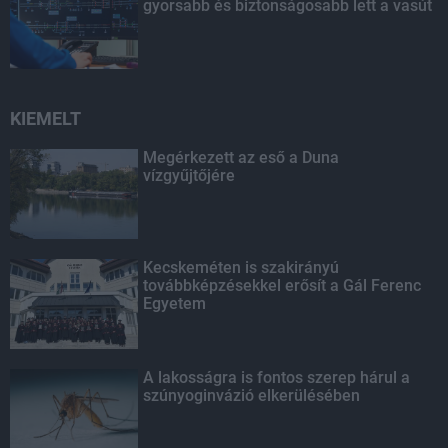
gyorsabb és biztonságosabb lett a vasút
KIEMELT
Megérkezett az eső a Duna
vízgyűjtőjére
Kecskeméten is szakirányú
továbbképzésekkel erősít a Gál Ferenc
Egyetem
A lakosságra is fontos szerep hárul a
szúnyoginvázió elkerülésében