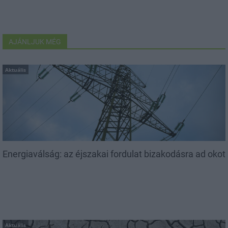
AJÁNLJUK MÉG
Aktuális
Energiaválság: az éjszakai fordulat bizakodásra ad okot
Aktuális