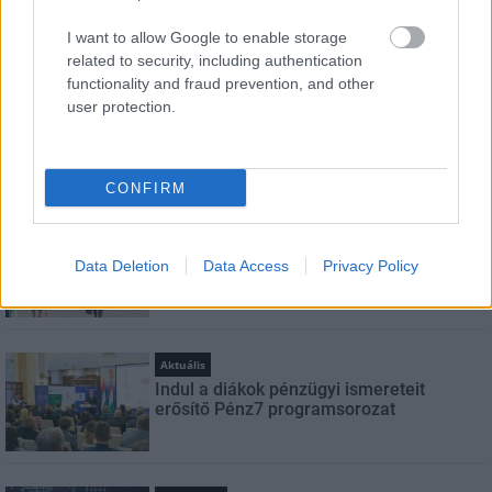
Feliratkozom a hírlevélre és elfogadom az
adatvédelmi
I want to allow Google to enable storage
szabályzatot!
related to security, including authentication
functionality and fraud prevention, and other
FELIRATKOZÁS
user protection.
LEGNÉZETTEBB
CONFIRM
Helyi hírek
Felújított üzletet nyitott Szekszárdon az
Data Deletion
Data Access
Privacy Policy
Auchan
Aktuális
Indul a diákok pénzügyi ismereteit
erősítő Pénz7 programsorozat