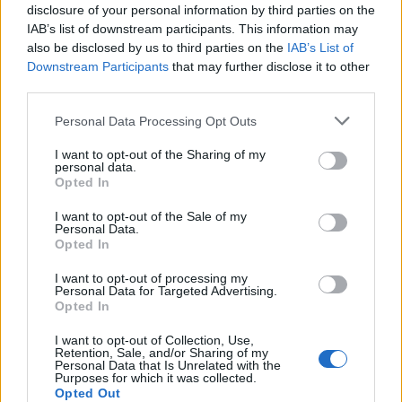
disclosure of your personal information by third parties on the
IAB’s list of downstream participants. This information may
also be disclosed by us to third parties on the
IAB’s List of
autópálya
útépítés
M1-es autópálya
Bicske
Downstream Participants
that may further disclose it to other
M1 bővítés: már zajlik a teljesen új Bicske Kelet
third parties.
csomópont építése
Please note that this website/app uses one or more Google
Personal Data Processing Opt Outs
Tizenegy meglévő csomópontot korszerűsít és négy új,
services and may gather and store information including but
különszintű csomópontot hoz létre az MKIF az M1-es
not limited to your visit or usage behaviour. You may click to
I want to opt-out of the Sharing of my
bővítésénél.
personal data.
grant or deny consent to Google and its third-party tags to
Opted In
use your data for below specified purposes in below Google
consent section.
Új gyalogosátkelők és jelzőlámpás
I want to opt-out of the Sale of my
csomópont épül Angyalföldön
Personal Data.
Opted In
I want to opt-out of processing my
Personal Data for Targeted Advertising.
Opted In
Másfélszeresére bővítik
Hódmezővásárhely jó hírű református
I want to opt-out of Collection, Use,
iskoláját
Retention, Sale, and/or Sharing of my
Personal Data that Is Unrelated with the
Purposes for which it was collected.
Opted Out