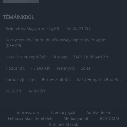
TÉMÁINKBÓL
Swietelsky Magyarország Kft.
Ke-Víz 21 Zrt.
Környezeti és Energiahatékonysági Operatív Program
(KEHOP)
Liszt Ferenc repülőtér
Strabag
ZÁÉV Építőipari Zrt.
Hódút Kft.
HE-DO Kft.
szennyvíz
Colas
kórházfejlesztés
EuroAszfalt Kft.
West Hungária Bau Kft.
KÉSZ Zrt.
A-Híd Zrt.
Impresszum
Szerzői jogok
Adatvédelem
Felhasználási feltételek
Médiaajánlat
BC COMM
Süti beállítások