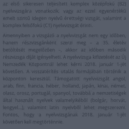
az első sikeresen teljesített komplex középfokú (B2)
nyelvvizsgára vonatkozik, vagy az ezzel egyenértékű
emelt szintű idegen nyelvű érettségi vizsgát, valamint a
komplex felsőfokú (C1) nyelvvizsgát érinti.
Amennyiben a vizsgázó a nyelvvizsgát nem egy időben,
hanem részvizsgánként szerzi meg – a 35. életév
betöltését megelőzően –, akkor az időben második
részvizsga díját igényelheti. A nyelvvizsga kifizetését az Új
Nemzedék Központnál lehet kérni 2018. január 1-jét
követően. A visszatérítés utalás formájában történik a
központon keresztül. Támogatott nyelvvizsgát angol,
arab, finn, francia, héber, holland, japán, kínai, német,
olasz, orosz, portugál, spanyol, továbbá a nemzetiségek
által használt nyelvek valamelyikéből (bolgár, horvát,
lengyel…), valamint latin nyelvből lehet megszerezni.
Fontos, hogy a nyelvvizsgának 2018. január 1-jét
követően kell megtörténnie.