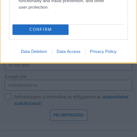
functionality and fraud prevention, and other
Franciaország villamosenergia-
hálózatát
user protection.
CONFIRM
HÍRLEVÉL
Data Deletion
Data Access
Privacy Policy
Név
E-mail cím
Feliratkozom a hírlevélre és elfogadom az
adatvédelmi
szabályzatot!
FELIRATKOZÁS