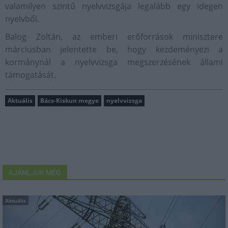
valamilyen szintű nyelvvizsgája legalább egy idegen
nyelvből.
Balog Zoltán, az emberi erőforrások minisztere
márciusban jelentette be, hogy kezdeményezi a
kormánynál a nyelvvizsga megszerzésének állami
támogatását.
Aktuális
Bács-Kiskun megye
nyelvvizsga
AJÁNLJUK MÉG
Aktuális