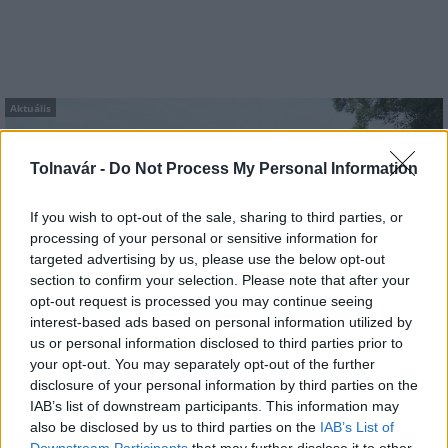
Aktuális
Tolnavár -
Do Not Process My Personal Information
If you wish to opt-out of the sale, sharing to third parties, or
processing of your personal or sensitive information for
targeted advertising by us, please use the below opt-out
Az atomerőmű egyetlen hatása a környezetre, hogy a
section to confirm your selection. Please note that after your
Duna vizét némileg felmelegíti
opt-out request is processed you may continue seeing
interest-based ads based on personal information utilized by
us or personal information disclosed to third parties prior to
your opt-out. You may separately opt-out of the further
disclosure of your personal information by third parties on the
IAB’s list of downstream participants. This information may
also be disclosed by us to third parties on the
IAB’s List of
Downstream Participants
that may further disclose it to other