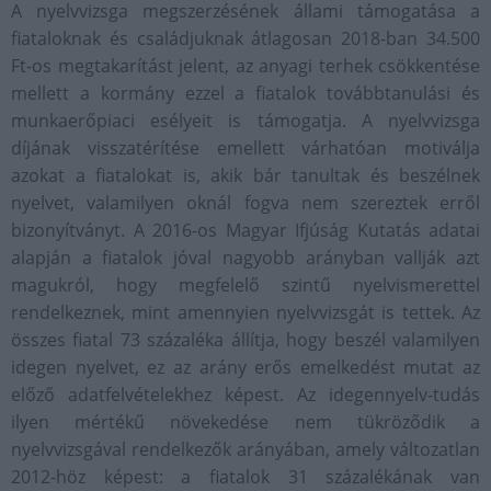
A nyelvvizsga megszerzésének állami támogatása a
fiataloknak és családjuknak átlagosan 2018-ban 34.500
Ft-os megtakarítást jelent, az anyagi terhek csökkentése
mellett a kormány ezzel a fiatalok továbbtanulási és
munkaerőpiaci esélyeit is támogatja. A nyelvvizsga
díjának visszatérítése emellett várhatóan motiválja
azokat a fiatalokat is, akik bár tanultak és beszélnek
nyelvet, valamilyen oknál fogva nem szereztek erről
bizonyítványt. A 2016-os Magyar Ifjúság Kutatás adatai
alapján a fiatalok jóval nagyobb arányban vallják azt
magukról, hogy megfelelő szintű nyelvismerettel
rendelkeznek, mint amennyien nyelvvizsgát is tettek. Az
összes fiatal 73 százaléka állítja, hogy beszél valamilyen
idegen nyelvet, ez az arány erős emelkedést mutat az
előző adatfelvételekhez képest. Az idegennyelv-tudás
ilyen mértékű növekedése nem tükröződik a
nyelvvizsgával rendelkezők arányában, amely változatlan
2012-höz képest: a fiatalok 31 százalékának van