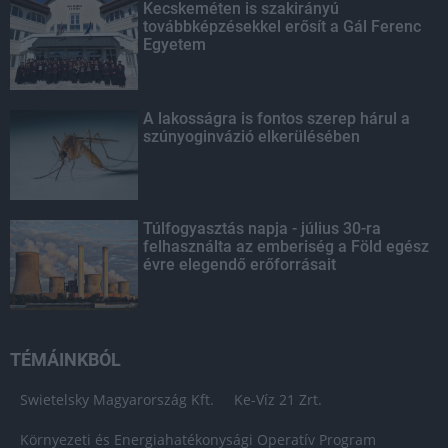
Kecskeméten is szakirányú
továbbképzésekkel erősít a Gál Ferenc
Egyetem
A lakosságra is fontos szerep hárul a
szúnyoginvázió elkerülésében
Túlfogyasztás napja - július 30-ra
felhasználta az emberiség a Föld egész
évre elegendő erőforrásait
TÉMÁINKBÓL
Swietelsky Magyarország Kft.
Ke-Víz 21 Zrt.
Környezeti és Energiahatékonysági Operatív Program