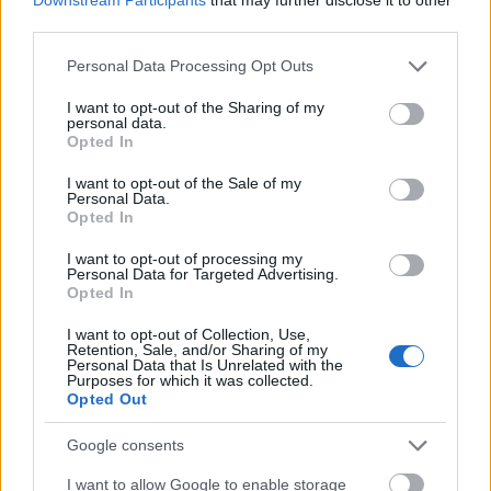
MAGYAR ÉPÍTŐK
third parties.
Please note that this website/app uses one or more Google
Mi épül?
Personal Data Processing Opt Outs
services and may gather and store information including but
not limited to your visit or usage behaviour. You may click to
I want to opt-out of the Sharing of my
personal data.
grant or deny consent to Google and its third-party tags to
Opted In
use your data for below specified purposes in below Google
consent section.
I want to opt-out of the Sale of my
Personal Data.
Opted In
I want to opt-out of processing my
Personal Data for Targeted Advertising.
Opted In
I want to opt-out of Collection, Use,
Retention, Sale, and/or Sharing of my
Paks
paksi atomerőmű
Paks II
Paks II. Atomerőmű Zrt.
Personal Data that Is Unrelated with the
Purposes for which it was collected.
Paks II.: Mit jelent az 5. blokk új mérföldköve a
Opted Out
felülvizsgálat árnyékában?
Megkezdődött az 5. blokk reaktorépületének alaplemez-
Google consents
kivitelezése, miközben a felülvizsgálat arra keresi a választ,
I want to allow Google to enable storage
hogy a megváltozott gazdasági és geopolitikai környezetben