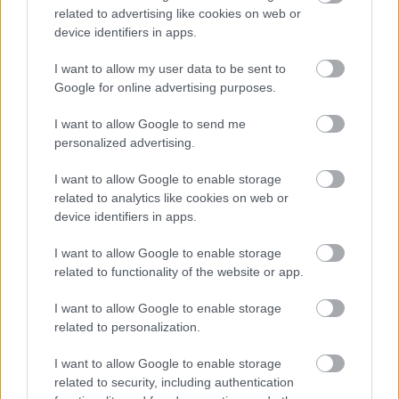
related to advertising like cookies on web or
milyen feltételek mellett érdemes továbbvinni Magyarország
device identifiers in apps.
egyik legnagyobb beruházását.
I want to allow my user data to be sent to
Elkészült a Liszt Ferenc repülőtér
Google for online advertising purposes.
közelében lévő logisztikai bázis út- és
közműhálózatának fejlesztése
I want to allow Google to send me
personalized advertising.
Látlelet a hazai víziközművekről?
I want to allow Google to enable storage
Egyetlen, fél évszázados vezetéken
related to analytics like cookies on web or
múlt Bicske vízellátása
device identifiers in apps.
I want to allow Google to enable storage
related to functionality of the website or app.
Épített öröksége megújításával is készül
Mohács a csata ötszázadik
évfordulójára
I want to allow Google to enable storage
related to personalization.
I want to allow Google to enable storage
A tengerfenék alatt négy óriáskábellel
related to security, including authentication
kötik össze Spanyolország és