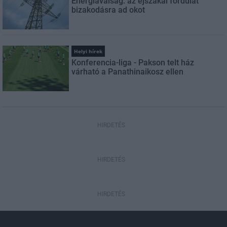
Energiaválság: az éjszakai fordulat
bizakodásra ad okot
Helyi hírek
Konferencia-liga - Pakson telt ház
várható a Panathinaikosz ellen
HIRDETÉS
HIRDETÉS
HIRDETÉS