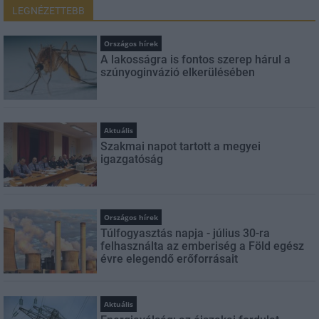
LEGNÉZETTEBB
Országos hírek
A lakosságra is fontos szerep hárul a
szúnyoginvázió elkerülésében
Aktuális
Szakmai napot tartott a megyei
igazgatóság
Országos hírek
Túlfogyasztás napja - július 30-ra
felhasználta az emberiség a Föld egész
évre elegendő erőforrásait
Aktuális