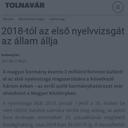
Aktuális
Bács-Kiskun megye
nyelvvizsga
2018-tól az első nyelvvizsgát
az állam állja
komany.hu
2017.08.17. 06:27
A magyar kormány évente 3 milliárd forintot különít
el az első nyelvvizsga megszerzésére a következő
három évben – az erről szóló kormányhatározat már
olvasható a Magyar Közlönyben.
A nyelvvizsga díját 2018. január 1-jétől a 35. évüket be
nem töltött fiatalok számára térítik meg utólag, az adott
évre érvényes minimálbér 25 százalékának megfelelő
összeghatárig, azaz 2018-ban 34.500 Ft-ig. A visszafizetés