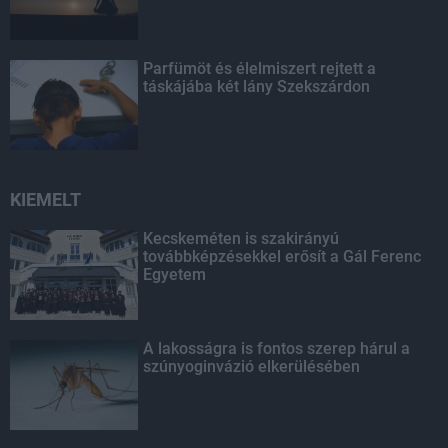
Parfümöt és élelmiszert rejtett a
táskájába két lány Szekszárdon
KIEMELT
Kecskeméten is szakirányú
továbbképzésekkel erősít a Gál Ferenc
Egyetem
A lakosságra is fontos szerep hárul a
szúnyoginvázió elkerülésében