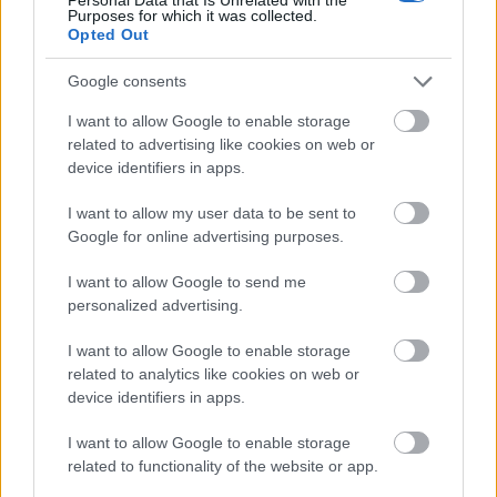
Purposes for which it was collected.
közműhálózatának fejlesztése
Opted Out
Google consents
Látlelet a hazai víziközművekről?
Egyetlen, fél évszázados vezetéken
I want to allow Google to enable storage
múlt Bicske vízellátása
related to advertising like cookies on web or
device identifiers in apps.
I want to allow my user data to be sent to
Épített öröksége megújításával is készül
Google for online advertising purposes.
Mohács a csata ötszázadik
évfordulójára
I want to allow Google to send me
personalized advertising.
I want to allow Google to enable storage
related to analytics like cookies on web or
device identifiers in apps.
HÍRLEVÉL
I want to allow Google to enable storage
Név
related to functionality of the website or app.