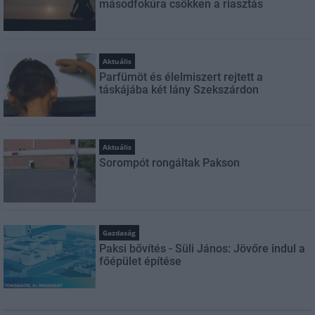
másodfokúra csökken a riasztás
Aktuális
Parfümöt és élelmiszert rejtett a
táskájába két lány Szekszárdon
Aktuális
Sorompót rongáltak Pakson
Gazdaság
Paksi bővítés - Süli János: Jövőre indul a
főépület építése