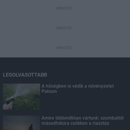
HIRDETÉS
HIRDETÉS
HIRDETÉS
LEGOLVASOTTABB
A hőségben is védik a növényzetet
Pakson
Amire többmillióan vártunk: szombattól
másodfokúra csökken a riasztás