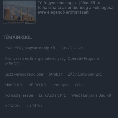
Túlfogyasztás napja - július 30-ra
felhasználta az emberiség a Föld egész
évre elegendő erőforrásait
TÉMÁINKBÓL
Swietelsky Magyarország Kft.
Ke-Víz 21 Zrt.
Környezeti és Energiahatékonysági Operatív Program
(KEHOP)
Liszt Ferenc repülőtér
Strabag
ZÁÉV Építőipari Zrt.
Hódút Kft.
HE-DO Kft.
szennyvíz
Colas
kórházfejlesztés
EuroAszfalt Kft.
West Hungária Bau Kft.
KÉSZ Zrt.
A-Híd Zrt.