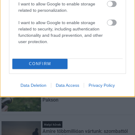
I want to allow Google to enable storage
E-mail cím
related to personalization.
I want to allow Google to enable storage
related to security, including authentication
Feliratkozom a hírlevélre és elfogadom az
adatvédelmi
functionality and fraud prevention, and other
szabályzatot!
user protection.
FELIRATKOZÁS
CONFIRM
LEGNÉZETTEBB
Data Deletion
Data Access
Privacy Policy
Helyi hírek
A hőségben is védik a növényzetet
Pakson
Helyi hírek
Amire többmillióan vártunk: szombattól