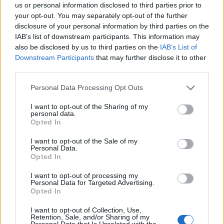
us or personal information disclosed to third parties prior to
your opt-out. You may separately opt-out of the further
disclosure of your personal information by third parties on the
IAB’s list of downstream participants. This information may
also be disclosed by us to third parties on the
IAB’s List of
Downstream Participants
that may further disclose it to other
third parties.
HE-DO
BKK
KM Építő Kft.
Főmterv Mérnöki Tervező Zrt.
Please note that this website/app uses one or more Google
Personal Data Processing Opt Outs
services and may gather and store information including but
Látványos építési szakasz indult be a Flórián téri
not limited to your visit or usage behaviour. You may click to
I want to opt-out of the Sharing of my
felüljárón
personal data.
grant or deny consent to Google and its third-party tags to
Opted In
A tartós nyári hőség jelentős kihívás elé állítja a KM Építőt,
use your data for below specified purposes in below Google
ennek ellenére folyamatosan halad az aszfaltozás.
consent section.
I want to opt-out of the Sale of my
Personal Data.
Opted In
Paks II.: Mit jelent az 5. blokk új
mérföldköve a felülvizsgálat
I want to opt-out of processing my
árnyékában?
Personal Data for Targeted Advertising.
Opted In
I want to opt-out of Collection, Use,
Elkészült a Liszt Ferenc repülőtér
Retention, Sale, and/or Sharing of my
közelében lévő logisztikai bázis út- és
Personal Data that Is Unrelated with the