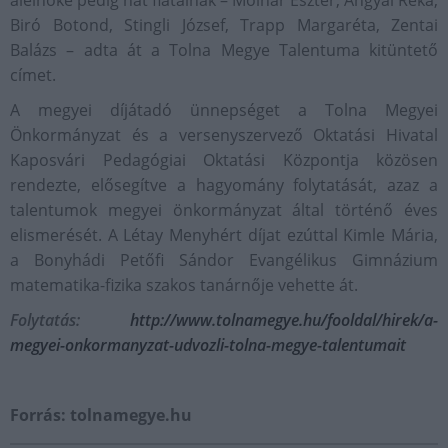
alelnöke pedig hat fiatalnak – Molnár Eszter, Angyal Réka,
Biró Botond, Stingli József, Trapp Margaréta, Zentai
Balázs – adta át a Tolna Megye Talentuma kitüntető
címet.
A megyei díjátadó ünnepséget a Tolna Megyei
Önkormányzat és a versenyszervező Oktatási Hivatal
Kaposvári Pedagógiai Oktatási Központja közösen
rendezte, elősegítve a hagyomány folytatását, azaz a
talentumok megyei önkormányzat által történő éves
elismerését. A Létay Menyhért díjat ezúttal Kimle Mária,
a Bonyhádi Petőfi Sándor Evangélikus Gimnázium
matematika-fizika szakos tanárnője vehette át.
Folytatás:
http://www.tolnamegye.hu/fooldal/hirek/a-
megyei-onkormanyzat-udvozli-tolna-megye-talentumait
Forrás: tolnamegye.hu