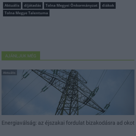
Aktuális
díjátadás
Tolna Megyei Önkormányzat
diákok
Tolna Megye Talentuma
AJÁNLJUK MÉG
Aktuális
Energiaválság: az éjszakai fordulat bizakodásra ad okot