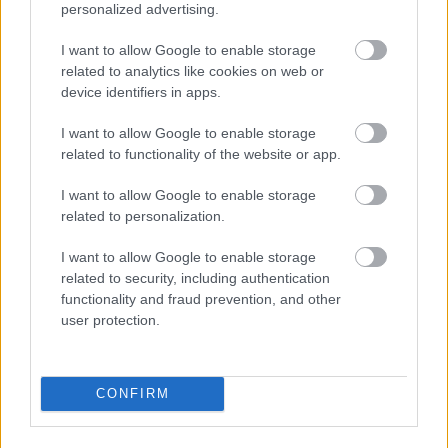
Épített öröksége megújításával is készül
personalized advertising.
Mohács a csata ötszázadik
évfordulójára
I want to allow Google to enable storage
related to analytics like cookies on web or
device identifiers in apps.
A tengerfenék alatt négy óriáskábellel
kötik össze Spanyolország és
I want to allow Google to enable storage
Franciaország villamosenergia-
related to functionality of the website or app.
hálózatát
I want to allow Google to enable storage
related to personalization.
I want to allow Google to enable storage
HÍRLEVÉL
related to security, including authentication
functionality and fraud prevention, and other
user protection.
Név
CONFIRM
E-mail cím