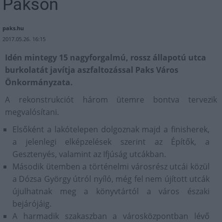
Pakson
paks.hu
2017.05.26. 16:15
Idén mintegy 15 nagyforgalmú, rossz állapotú utca
burkolatát javítja aszfaltozással Paks Város
Önkormányzata.
A rekonstrukciót három ütemre bontva tervezik
megvalósítani.
Elsőként a lakótelepen dolgoznak majd a finisherek,
a jelenlegi elképzelések szerint az Építők, a
Gesztenyés, valamint az Ifjúság utcákban.
Második ütemben a történelmi városrész utcái közül
a Dózsa György útról nyíló, még fel nem újított utcák
újulhatnak meg a könyvtártól a város északi
bejárójáig.
A harmadik szakaszban a városközpontban lévő