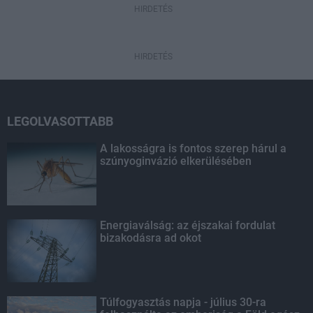
HIRDETÉS
HIRDETÉS
LEGOLVASOTTABB
A lakosságra is fontos szerep hárul a
szúnyoginvázió elkerülésében
Energiaválság: az éjszakai fordulat
bizakodásra ad okot
Túlfogyasztás napja - július 30-ra