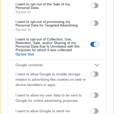
consent section.
I want to opt-out of the Sale of my
Paks
paksi atomerőmű
Paks II
Paks II. Atomerőmű Zrt.
Personal Data.
Opted In
Paks II.: Mit jelent az 5. blokk új mérföldköve a
felülvizsgálat árnyékában?
I want to opt-out of processing my
Personal Data for Targeted Advertising.
Megkezdődött az 5. blokk reaktorépületének alaplemez-
Opted In
kivitelezése, miközben a felülvizsgálat arra keresi a választ,
hogy a megváltozott gazdasági és geopolitikai környezetben
I want to opt-out of Collection, Use,
milyen feltételek mellett érdemes továbbvinni Magyarország
Retention, Sale, and/or Sharing of my
Personal Data that Is Unrelated with the
egyik legnagyobb beruházását.
Purposes for which it was collected.
Opted Out
Elkészült a Liszt Ferenc repülőtér
közelében lévő logisztikai bázis út- és
Google consents
közműhálózatának fejlesztése
I want to allow Google to enable storage
related to advertising like cookies on web or
device identifiers in apps.
Látlelet a hazai víziközművekről?
Egyetlen, fél évszázados vezetéken
I want to allow my user data to be sent to
múlt Bicske vízellátása
Google for online advertising purposes.
I want to allow Google to send me