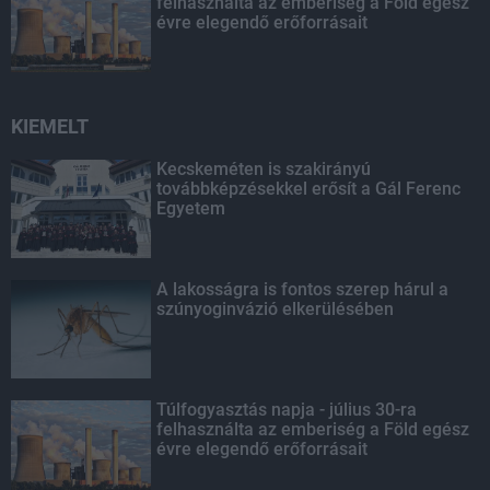
felhasználta az emberiség a Föld egész
évre elegendő erőforrásait
KIEMELT
Kecskeméten is szakirányú
továbbképzésekkel erősít a Gál Ferenc
Egyetem
A lakosságra is fontos szerep hárul a
szúnyoginvázió elkerülésében
Túlfogyasztás napja - július 30-ra
felhasználta az emberiség a Föld egész
évre elegendő erőforrásait