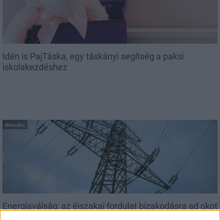
Idén is PajTáska, egy táskányi segítség a paksi
iskolakezdéshez
Aktuális
Energiaválság: az éjszakai fordulat bizakodásra ad okot