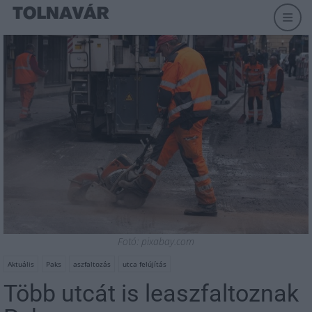
Fotó: pixabay.com
Aktuális
Paks
aszfaltozás
utca felújítás
Több utcát is leaszfaltoznak