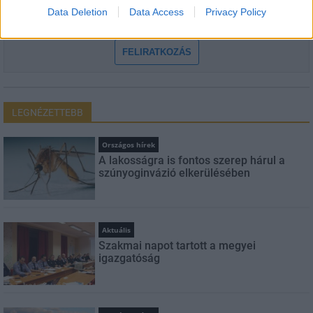
Feliratkozom a hírlevélre és elfogadom az
adatvédelmi
Data Deletion
Data Access
Privacy Policy
szabályzatot!
FELIRATKOZÁS
LEGNÉZETTEBB
Országos hírek
A lakosságra is fontos szerep hárul a
szúnyoginvázió elkerülésében
Aktuális
Szakmai napot tartott a megyei
igazgatóság