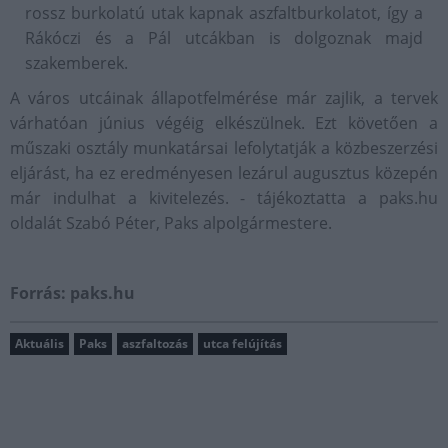
rossz burkolatú utak kapnak aszfaltburkolatot, így a
Rákóczi és a Pál utcákban is dolgoznak majd
szakemberek.
A város utcáinak állapotfelmérése már zajlik, a tervek
várhatóan június végéig elkészülnek. Ezt követően a
műszaki osztály munkatársai lefolytatják a közbeszerzési
eljárást, ha ez eredményesen lezárul augusztus közepén
már indulhat a kivitelezés. - tájékoztatta a paks.hu
oldalát Szabó Péter, Paks alpolgármestere.
Forrás: paks.hu
Aktuális
Paks
aszfaltozás
utca felújítás