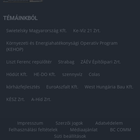
TÉMÁINKBÓL
Swietelsky Magyarország Kft.
Ke-Víz 21 Zrt.
Környezeti és Energiahatékonysági Operatív Program
(KEHOP)
Liszt Ferenc repülőtér
Strabag
ZÁÉV Építőipari Zrt.
Hódút Kft.
HE-DO Kft.
szennyvíz
Colas
kórházfejlesztés
EuroAszfalt Kft.
West Hungária Bau Kft.
KÉSZ Zrt.
A-Híd Zrt.
Impresszum
Szerzői jogok
Adatvédelem
Felhasználási feltételek
Médiaajánlat
BC COMM
Süti beállítások