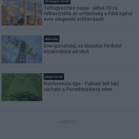
Országos hírek
Túlfogyasztás napja - július 30-ra
felhasználta az emberiség a Föld egész
évre elegendő erőforrásait
Aktuális
Energiaválság: az éjszakai fordulat
bizakodásra ad okot
Helyi hírek
Konferencia-liga - Pakson telt ház
várható a Panathinaikosz ellen
HIRDETÉS