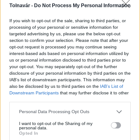
Tolnavár -
Do Not Process My Personal Information
If you wish to opt-out of the sale, sharing to third parties, or
processing of your personal or sensitive information for
targeted advertising by us, please use the below opt-out
section to confirm your selection. Please note that after your
MAGYAR ÉPÍTŐK
opt-out request is processed you may continue seeing
interest-based ads based on personal information utilized by
us or personal information disclosed to third parties prior to
Mi épül?
your opt-out. You may separately opt-out of the further
disclosure of your personal information by third parties on the
IAB’s list of downstream participants. This information may
also be disclosed by us to third parties on the
IAB’s List of
Downstream Participants
that may further disclose it to other
third parties.
Please note that this website/app uses one or more Google
Personal Data Processing Opt Outs
services and may gather and store information including but
not limited to your visit or usage behaviour. You may click to
I want to opt-out of the Sharing of my
personal data.
grant or deny consent to Google and its third-party tags to
Opted In
use your data for below specified purposes in below Google