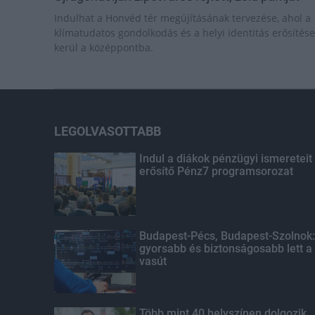
Indulhat a Honvéd tér megújításának tervezése, ahol a
klímatudatos gondolkodás és a helyi identitás erősítése
kerül a középpontba.
LEGOLVASOTTABB
Indul a diákok pénzügyi ismereteit
erősítő Pénz7 programsorozat
Budapest-Pécs, Budapest-Szolnok:
gyorsabb és biztonságosabb lett a
vasút
Több mint 40 helyszínen dolgozik