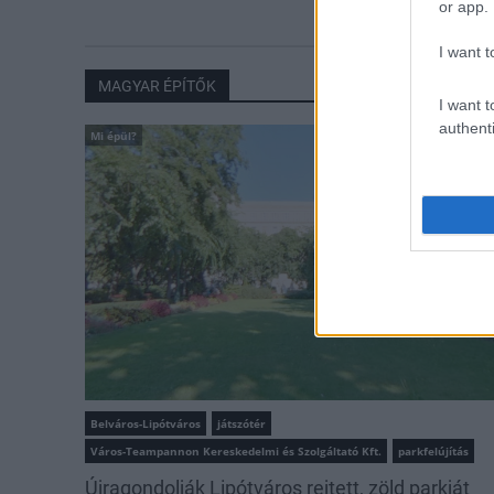
or app.
I want t
MAGYAR ÉPÍTŐK
I want t
authenti
Mi épül?
Belváros-Lipótváros
játszótér
Város-Teampannon Kereskedelmi és Szolgáltató Kft.
parkfelújítás
Újragondolják Lipótváros rejtett, zöld parkját