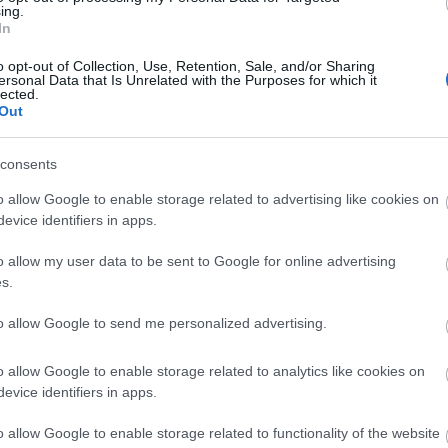
ing.
endkívüli téli időjárás
kerekasztal beszélgetés
In
o opt-out of Collection, Use, Retention, Sale, and/or Sharing
ersonal Data that Is Unrelated with the Purposes for which it
lected.
Out
consents
o allow Google to enable storage related to advertising like cookies on
Aktuális
evice identifiers in apps.
o allow my user data to be sent to Google for online advertising
s.
to allow Google to send me personalized advertising.
o allow Google to enable storage related to analytics like cookies on
és talán még
Az atomerőmű egyetlen
evice identifiers in apps.
en tartható az
hatása a környezetre, hogy a
Duna vizét némileg felmelegíti
o allow Google to enable storage related to functionality of the website