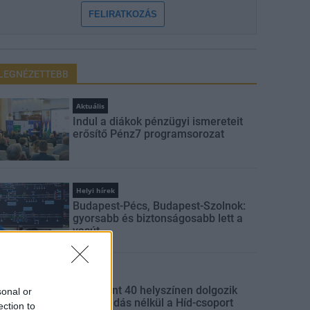
FELIRATKOZÁS
LEGNÉZETTEBB
Aktuális
Indul a diákok pénzügyi ismereteit
erősítő Pénz7 programsorozat
Helyi hírek
Budapest-Pécs, Budapest-Szolnok:
gyorsabb és biztonságosabb lett a
vasút
Gazdaság
Több mint 40 helyszínen dolgozik
sonal or
fennakadás nélkül a Híd-csoport
ection to