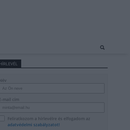
HÍRLEVÉL
Név
E-mail cím
Feliratkozom a hírlevélre és elfogadom az
adatvédelmi szabályzatot!