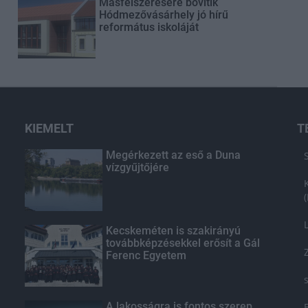
Másfélszeresére bővítik
Hódmezővásárhely jó hírű
református iskoláját
KIEMELT
T
Megérkezett az eső a Duna
vízgyűjtőjére
Kecskeméten is szakirányú
továbbképzésekkel erősít a Gál
Ferenc Egyetem
A lakosságra is fontos szerep