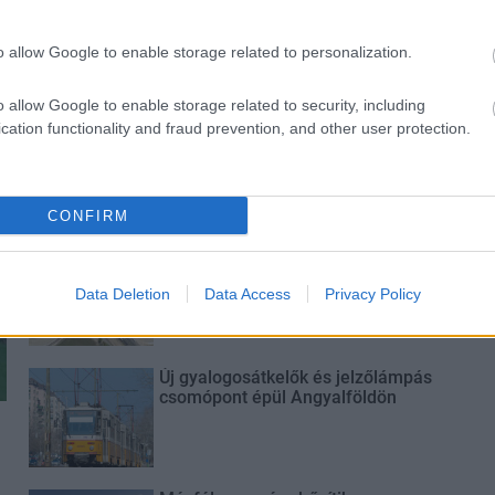
o allow Google to enable storage related to personalization.
o allow Google to enable storage related to security, including
cation functionality and fraud prevention, and other user protection.
Történelmi táj, amelynek minden
köve mesél – megújul a tatai
Angolkert
CONFIRM
M1 bővítés: már zajlik a teljesen új
Bicske Kelet csomópont építése
Data Deletion
Data Access
Privacy Policy
Új gyalogosátkelők és jelzőlámpás
csomópont épül Angyalföldön