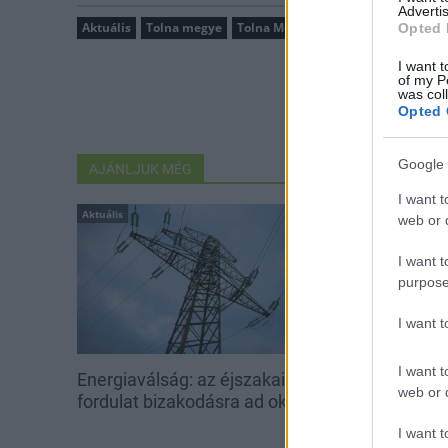
Advertis
Aktuális
Tolna megye
Tolna Megyei Védelmi Bizottság
r
Opted 
I want t
of my P
was col
Opted 
Google 
AJÁNLJUK MÉG
I want t
Aktuális
Aktuális
web or d
I want t
purpose
I want 
I want t
Energiaválság: az éjszakai
Paks: hétfőn 
web or d
fordulat bizakodásra ad okot
kedden üzemb
utolsó turbina
I want t