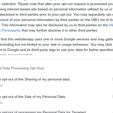
r selection. Please note that after your opt-out request is processed y
eing interest-based ads based on personal information utilized by us or
disclosed to third parties prior to your opt-out. You may separately opt-
eladataiban érintett bizottsági tagok kerekasztal
losure of your personal information by third parties on the IAB’s list of
delmi Bizottság kezdeményezésére.
. This information may also be disclosed by us to third parties on the
IA
Participants
that may further disclose it to other third parties.
ember 8-ára a rendkívüli téli időjárási események
Tolna Megyei Védelmi Bizottság Titkársága.
 that this website/app uses one or more Google services and may gath
including but not limited to your visit or usage behaviour. You may click 
kezelő, a vasút- és autóbusz társaság, a rendőrség, a
 to Google and its third-party tags to use your data for below specifi
szolgáltató szakemberei kötetlen szakmai beszélgetés
ogle consent section.
s szakmai eljárásrendeket, a kapcsolattartás és az
it. A résztvevők egyeztettek az egyes szervezetek
l Data Processing Opt Outs
li téli időjárási esemény során a feladatellátáskor
olódási pontokról.
o opt-out of the Sharing of my personal data.
In
az elmúlt évek tapasztalati során elmondható, hogy
jogszabályi előírásoknak megfelelő, de szükséges az
o opt-out of the Sale of my Personal Data.
éli időjárási helyzetekben követendő magatartási
In
e.
to opt-out of processing my Personal Data for Targeted