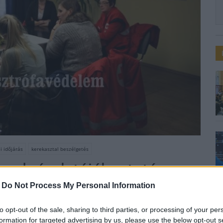
li időjárás
kerekasztal beszélgetés
mpolgárok tájékoztatása a
ről
-
Do Not Process My Personal Information
to opt-out of the sale, sharing to third parties, or processing of your per
formation for targeted advertising by us, please use the below opt-out s