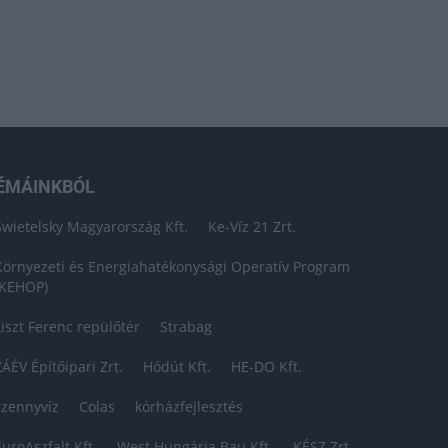
ÉMÁINKBÓL
Swietelsky Magyarország Kft.
Ke-Víz 21 Zrt.
Környezeti és Energiahatékonysági Operatív Program
(KEHOP)
Liszt Ferenc repülőtér
Strabag
ZÁÉV Építőipari Zrt.
Hódút Kft.
HE-DO Kft.
szennyvíz
Colas
kórházfejlesztés
EuroAszfalt Kft.
West Hungária Bau Kft.
KÉSZ Zrt.