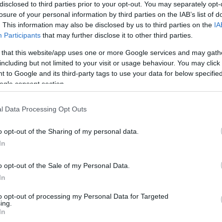
disclosed to third parties prior to your opt-out. You may separately opt-
ok három kérdőíven nyilváníthatják ki véleményüket. A
losure of your personal information by third parties on the IAB’s list of
dőíven az állampolgárokat érintő hatósági eljárások
. This information may also be disclosed by us to third parties on the
IA
latot a bürokratikus terhek csökkentésére.
Participants
that may further disclose it to other third parties.
ülön kérdőív szól a magánszemélyekhez, illetve a
 that this website/app uses one or more Google services and may gath
ósági eljárást tartalmaznak, amelyeknél javasolt az
including but not limited to your visit or usage behaviour. You may click 
 to Google and its third-party tags to use your data for below specifi
vagy csökkentése. Az állampolgárok mindhárom kérdőíven
ogle consent section.
helyén papír alapon átvehetők és le is adhatók a
l Data Processing Opt Outs
elektronikus kérdőíven –
honlapon – is szavazhatunk arról, milyen eljárások
o opt-out of the Sharing of my personal data.
tését, illetve csökkentését javasoljuk. A kérdőívek
In
n lehetőség van arra, hogy a javaslattevő a kérdőíven
o opt-out of the Sale of my Personal Data.
g tart.
In
to opt-out of processing my Personal Data for Targeted
ing.
In