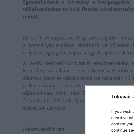
Egyszerűsítené a kormány a közigazgatási 
vállalkozásokat terhelő fizetési kötelezettség
indult.
Július 11-től augusztus 19-ig tart az újabb nemz
a kormányablakokban kitölthető kérdőíveken k
milyen közigazgatási eljárási ügyek díját csökke
A tavalyi nemzeti konzultáció eredményeként az 
követően, az állami rezsicsökkentéssel több 
állampolgárok és vállalkozások számára idén 10 m
millió okmányt vettek át díjmentesen, illetve 
eljárásokban, több mint 500 ezer ügy indult
Tolnavár 
felsőoktatási felvételi eljárás, amely önmagába
érintettek számára.
If you wish 
sensitive in
confirm you
Három kérdőív van
continue se