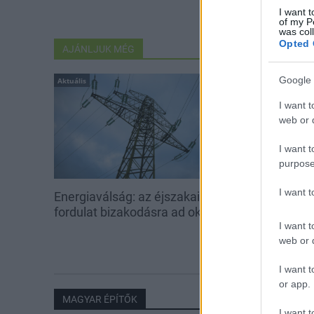
I want t
of my P
was col
Opted 
AJÁNLJUK MÉG
Google 
Aktuális
Aktuális
I want t
web or d
I want t
purpose
I want 
Energiaválság: az éjszakai
Paks: hétfőn 
fordulat bizakodásra ad okot
kedden üzemb
I want t
utolsó turbina
web or d
I want t
or app.
MAGYAR ÉPÍTŐK
I want t