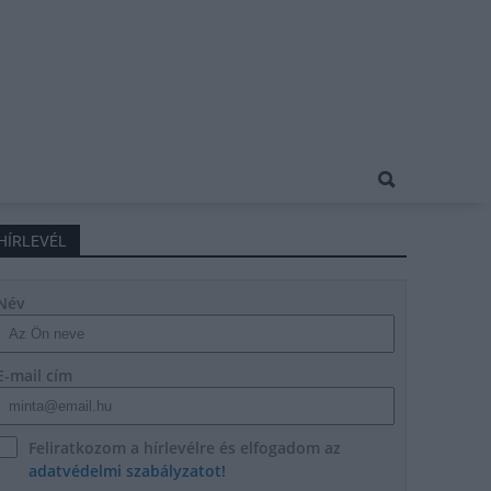
HÍRLEVÉL
Név
E-mail cím
Feliratkozom a hírlevélre és elfogadom az
adatvédelmi szabályzatot!