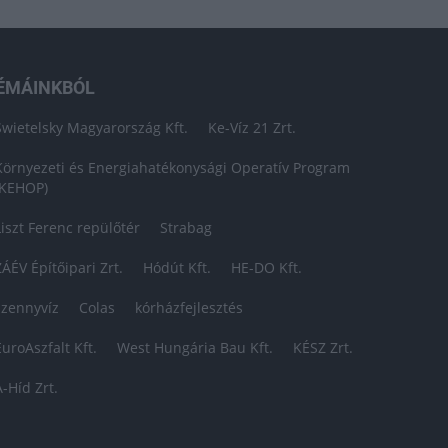
ÉMÁINKBÓL
Swietelsky Magyarország Kft.
Ke-Víz 21 Zrt.
Környezeti és Energiahatékonysági Operatív Program
(KEHOP)
Liszt Ferenc repülőtér
Strabag
ZÁÉV Építőipari Zrt.
Hódút Kft.
HE-DO Kft.
szennyvíz
Colas
kórházfejlesztés
EuroAszfalt Kft.
West Hungária Bau Kft.
KÉSZ Zrt.
A-Híd Zrt.