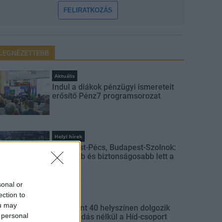
FELIRATKOZÁS
LEGNÉZETTEBB
Aktuális
Indul a diákok pénzügyi ismereteit
erősítő Pénz7 programsorozat
Helyi hírek
Budapest-Pécs, Budapest-Szolnok:
gyorsabb és biztonságosabb lett a
vasút
sonal or
ection to
Gazdaság
ou may
Több mint 40 helyszínen dolgozik
 personal
fennakadás nélkül a Híd-csoport