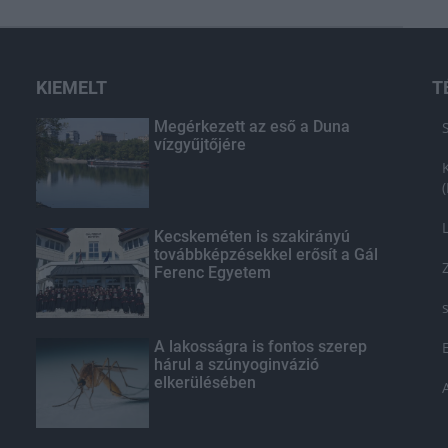
KIEMELT
T
Megérkezett az eső a Duna
vízgyűjtőjére
Kecskeméten is szakirányú
továbbképzésekkel erősít a Gál
Ferenc Egyetem
A lakosságra is fontos szerep
hárul a szúnyoginvázió
elkerülésében