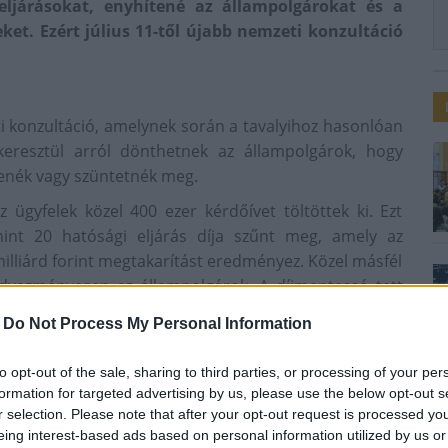
eljárásokat, enyhítené az állampolgárokat és a
eket. Ezért július 11-től újabb nemzeti konzultáció
eti konzultáció, amelynek során a tavalyihoz hasonlóan
eresztül arról dönthetnek az állampolgárok, hogy
ntenék vagy szüntetnék meg.
ügyfelek közel 400 ezer kérdőívet töltöttek ki. Ezt
mint 20 hatósági eljárás díja szűnt meg, amely az
illiárd forint megtakarítást eredményez. Közel másfél
kedvezményesen az állampolgárok. A díjmentessé tett
 az elmúlt év során. Ennek része a már díjmentes
-
Do Not Process My Personal Information
n is 1 milliárd forint megtakarítást eredményezett az
to opt-out of the sale, sharing to third parties, or processing of your per
formation for targeted advertising by us, please use the below opt-out s
r selection. Please note that after your opt-out request is processed y
eing interest-based ads based on personal information utilized by us or