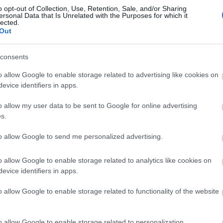
o opt-out of Collection, Use, Retention, Sale, and/or Sharing
ersonal Data that Is Unrelated with the Purposes for which it
lected.
Out
consents
Aktuális
o allow Google to enable storage related to advertising like cookies on
evice identifiers in apps.
o allow my user data to be sent to Google for online advertising
s.
to allow Google to send me personalized advertising.
és talán még
Az atomerőmű egyetlen
en tartható az
hatása a környezetre, hogy a
o allow Google to enable storage related to analytics like cookies on
Duna vizét némileg felmelegíti
evice identifiers in apps.
o allow Google to enable storage related to functionality of the website
o allow Google to enable storage related to personalization.