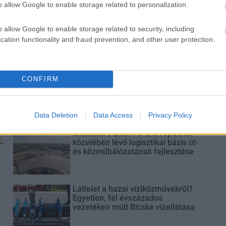
o allow Google to enable storage related to personalization.
Látványos építési szakasz indult
o allow Google to enable storage related to security, including
be a Flórián téri felüljárón
cation functionality and fraud prevention, and other user protection.
Paks II.: Mit jelent az 5. blokk új
CONFIRM
mérföldköve a felülvizsgálat
árnyékában?
Data Deletion
Data Access
Privacy Policy
Elkészült a Liszt Ferenc repülőtér
közelében lévő logisztikai bázis út-
és közműhálózatának fejlesztése
Látlelet a hazai víziközművekről?
Egyetlen, fél évszázados
vezetéken múlt Bicske vízellátása