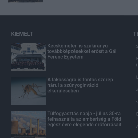
KIEMELT
T
Kecskeméten is szakirányú
továbbképzésekkel erősít a Gál
Ferenc Egyetem
A lakosságra is fontos szerep
hárul a szúnyoginvázió
elkerülésében
k
Túlfogyasztás napja - július 30-ra
felhasználta az emberiség a Föld
egész évre elegendő erőforrásait