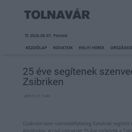
2026.08.07, Péntek
KEZDŐLAP
ROVATOK
HELYI HÍREK
ORSZÁGOS
25 éve segítenek szenve
Zsibriken
2015.11.17. 11:43
Csaknem ezer szenvedélybeteg fiatalnak segített
Alapítvány. A civil szervezet 25 éve működik a Tol