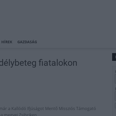
 HÍREK
GAZDASÁG
délybeteg fiatalokon
 már a Kallódó Ifjúságot Mentő Missziós Támogató
na megyei Zsibriken.