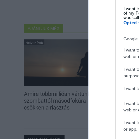
I want t
of my P
was col
Opted 
AJÁNLJUK MÉG
Google 
Helyi hírek
Helyi hírek
I want t
web or d
I want t
purpose
I want 
Amire többmillióan vártunk:
A hőségben is
szombattól másodfokúra
növényzetet 
I want t
csökken a riasztás
web or d
I want t
or app.