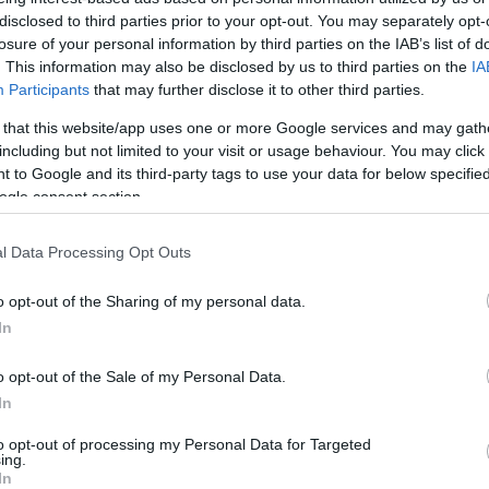
t teremt arra, hogy tényleg újrakezdhessék az
disclosed to third parties prior to your opt-out. You may separately opt-
hetőség” – nyilatkozta Topolánszky Ákos, a Magyar
losure of your personal information by third parties on the IAB’s list of
. This information may also be disclosed by us to third parties on the
IA
Participants
that may further disclose it to other third parties.
óbbi pár évben 130 millió forint uniós pályázaton
 that this website/app uses one or more Google services and may gath
including but not limited to your visit or usage behaviour. You may click 
 to Google and its third-party tags to use your data for below specifi
ogle consent section.
l Data Processing Opt Outs
o opt-out of the Sharing of my personal data.
In
o opt-out of the Sale of my Personal Data.
In
to opt-out of processing my Personal Data for Targeted
ing.
In