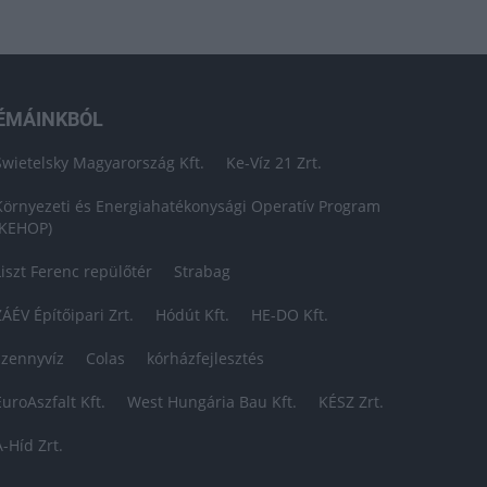
ÉMÁINKBÓL
Swietelsky Magyarország Kft.
Ke-Víz 21 Zrt.
Környezeti és Energiahatékonysági Operatív Program
(KEHOP)
Liszt Ferenc repülőtér
Strabag
ZÁÉV Építőipari Zrt.
Hódút Kft.
HE-DO Kft.
szennyvíz
Colas
kórházfejlesztés
EuroAszfalt Kft.
West Hungária Bau Kft.
KÉSZ Zrt.
A-Híd Zrt.