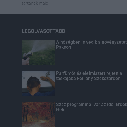
tartanak majd.
LEGOLVASOTTABB
A hőségben is védik a növényzetet
Pakson
Parfümöt és élelmiszert rejtett a
táskájába két lány Szekszárdon
Száz programmal vár az idei Erdő
Hete