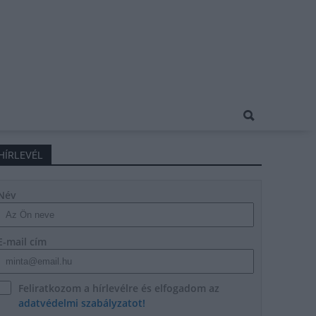
HÍRLEVÉL
Név
E-mail cím
Feliratkozom a hírlevélre és elfogadom az
adatvédelmi szabályzatot!