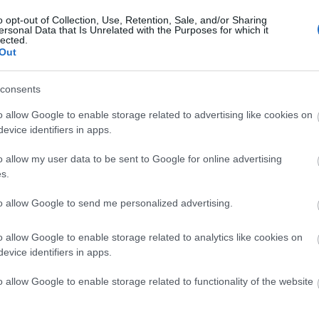
o opt-out of Collection, Use, Retention, Sale, and/or Sharing
ersonal Data that Is Unrelated with the Purposes for which it
lected.
Out
consents
Helyi hírek
o allow Google to enable storage related to advertising like cookies on
evice identifiers in apps.
o allow my user data to be sent to Google for online advertising
s.
to allow Google to send me personalized advertising.
 védik a
Idén is PajTáska, egy táskányi
Pakson
segítség a paksi
o allow Google to enable storage related to analytics like cookies on
iskolakezdéshez
evice identifiers in apps.
o allow Google to enable storage related to functionality of the website