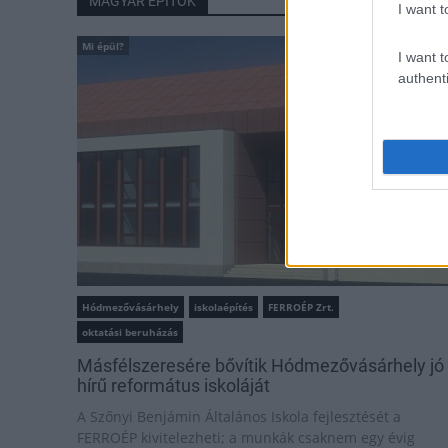
MAGYAR ÉPÍTŐK
I want t
Mi épül?
I want t
authenti
Hódmezővásárhely
iskolaépítés
FERROÉP Zrt.
oktatási beruházás
Másfélszeresére bővítik Hódmezővásárhely jó
hírű református iskoláját
A Szőnyi Benjámin Általános Iskola fejlesztését a
FERROÉP kivitelezheti; a munkák csaknem egy évig