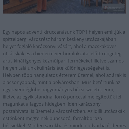
Egy napos adventi kiruccanásunk TOP1 helyén említjük a
spittelbergi városrész három keskeny utcácskájában
helyet foglaló karácsonyi vásárt, ahol a macskaköves
utcácskák és a biedermeier homlokzatai előtt rengeteg
árus kínál igényes kézműipari termékeket illetve számos
helyen találunk kulináris ételkülönlegességeket is.
Helyben több hangulatos étterem üzemel, ahol az árak is
alacsonyabbak, mint a belvárosban. Mi is betértünk az
egyik vendéglőbe hagyományos bécsi szeletet enni,
illetve az egyik standnál forró punccsal melegítettük fel
magunkat a fagyos hidegben. Idén karácsonyi
postahivatal is üzemel a városrészben. Az idilli utcácskák
esténként megtelnek puncsozó, forraltborozó
bécsiekkel. Minden sarokba és minden udvarba érdemes