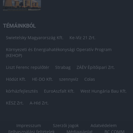
TÉMÁINKBÓL
Swietelsky Magyarország Kft.
Ke-Víz 21 Zrt.
Környezeti és Energiahatékonysági Operatív Program
(KEHOP)
Liszt Ferenc repülőtér
Strabag
ZÁÉV Építőipari Zrt.
Hódút Kft.
HE-DO Kft.
szennyvíz
Colas
kórházfejlesztés
EuroAszfalt Kft.
West Hungária Bau Kft.
KÉSZ Zrt.
A-Híd Zrt.
Impresszum
Szerzői jogok
Adatvédelem
Felhasználási feltételek
Médiaajánlat
BC COMM