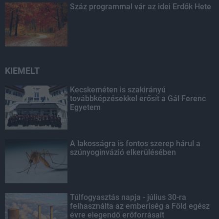
Száz programmal vár az idei Erdők Hete
KIEMELT
Kecskeméten is szakirányú
továbbképzésekkel erősít a Gál Ferenc
Egyetem
A lakosságra is fontos szerep hárul a
szúnyoginvázió elkerülésében
Túlfogyasztás napja - július 30-ra
felhasználta az emberiség a Föld egész
évre elegendő erőforrásait