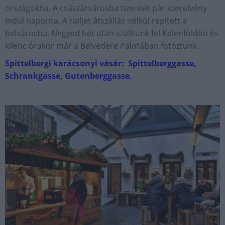
országokba. A császárvárosba tizenkét pár szerelvény
indul naponta. A railjet átszállás nélkül repített a
belvárosba. Negyed hét után szálltunk fel Kelenföldön és
kilenc órakor már a Belvedere Palotában fotóztunk.
Spittelbergi karácsonyi vásár: Spittelberggasse,
Schrankgasse, Gutenberggasse.