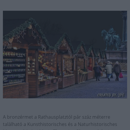
A bronzérmet a Rathausplatztól pár száz méterre
található a Kunsthistorisches és a Naturhistorisches