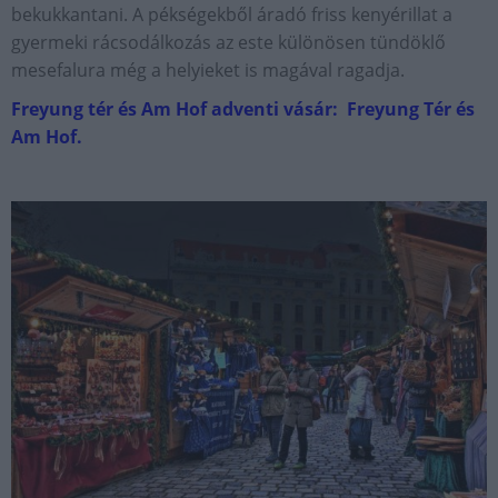
bekukkantani. A pékségekből áradó friss kenyérillat a
gyermeki rácsodálkozás az este különösen tündöklő
mesefalura még a helyieket is magával ragadja.
Freyung tér és Am Hof adventi vásár: Freyung Tér és
Am Hof.