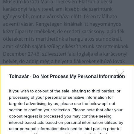
Museum közötti Maria-Theresien-Platzon a bécsi
karácsonyi falu vitte el, ami kisebb, de szerintünk
igényesebb, mint a városháza előtti téren található
adventi vásár. Rengetegen kínálnak itt hagyományos
kézműipari termékeket, de eredeti karácsonyi ajándék
ötleteket mi is meríthetünk a hangulatos standoknál,
amit később saját kezűleg elkészíthetünk szeretteinknek.
December 27-től szilveszteri falu foglalja el a karácsonyi
helyét, de addig még a helyet a fiákereket elhúzó lovak
dobogása és a kürtös kalács mennyei illata tölti be.
Tolnavár -
Do Not Process My Personal Information
Wiener Adventzauber és
Christkindlmarkt: Rathausplatz,
If you wish to opt-out of the sale, sharing to third parties, or
processing of your personal or sensitive information for
targeted advertising by us, please use the below opt-out
section to confirm your selection. Please note that after your
opt-out request is processed you may continue seeing
interest-based ads based on personal information utilized by
us or personal information disclosed to third parties prior to