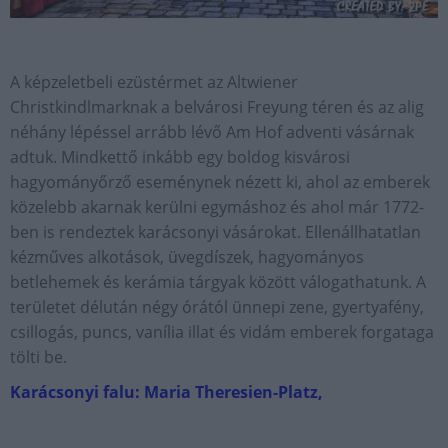
A képzeletbeli ezüstérmet az Altwiener
Christkindlmarknak a belvárosi Freyung téren és az alig
néhány lépéssel arrább lévő Am Hof adventi vásárnak
adtuk. Mindkettő inkább egy boldog kisvárosi
hagyományőrző eseménynek nézett ki, ahol az emberek
közelebb akarnak kerülni egymáshoz és ahol már 1772-
ben is rendeztek karácsonyi vásárokat. Ellenállhatatlan
kézműves alkotások, üvegdíszek, hagyományos
betlehemek és kerámia tárgyak között válogathatunk. A
területet délután négy órától ünnepi zene, gyertyafény,
csillogás, puncs, vanília illat és vidám emberek forgataga
tölti be.
Karácsonyi falu: Maria Theresien-Platz,