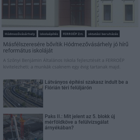
Hódmezővásárhely
iskolaépítés
FERROÉP Zrt.
oktatási beruházás
Másfélszeresére bővítik Hódmezővásárhely jó hírű
református iskoláját
A Szőnyi Benjámin Általános Iskola fejlesztését a FERROÉP
kivitelezheti; a munkák csaknem egy évig tartanak majd.
Látványos építési szakasz indult be a
Flórián téri felüljárón
Paks II.: Mit jelent az 5. blokk új
mérföldköve a felülvizsgálat
árnyékában?