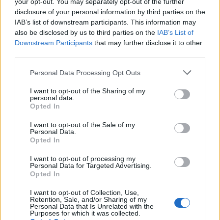
your opt-out. You may separately opt-out of the further
disclosure of your personal information by third parties on the
IAB’s list of downstream participants. This information may
also be disclosed by us to third parties on the
IAB’s List of
Downstream Participants
that may further disclose it to other
third parties.
Please note that this website/app uses one or more Google
Personal Data Processing Opt Outs
services and may gather and store information including but
not limited to your visit or usage behaviour. You may click to
I want to opt-out of the Sharing of my
personal data.
grant or deny consent to Google and its third-party tags to
Opted In
use your data for below specified purposes in below Google
Csak negyedik lett szerkesztőségünk véleménye alapján
consent section.
I want to opt-out of the Sale of my
Personal Data.
a hagyományos bécsi adventi varázslat nevű vásár, ahol
Opted In
a Rathausplatz fénylő mesevilággá változik. A
Christkindlmarkt a legnagyobb, de szerintünk nem a
I want to opt-out of processing my
Personal Data for Targeted Advertising.
legjobb a városban. Több száz standon kínálnak
Opted In
karácsonyi ajándékokat, karácsonyfadíszeket, kézműves
I want to opt-out of Collection, Use,
termékeket, édességet és melegítő italokat. A környező
Retention, Sale, and/or Sharing of my
Personal Data that Is Unrelated with the
fák és a városháza ilyenkor ünnepi díszben csillog és
Purposes for which it was collected.