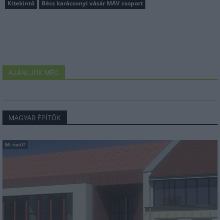
Kitekintő
Bécs karácsonyi vásár MÁV csoport
AJÁNLJUK MÉG
MAGYAR ÉPÍTŐK
Mi épül?