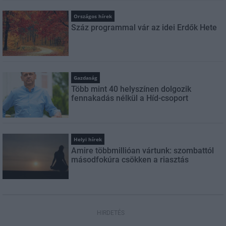
Országos hírek
Száz programmal vár az idei Erdők Hete
Gazdaság
Több mint 40 helyszínen dolgozik
fennakadás nélkül a Híd-csoport
Helyi hírek
Amire többmillióan vártunk: szombattól
másodfokúra csökken a riasztás
HIRDETÉS