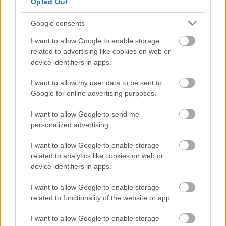
adventi fényárba borul a környék. Gyermekek számára
Opted Out
van körhinta, karácsonyi gyermekvasút, valamint
Google consents
kipróbálhatják a barkácsolást egy asztalos műhelyében
is.
I want to allow Google to enable storage
related to advertising like cookies on web or
Bécsben eltöltött napunkat, ahogy feljöttek a szikrázó
device identifiers in apps.
alkonyesti csillagok még inkább ünneppé varázsolták a
város fényei és illatai, az emberek várakozással teli
I want to allow my user data to be sent to
öröme és vidámsága. Mire elhagytuk a császári fővárost,
Google for online advertising purposes.
addigra szívünkben is remény és karácsony született,
I want to allow Google to send me
amit megkoronázott, hogy 160 km/h-val száguldó meleg
personalized advertising.
vasparipánk másodperc pontosan landolt Budapesten
I want to allow Google to enable storage
Szerző és fotó: 2PE
related to analytics like cookies on web or
http://www.mavcsoport.hu/
device identifiers in apps.
GALÉRIA
I want to allow Google to enable storage
related to functionality of the website or app.
I want to allow Google to enable storage