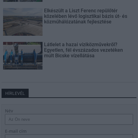
Elkészült a Liszt Ferenc repülőtér
közelében lévő logisztikai bázis út- és
közműhálózatának fejlesztése
Látlelet a hazai víziközművekről?
Egyetlen, fél évszázados vezetéken
múlt Bicske vízellátása
HÍRLEVÉL
Név
E-mail cím