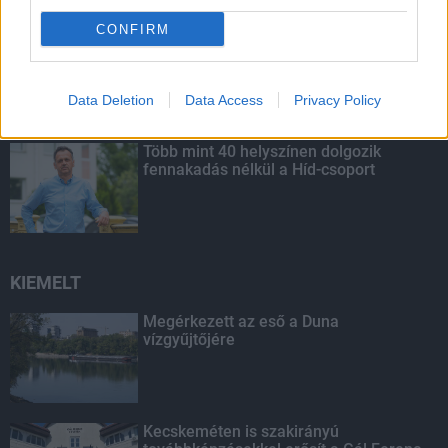
CONFIRM
Budapest-Pécs, Budapest-Szolnok:
gyorsabb és biztonságosabb lett a vasút
Data Deletion
Data Access
Privacy Policy
Több mint 40 helyszínen dolgozik
fennakadás nélkül a Híd-csoport
KIEMELT
Megérkezett az eső a Duna
vízgyűjtőjére
Kecskeméten is szakirányú