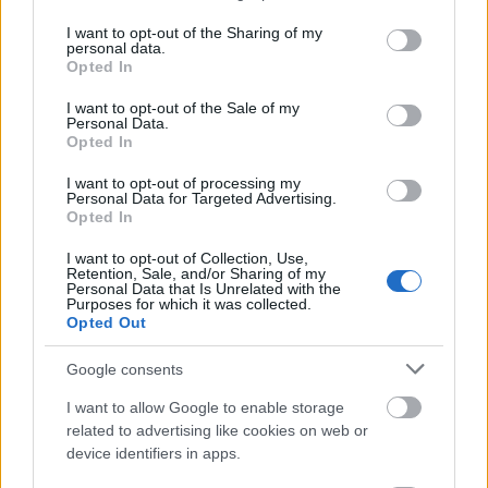
Országos hírek
services and may gather and store information including but
not limited to your visit or usage behaviour. You may click to
I want to opt-out of the Sharing of my
Megérkezett az eső a Duna vízgyűjtőjére
personal data.
grant or deny consent to Google and its third-party tags to
Megérkezett a rég várt eső a Duna vízgyűjtőjére, a folyó
Opted In
use your data for below specified purposes in below Google
magyarországi szakaszán azonban továbbra is csak pár
consent section.
centiméteres vízszintváltozások jellemzőek.
I want to opt-out of the Sale of my
Personal Data.
Opted In
Országos hírek
I want to opt-out of processing my
Kecskeméten is szakirányú továbbképzésekkel erősít a Gál
Personal Data for Targeted Advertising.
Ferenc Egyetem
Opted In
Kiemelt fontosságú a Gál Ferenc Egyetem számára a jövőbe
mutató szakmai felkészültség átadása, a folyamatos szakmai
I want to opt-out of Collection, Use,
Retention, Sale, and/or Sharing of my
fejlődés támogatása.
Personal Data that Is Unrelated with the
Purposes for which it was collected.
Opted Out
Országos hírek
A lakosságra is fontos szerep hárul a
Google consents
szúnyoginvázió elkerülésében
I want to allow Google to enable storage
related to advertising like cookies on web or
device identifiers in apps.
Országos hírek