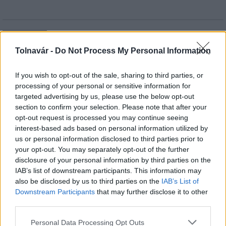
HÍRLEVÉL
Tolnavár -
Do Not Process My Personal Information
Név
If you wish to opt-out of the sale, sharing to third parties, or
processing of your personal or sensitive information for
targeted advertising by us, please use the below opt-out
E-mail cím
section to confirm your selection. Please note that after your
opt-out request is processed you may continue seeing
interest-based ads based on personal information utilized by
Feliratkozom a hírlevélre és elfogadom az
adatvédelmi
us or personal information disclosed to third parties prior to
szabályzatot!
your opt-out. You may separately opt-out of the further
disclosure of your personal information by third parties on the
FELIRATKOZÁS
IAB’s list of downstream participants. This information may
also be disclosed by us to third parties on the
IAB’s List of
Downstream Participants
that may further disclose it to other
third parties.
LEGFRISSEBB
Please note that this website/app uses one or more Google
Personal Data Processing Opt Outs