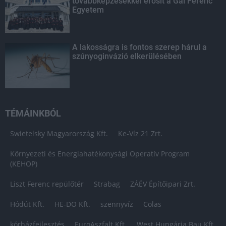
továbbképzésekkel erősít a Gál Ferenc
Egyetem
A lakosságra is fontos szerep hárul a
szúnyoginvázió elkerülésében
TÉMÁINKBÓL
Swietelsky Magyarország Kft.
Ke-Víz 21 Zrt.
Környezeti és Energiahatékonysági Operatív Program
(KEHOP)
Liszt Ferenc repülőtér
Strabag
ZÁÉV Építőipari Zrt.
Hódút Kft.
HE-DO Kft.
szennyvíz
Colas
kórházfejlesztés
EuroAszfalt Kft.
West Hungária Bau Kft.