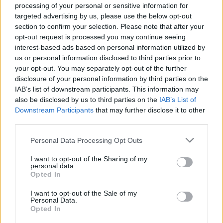
LEGFRISSEBB
processing of your personal or sensitive information for
targeted advertising by us, please use the below opt-out
section to confirm your selection. Please note that after your
Országos hírek
opt-out request is processed you may continue seeing
Szakirányú továbbképzésekkel segíti
idén is a társadalmi kihívások leküzdését
interest-based ads based on personal information utilized by
a Gál Ferenc Egyetem
us or personal information disclosed to third parties prior to
your opt-out. You may separately opt-out of the further
disclosure of your personal information by third parties on the
IAB’s list of downstream participants. This information may
Országos hírek
szúnyogirtás
szúnyog
also be disclosed by us to third parties on the
IAB’s List of
A lakosságra is fontos szerep hárul a
Downstream Participants
that may further disclose it to other
szúnyoginvázió elkerülésében
third parties.
Please note that this website/app uses one or more Google
Personal Data Processing Opt Outs
services and may gather and store information including but
not limited to your visit or usage behaviour. You may click to
I want to opt-out of the Sharing of my
Országos hírek
personal data.
grant or deny consent to Google and its third-party tags to
Túlfogyasztás napja - július 30-ra felhasználta az
Opted In
use your data for below specified purposes in below Google
emberiség a Föld egész évre elegendő erőforrásait
consent section.
Ma van idén a túlfogyasztás világnapja: az emberiség eddigre
I want to opt-out of the Sale of my
Personal Data.
használta fel mindazokat a természeti erőforrásokat, amelyeket
Opted In
bolygónk egy év alatt képes megújítani. Ettől a naptól kezdve