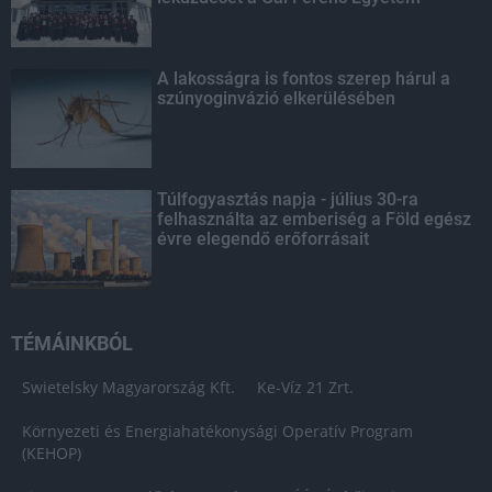
A lakosságra is fontos szerep hárul a
szúnyoginvázió elkerülésében
Túlfogyasztás napja - július 30-ra
felhasználta az emberiség a Föld egész
évre elegendő erőforrásait
TÉMÁINKBÓL
Swietelsky Magyarország Kft.
Ke-Víz 21 Zrt.
Környezeti és Energiahatékonysági Operatív Program
(KEHOP)