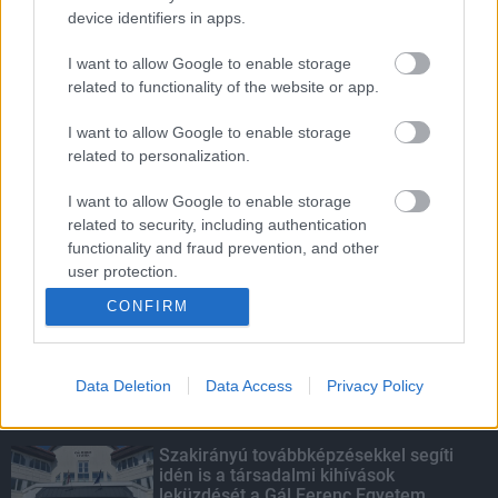
device identifiers in apps.
A lakosságra is fontos szerep hárul a
szúnyoginvázió elkerülésében
I want to allow Google to enable storage
related to functionality of the website or app.
I want to allow Google to enable storage
Szakirányú továbbképzésekkel segíti
related to personalization.
idén is a társadalmi kihívások
leküzdését a Gál Ferenc Egyetem
I want to allow Google to enable storage
related to security, including authentication
functionality and fraud prevention, and other
Energiaválság: az éjszakai fordulat
user protection.
bizakodásra ad okot
CONFIRM
Data Deletion
Data Access
Privacy Policy
KIEMELT
Szakirányú továbbképzésekkel segíti
idén is a társadalmi kihívások
leküzdését a Gál Ferenc Egyetem