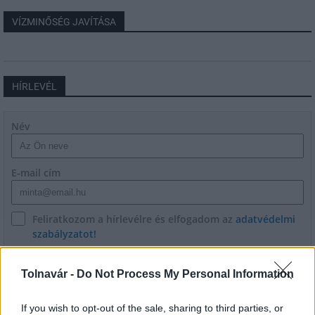
VÍZMINŐSÉG JAVÍTÁSA
HÍRLEVÉL
Név
E-mail cím
Feliratkozom a hírlevélre és elfogadom az
adatvédelmi
szabályzatot!
FELIRATKOZÁS
Tolnavár -
Do Not Process My Personal Information
If you wish to opt-out of the sale, sharing to third parties, or