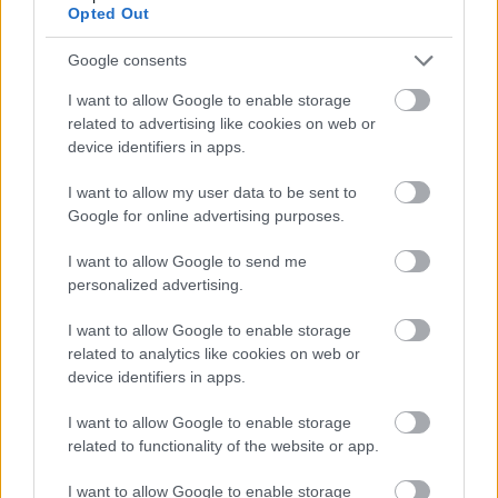
Opted Out
centiméteres vízszintváltozások jellemzőek.
Google consents
Országos hírek
I want to allow Google to enable storage
KECSKEMÉTEN IS SZAKIRÁNYÚ
related to advertising like cookies on web or
TOVÁBBKÉPZÉSEKKEL ERŐSÍT A GÁL FERENC
device identifiers in apps.
EGYETEM
I want to allow my user data to be sent to
Google for online advertising purposes.
Országos hírek
A LAKOSSÁGRA IS FONTOS SZEREP HÁRUL A
I want to allow Google to send me
SZÚNYOGINVÁZIÓ ELKERÜLÉSÉBEN
personalized advertising.
I want to allow Google to enable storage
Országos hírek
related to analytics like cookies on web or
device identifiers in apps.
TÚLFOGYASZTÁS NAPJA - JÚLIUS 30-RA
FELHASZNÁLTA AZ EMBERISÉG A FÖLD EGÉSZ
ÉVRE ELEGENDŐ ERŐFORRÁSAIT
I want to allow Google to enable storage
related to functionality of the website or app.
HIRDETÉS
I want to allow Google to enable storage