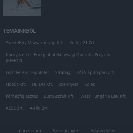
TÉMÁINKBÓL
Swietelsky Magyarország Kft.
Ke-Víz 21 Zrt.
Környezeti és Energiahatékonysági Operatív Program
(KEHOP)
Liszt Ferenc repülőtér
Strabag
ZÁÉV Építőipari Zrt.
Hódút Kft.
HE-DO Kft.
szennyvíz
Colas
kórházfejlesztés
EuroAszfalt Kft.
West Hungária Bau Kft.
KÉSZ Zrt.
A-Híd Zrt.
Impresszum
Szerzői jogok
Adatvédelem