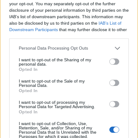
your opt-out. You may separately opt-out of the further
disclosure of your personal information by third parties on the
Név
IAB’s list of downstream participants. This information may
also be disclosed by us to third parties on the
IAB’s List of
Downstream Participants
that may further disclose it to other
third parties.
E-mail cím
Please note that this website/app uses one or more Google
Personal Data Processing Opt Outs
services and may gather and store information including but
Feliratkozom a hírlevélre és elfogadom az
adatvédelmi
not limited to your visit or usage behaviour. You may click to
I want to opt-out of the Sharing of my
szabályzatot!
personal data.
grant or deny consent to Google and its third-party tags to
Opted In
use your data for below specified purposes in below Google
FELIRATKOZÁS
consent section.
I want to opt-out of the Sale of my
Personal Data.
Opted In
LEGFRISSEBB
I want to opt-out of processing my
Personal Data for Targeted Advertising.
Opted In
Országos hírek
I want to opt-out of Collection, Use,
Megérkezett az eső a Duna vízgyűjtőjére
Retention, Sale, and/or Sharing of my
Megérkezett a rég várt eső a Duna vízgyűjtőjére, a folyó
Personal Data that Is Unrelated with the
Purposes for which it was collected.
magyarországi szakaszán azonban továbbra is csak pár