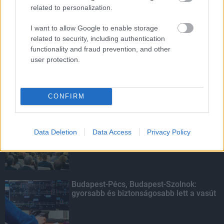
related to personalization.
I want to allow Google to enable storage
HIRDETÉS
related to security, including authentication
functionality and fraud prevention, and other
user protection.
HIRDETÉS
CONFIRM
LEGOLVASOTTABB
Indul a diákok pénzügyi ismereteit
Data Deletion
Data Access
Privacy Policy
erősítő Pénz7 programsorozat
Budapest-Pécs, Budapest-Szolnok:
gyorsabb és biztonságosabb lett a vasút