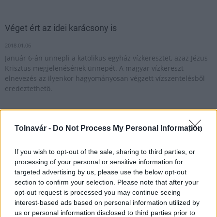
Véget ért az idei karácsony is
2018.01.06
Január 6-án ünnepli a katolikus egyház vízkeresztet, azaz Jézus
Krisztus megjelenésének ünnepét. A magyar vízkereszt
elnevezés az ilyenkor hagyományosan végzett vízszentelésből
eredeztethető.
Vízkereszt hagyományai
Tolnavár -
Do Not Process My Personal Information
2016.01.06
If you wish to opt-out of the sale, sharing to third parties, or
processing of your personal or sensitive information for
targeted advertising by us, please use the below opt-out
1
section to confirm your selection. Please note that after your
opt-out request is processed you may continue seeing
interest-based ads based on personal information utilized by
us or personal information disclosed to third parties prior to
HÍRLEVÉL