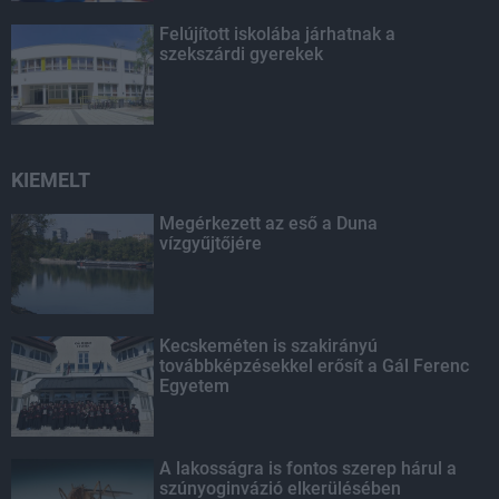
Felújított iskolába járhatnak a
szekszárdi gyerekek
KIEMELT
Megérkezett az eső a Duna
vízgyűjtőjére
Kecskeméten is szakirányú
továbbképzésekkel erősít a Gál Ferenc
Egyetem
A lakosságra is fontos szerep hárul a
szúnyoginvázió elkerülésében