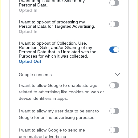
I want to opt-out of the Sale of my
Personal Data.
Opted In
Feliratkozom a hírlevélre és elfogadom az
adatvédelmi
I want to opt-out of processing my
szabályzatot!
Personal Data for Targeted Advertising.
Opted In
FELIRATKOZÁS
I want to opt-out of Collection, Use,
Retention, Sale, and/or Sharing of my
Personal Data that Is Unrelated with the
Purposes for which it was collected.
Opted Out
LEGFRISSEBB
Google consents
Országos hírek
KECSKEMÉTEN IS SZAKIRÁNYÚ
I want to allow Google to enable storage
TOVÁBBKÉPZÉSEKKEL ERŐSÍT A GÁL FERENC
related to advertising like cookies on web or
EGYETEM
device identifiers in apps.
I want to allow my user data to be sent to
Országos hírek
Google for online advertising purposes.
A lakosságra is fontos szerep hárul a szúnyoginvázió
elkerülésében
I want to allow Google to send me
Folytatódik a szúnyogírtás szerte az országban. Az ázsiai
personalized advertising.