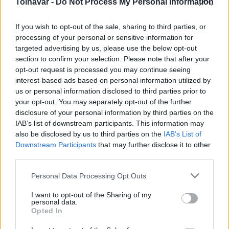
Tolnavár -
Do Not Process My Personal Information
If you wish to opt-out of the sale, sharing to third parties, or
Nő az influenzaszerű megbetegedések száma Tolna
processing of your personal or sensitive information for
megyében
targeted advertising by us, please use the below opt-out
section to confirm your selection. Please note that after your
2018.02.01
opt-out request is processed you may continue seeing
Összefoglaló a 2017/2018. évi influenza szezon 4. hetéről
interest-based ads based on personal information utilized by
(2018.01.22. – 01.28.) Tolna megyében.
us or personal information disclosed to third parties prior to
your opt-out. You may separately opt-out of the further
disclosure of your personal information by third parties on the
1
IAB’s list of downstream participants. This information may
also be disclosed by us to third parties on the
IAB’s List of
Downstream Participants
that may further disclose it to other
third parties.
HÍRLEVÉL
Please note that this website/app uses one or more Google
Personal Data Processing Opt Outs
services and may gather and store information including but
Név
not limited to your visit or usage behaviour. You may click to
I want to opt-out of the Sharing of my
personal data.
grant or deny consent to Google and its third-party tags to
Opted In
use your data for below specified purposes in below Google
E-mail cím
consent section.