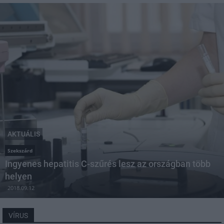
AKTUÁLIS
Szekszárd
Ingyenes hepatitis C-szűrés lesz az országban több
helyen
2018.09.12
VÍRUS