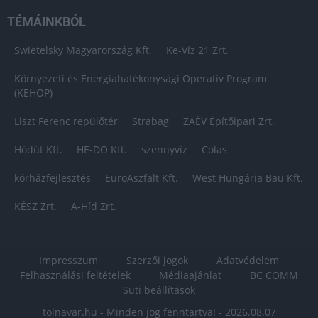
TÉMÁINKBÓL
Swietelsky Magyarország Kft.
Ke-Víz 21 Zrt.
Környezeti és Energiahatékonysági Operatív Program
(KEHOP)
Liszt Ferenc repülőtér
Strabag
ZÁÉV Építőipari Zrt.
Hódút Kft.
HE-DO Kft.
szennyvíz
Colas
kórházfejlesztés
EuroAszfalt Kft.
West Hungária Bau Kft.
KÉSZ Zrt.
A-Híd Zrt.
Impresszum
Szerzői jogok
Adatvédelem
Felhasználási feltételek
Médiaajánlat
BC COMM
Süti beállítások
tolnavar.hu - Minden jog fenntartva! - 2026.08.07