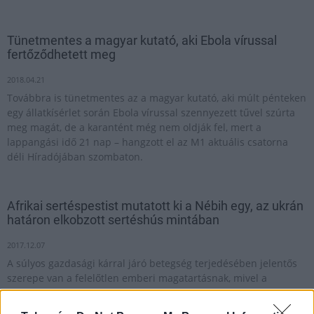
Tünetmentes a magyar kutató, aki Ebola vírussal
fertőződhetett meg
2018.04.21
Továbbra is tünetmentes az a magyar kutató, aki múlt pénteken
egy állatkísérlet során Ebola vírussal szennyezett tűvel szúrta
meg magát, de a karantént még nem oldják fel, mert a
lappangási idő 21 nap – hangzott el az M1 aktuális csatorna
déli Híradójában szombaton.
Afrikai sertéspestist mutatott ki a Nébih egy, az ukrán
határon elkobzott sertéshús mintában
2017.12.07
A súlyos gazdasági kárral járó betegség terjedésében jelentős
szerepe van a felelőtlen emberi magatartásnak, mivel a
fertőzött állatok húsának illegális szállításával rövid idő alatt
nagy távolságokra eljuthat a vírus.