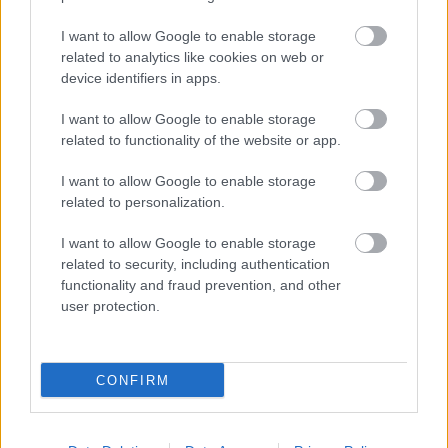
tigrisszúnyog a vízhiány ellenére is talál szaporodási helyet a
vödrökben, gyermekjátékokban.
I want to allow Google to enable storage
related to analytics like cookies on web or
device identifiers in apps.
Országos hírek
I want to allow Google to enable storage
TÚLFOGYASZTÁS NAPJA - JÚLIUS 30-RA
related to functionality of the website or app.
FELHASZNÁLTA AZ EMBERISÉG A FÖLD EGÉSZ
ÉVRE ELEGENDŐ ERŐFORRÁSAIT
I want to allow Google to enable storage
related to personalization.
Helyi hírek
gyümölcs
I want to allow Google to enable storage
Beindult az őszibarackszezon,
related to security, including authentication
szeptemberig élvezhetjük
functionality and fraud prevention, and other
user protection.
HIRDETÉS
CONFIRM
HIRDETÉS