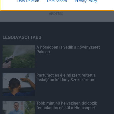
Data Deletion
Data Access
Privacy Policy
HIRDETÉS
LEGOLVASOTTABB
A hőségben is védik a növényzetet
Pakson
Parfümöt és élelmiszert rejtett a
táskájába két lány Szekszárdon
Több mint 40 helyszínen dolgozik
fennakadás nélkül a Híd-csoport