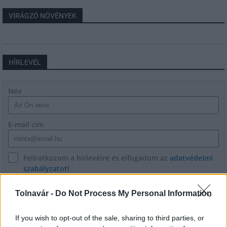
VIRÁGZÓ NÖVÉNYEK
HÍRLEVÉL
Név
E-mail cím
Feliratkozom a hírlevélre és elfogadom az
adatvédelmi
szabályzatot!
FELIRATKOZÁS
Tolnavár -
Do Not Process My Personal Information
If you wish to opt-out of the sale, sharing to third parties, or