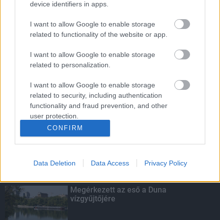
device identifiers in apps.
erősítő Pénz7 programsorozat
I want to allow Google to enable storage
related to functionality of the website or app.
Budapest-Pécs, Budapest-Szolnok:
I want to allow Google to enable storage
gyorsabb és biztonságosabb lett a vasút
related to personalization.
I want to allow Google to enable storage
related to security, including authentication
Több mint 40 helyszínen dolgozik
functionality and fraud prevention, and other
fennakadás nélkül a Híd-csoport
user protection.
CONFIRM
Data Deletion
Data Access
Privacy Policy
KIEMELT
Megérkezett az eső a Duna
vízgyűjtőjére