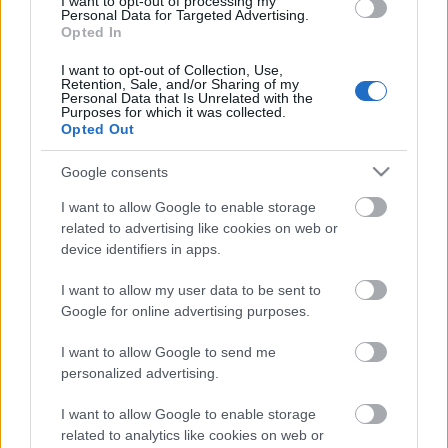
I want to opt-out of processing my
Personal Data for Targeted Advertising.
Opted In
Országos hírek
WWF
vízgazdálkodás
Túlfogyasztás napja - július 30-ra
I want to opt-out of Collection, Use,
felhasználta az emberiség a Föld egész
Retention, Sale, and/or Sharing of my
évre elegendő erőforrásait
Personal Data that Is Unrelated with the
Purposes for which it was collected.
Opted Out
Google consents
HIRDETÉS
I want to allow Google to enable storage
related to advertising like cookies on web or
HIRDETÉS
device identifiers in apps.
I want to allow my user data to be sent to
Google for online advertising purposes.
HIRDETÉS
I want to allow Google to send me
personalized advertising.
LEGOLVASOTTABB
I want to allow Google to enable storage
related to analytics like cookies on web or
Indul a diákok pénzügyi ismereteit