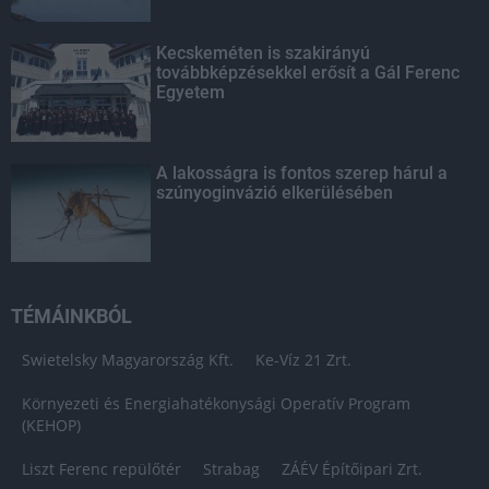
Kecskeméten is szakirányú
továbbképzésekkel erősít a Gál Ferenc
Egyetem
A lakosságra is fontos szerep hárul a
szúnyoginvázió elkerülésében
TÉMÁINKBÓL
Swietelsky Magyarország Kft.
Ke-Víz 21 Zrt.
Környezeti és Energiahatékonysági Operatív Program
(KEHOP)
Liszt Ferenc repülőtér
Strabag
ZÁÉV Építőipari Zrt.