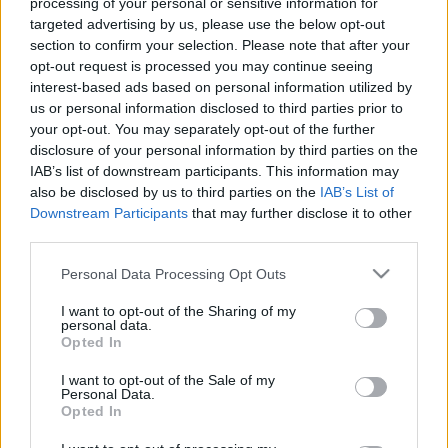
processing of your personal or sensitive information for
LEGFRISSEBB
targeted advertising by us, please use the below opt-out
section to confirm your selection. Please note that after your
Országos hírek
opt-out request is processed you may continue seeing
Duna
hőség
Megérkezett az eső a Duna
interest-based ads based on personal information utilized by
vízgyűjtőjére
us or personal information disclosed to third parties prior to
your opt-out. You may separately opt-out of the further
disclosure of your personal information by third parties on the
IAB’s list of downstream participants. This information may
also be disclosed by us to third parties on the
IAB’s List of
Downstream Participants
that may further disclose it to other
Országos hírek
third parties.
KECSKEMÉTEN IS SZAKIRÁNYÚ
TOVÁBBKÉPZÉSEKKEL ERŐSÍT A GÁL FERENC
Please note that this website/app uses one or more Google
Personal Data Processing Opt Outs
EGYETEM
services and may gather and store information including but
not limited to your visit or usage behaviour. You may click to
I want to opt-out of the Sharing of my
personal data.
grant or deny consent to Google and its third-party tags to
Opted In
Országos hírek
szúnyogirtás
szúnyog
use your data for below specified purposes in below Google
A lakosságra is fontos szerep hárul a
consent section.
I want to opt-out of the Sale of my
szúnyoginvázió elkerülésében
Personal Data.
Opted In