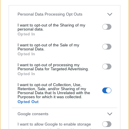
szabályzatot!
third parties.
Please note that this website/app uses one or more Google
Personal Data Processing Opt Outs
FELIRATKOZÁS
services and may gather and store information including but
not limited to your visit or usage behaviour. You may click to
I want to opt-out of the Sharing of my
personal data.
grant or deny consent to Google and its third-party tags to
Opted In
use your data for below specified purposes in below Google
LEGFRISSEBB
consent section.
I want to opt-out of the Sale of my
Personal Data.
Opted In
Országos hírek
I want to opt-out of processing my
MEGÉRKEZETT AZ ESŐ A DUNA VÍZGYŰJTŐJÉRE
Personal Data for Targeted Advertising.
Opted In
I want to opt-out of Collection, Use,
Országos hírek
oktatás
továbbképzés
Retention, Sale, and/or Sharing of my
Kecskeméten is szakirányú
Personal Data that Is Unrelated with the
továbbképzésekkel erősít a Gál Ferenc
Purposes for which it was collected.
Egyetem
Opted Out
Google consents
Országos hírek
I want to allow Google to enable storage