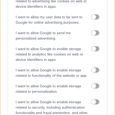
A LAKOSSÁGRA IS FONTOS SZEREP HÁRUL A
related to advertising like cookies on web or
SZÚNYOGINVÁZIÓ ELKERÜLÉSÉBEN
device identifiers in apps.
I want to allow my user data to be sent to
Google for online advertising purposes.
Országos hírek
TÚLFOGYASZTÁS NAPJA - JÚLIUS 30-RA
I want to allow Google to send me
FELHASZNÁLTA AZ EMBERISÉG A FÖLD EGÉSZ
personalized advertising.
ÉVRE ELEGENDŐ ERŐFORRÁSAIT
I want to allow Google to enable storage
related to analytics like cookies on web or
HIRDETÉS
device identifiers in apps.
I want to allow Google to enable storage
related to functionality of the website or app.
HIRDETÉS
I want to allow Google to enable storage
related to personalization.
HIRDETÉS
I want to allow Google to enable storage
related to security, including authentication
functionality and fraud prevention, and other