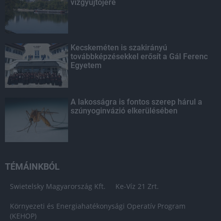
vízgyűjtőjére
Kecskeméten is szakirányú
továbbképzésekkel erősít a Gál Ferenc
Egyetem
A lakosságra is fontos szerep hárul a
szúnyoginvázió elkerülésében
TÉMÁINKBÓL
Swietelsky Magyarország Kft.
Ke-Víz 21 Zrt.
Környezeti és Energiahatékonysági Operatív Program
(KEHOP)