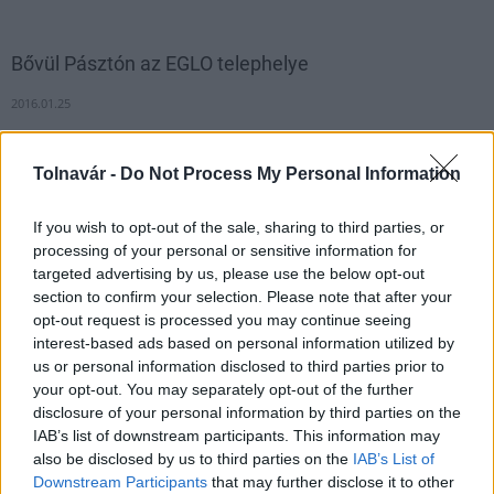
Bővül Pásztón az EGLO telephelye
2016.01.25
Tolnavár -
Do Not Process My Personal Information
1
If you wish to opt-out of the sale, sharing to third parties, or
processing of your personal or sensitive information for
targeted advertising by us, please use the below opt-out
HÍRLEVÉL
section to confirm your selection. Please note that after your
opt-out request is processed you may continue seeing
Név
interest-based ads based on personal information utilized by
us or personal information disclosed to third parties prior to
your opt-out. You may separately opt-out of the further
E-mail cím
disclosure of your personal information by third parties on the
IAB’s list of downstream participants. This information may
also be disclosed by us to third parties on the
IAB’s List of
Feliratkozom a hírlevélre és elfogadom az
adatvédelmi
Downstream Participants
that may further disclose it to other