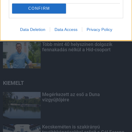
CONFIRM
Budapest-Pécs, Budapest-Szolnok:
gyorsabb és biztonságosabb lett a vasút
Data Deletion
Data Access
Privacy Policy
Több mint 40 helyszínen dolgozik
fennakadás nélkül a Híd-csoport
KIEMELT
Megérkezett az eső a Duna
vízgyűjtőjére
Kecskeméten is szakirányú