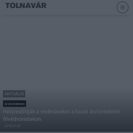
AKTUÁLIS
árvízvédelem
Helyreállítják a védműveket a hazai árvízvédelmi
fővédvonalakon
2018.07.03