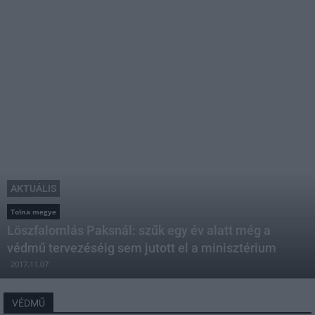
AKTUÁLIS
Tolna megye
Löszfalomlás Paksnál: szűk egy év alatt még a
védmű tervezéséig sem jutott el a minisztérium
2017.11.07
VÉDMŰ