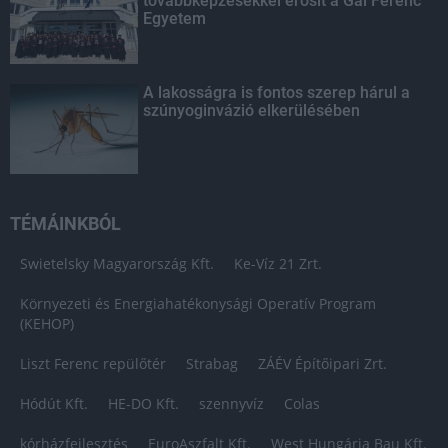
továbbképzésekkel erősít a Gál Ferenc
Egyetem
A lakosságra is fontos szerep hárul a
szúnyoginvázió elkerülésében
TÉMÁINKBÓL
Swietelsky Magyarország Kft.
Ke-Víz 21 Zrt.
Környezeti és Energiahatékonysági Operatív Program
(KEHOP)
Liszt Ferenc repülőtér
Strabag
ZÁÉV Építőipari Zrt.
Hódút Kft.
HE-DO Kft.
szennyvíz
Colas
kórházfejlesztés
EuroAszfalt Kft.
West Hungária Bau Kft.