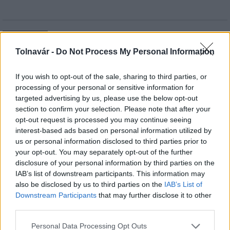
HÍRLEVÉL
Tolnavár -
Do Not Process My Personal Information
Név
If you wish to opt-out of the sale, sharing to third parties, or
processing of your personal or sensitive information for
targeted advertising by us, please use the below opt-out
E-mail cím
section to confirm your selection. Please note that after your
opt-out request is processed you may continue seeing
interest-based ads based on personal information utilized by
Feliratkozom a hírlevélre és elfogadom az
adatvédelmi
us or personal information disclosed to third parties prior to
szabályzatot!
your opt-out. You may separately opt-out of the further
disclosure of your personal information by third parties on the
FELIRATKOZÁS
IAB’s list of downstream participants. This information may
also be disclosed by us to third parties on the
IAB’s List of
Downstream Participants
that may further disclose it to other
third parties.
LEGFRISSEBB
Please note that this website/app uses one or more Google
Personal Data Processing Opt Outs