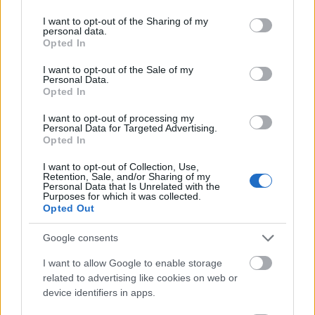
services and may gather and store information including but
Országos hírek
Megérkezett az eső a Duna vízgyűjtőjére
not limited to your visit or usage behaviour. You may click to
I want to opt-out of the Sharing of my
personal data.
grant or deny consent to Google and its third-party tags to
Opted In
use your data for below specified purposes in below Google
consent section.
I want to opt-out of the Sale of my
Personal Data.
Opted In
Országos hírek
oktatás
továbbképzés
Kecskeméten is szakirányú
I want to opt-out of processing my
továbbképzésekkel erősít a Gál Ferenc
Personal Data for Targeted Advertising.
Egyetem
Opted In
I want to opt-out of Collection, Use,
Retention, Sale, and/or Sharing of my
Personal Data that Is Unrelated with the
Országos hírek
Purposes for which it was collected.
Opted Out
A lakosságra is fontos szerep hárul a szúnyoginvázió
elkerülésében
Folytatódik a szúnyogírtás szerte az országban. Az ázsiai
Google consents
tigrisszúnyog a vízhiány ellenére is talál szaporodási helyet a
I want to allow Google to enable storage
vödrökben, gyermekjátékokban.
related to advertising like cookies on web or
device identifiers in apps.
Országos hírek