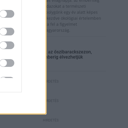
a van idén a túlfogyasztás világnapja: az emberiség
ddigre használta fel mindazokat a természeti
rőforrásokat, amelyeket bolygónk egy év alatt képes
egújítani. Ettől a naptól kezdve ökológiai értelemben
ár „hitelből élünk” – hívta fel a figyelmet
özleményében a WWF Magyarország.
lyi hírek
gyümölcs
Beindult az őszibarackszezon,
szeptemberig élvezhetjük
HIRDETÉS
HIRDETÉS
HIRDETÉS