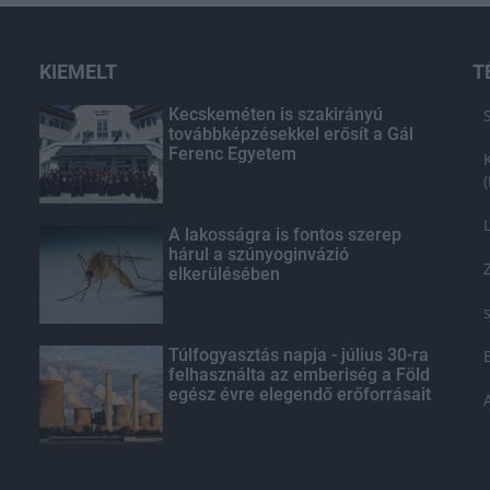
KIEMELT
T
Kecskeméten is szakirányú
továbbképzésekkel erősít a Gál
Ferenc Egyetem
A lakosságra is fontos szerep
hárul a szúnyoginvázió
elkerülésében
Túlfogyasztás napja - július 30-ra
felhasználta az emberiség a Föld
egész évre elegendő erőforrásait