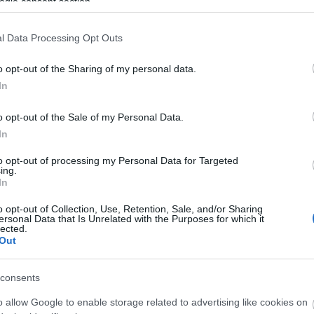
ogle consent section.
l Data Processing Opt Outs
o opt-out of the Sharing of my personal data.
In
O
o opt-out of the Sale of my Personal Data.
In
to opt-out of processing my Personal Data for Targeted
ing.
In
O
o opt-out of Collection, Use, Retention, Sale, and/or Sharing
ersonal Data that Is Unrelated with the Purposes for which it
lected.
Out
O
consents
T
e
o allow Google to enable storage related to advertising like cookies on