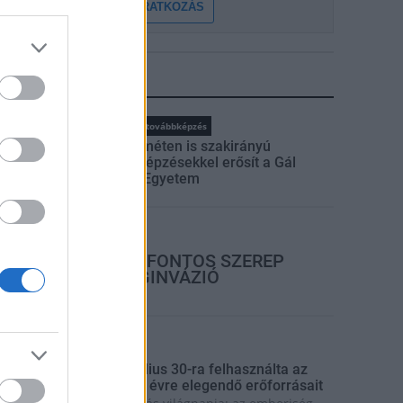
FELIRATKOZÁS
LEGFRISSEBB
rszágos hírek
oktatás
továbbképzés
Kecskeméten is szakirányú
továbbképzésekkel erősít a Gál
Ferenc Egyetem
rszágos hírek
A LAKOSSÁGRA IS FONTOS SZEREP
HÁRUL A SZÚNYOGINVÁZIÓ
ELKERÜLÉSÉBEN
rszágos hírek
úlfogyasztás napja - július 30-ra felhasználta az
mberiség a Föld egész évre elegendő erőforrásait