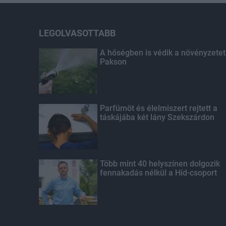
LEGOLVASOTTABB
A hőségben is védik a növényzetet
Pakson
Parfümöt és élelmiszert rejtett a
táskájába két lány Szekszárdon
Több mint 40 helyszínen dolgozik
fennakadás nélkül a Híd-csoport