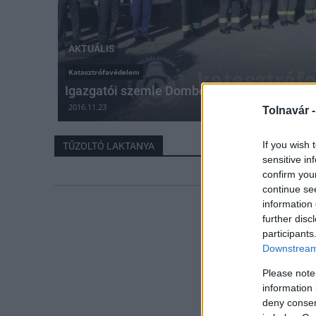
AKTUÁLIS
Katasztrófavédelem
Igazgatói szemle Dombóváron
2016.11.23
Tolnavár 
If you wish 
TŰZOLTÓ LAKTANYA
sensitive in
confirm you
continue se
information 
further disc
participants
Downstream 
Please note
information 
deny consent