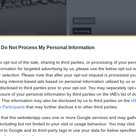
AKTUÁLIS
tűzoltóság
Sok gyermek álma vált val
2016.05.31
-
Do Not Process My Personal Information
to opt-out of the sale, sharing to third parties, or processing of your per
formation for targeted advertising by us, please use the below opt-out s
r selection. Please note that after your opt-out request is processed y
eing interest-based ads based on personal information utilized by us or
disclosed to third parties prior to your opt-out. You may separately opt-
losure of your personal information by third parties on the IAB’s list of
. This information may also be disclosed by us to third parties on the
IA
Participants
that may further disclose it to other third parties.
 that this website/app uses one or more Google services and may gath
including but not limited to your visit or usage behaviour. You may click 
 to Google and its third-party tags to use your data for below specifi