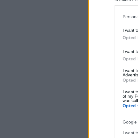
in below Go
Persona
I want t
Opted 
I want t
Opted 
I want 
Advertis
Opted 
I want t
of my P
was col
Opted 
Google 
I want t