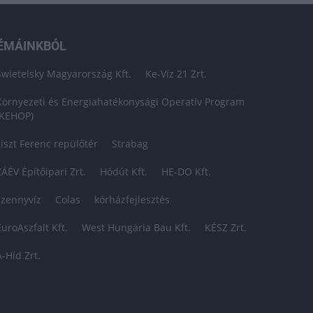
ÉMÁINKBÓL
Swietelsky Magyarország Kft.
Ke-Víz 21 Zrt.
Környezeti és Energiahatékonysági Operatív Program
(KEHOP)
Liszt Ferenc repülőtér
Strabag
ZÁÉV Építőipari Zrt.
Hódút Kft.
HE-DO Kft.
szennyvíz
Colas
kórházfejlesztés
EuroAszfalt Kft.
West Hungária Bau Kft.
KÉSZ Zrt.
A-Híd Zrt.