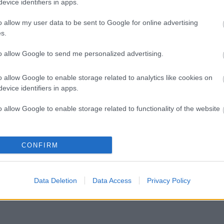
M
evice identifiers in apps.
e
e
o allow my user data to be sent to Google for online advertising
m
s.
m
k
to allow Google to send me personalized advertising.
o allow Google to enable storage related to analytics like cookies on
He
evice identifiers in apps.
o allow Google to enable storage related to functionality of the website
o allow Google to enable storage related to personalization.
CONFIRM
o allow Google to enable storage related to security, including
cation functionality and fraud prevention, and other user protection.
Data Deletion
Data Access
Privacy Policy