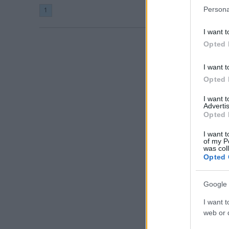
Persona
1
I want t
Opted 
I want t
Opted 
I want 
Advertis
Opted 
I want t
of my P
was col
Opted 
Google 
I want t
web or d