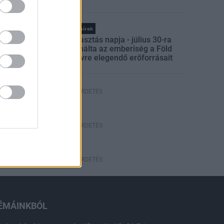
ELKERÜLÉSÉBEN
Országos hírek
Túlfogyasztás napja - július 30-ra
felhasználta az emberiség a Föld
egész évre elegendő erőforrásait
HIRDETÉS
HIRDETÉS
HIRDETÉS
ÉMÁINKBÓL