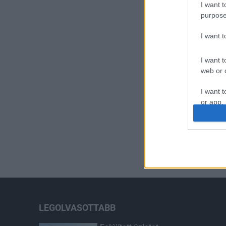
I want t
purpose
I want 
I want t
web or d
I want t
or app.
I want t
I want t
authenti
LEGOLVASOTTABB