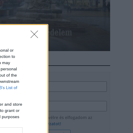
gáért
sonal or
ection to
HÍRLEVÉL
ou may
 personal
out of the
Név
 downstream
B’s List of
E-mail cím
er and store
to grant or
ed purposes
Feliratkozom a hírlevélre és elfogadom az
adatvédelmi szabályzatot!