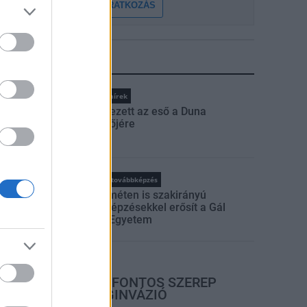
FELIRATKOZÁS
LEGFRISSEBB
Országos hírek
Megérkezett az eső a Duna
vízgyűjtőjére
rszágos hírek
oktatás
továbbképzés
Kecskeméten is szakirányú
továbbképzésekkel erősít a Gál
Ferenc Egyetem
rszágos hírek
A LAKOSSÁGRA IS FONTOS SZEREP
HÁRUL A SZÚNYOGINVÁZIÓ