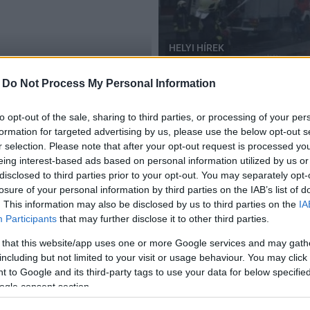
HELYI HÍREK
Szekszárd
-
Do Not Process My Personal Information
ára Dombóváron
Tűzoltók a város tisztasá
2017.04.09
to opt-out of the sale, sharing to third parties, or processing of your per
formation for targeted advertising by us, please use the below opt-out s
r selection. Please note that after your opt-out request is processed y
eing interest-based ads based on personal information utilized by us or
disclosed to third parties prior to your opt-out. You may separately opt-
losure of your personal information by third parties on the IAB’s list of
. This information may also be disclosed by us to third parties on the
IA
Participants
that may further disclose it to other third parties.
 that this website/app uses one or more Google services and may gath
including but not limited to your visit or usage behaviour. You may click 
 to Google and its third-party tags to use your data for below specifi
ogle consent section.