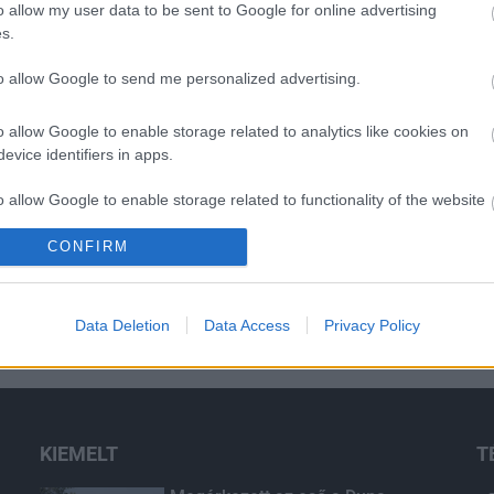
o allow my user data to be sent to Google for online advertising
s.
to allow Google to send me personalized advertising.
o allow Google to enable storage related to analytics like cookies on
evice identifiers in apps.
o allow Google to enable storage related to functionality of the website
CONFIRM
o allow Google to enable storage related to personalization.
o allow Google to enable storage related to security, including
Data Deletion
Data Access
Privacy Policy
cation functionality and fraud prevention, and other user protection.
KIEMELT
T