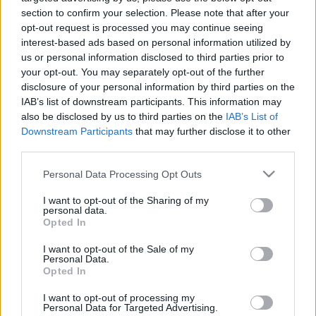
LEGFRISSEBB
section to confirm your selection. Please note that after your
opt-out request is processed you may continue seeing
Országos hírek
interest-based ads based on personal information utilized by
SZAKIRÁNYÚ TOVÁBBKÉPZÉSEKKEL SEGÍTI
us or personal information disclosed to third parties prior to
IDÉN IS A TÁRSADALMI KIHÍVÁSOK
your opt-out. You may separately opt-out of the further
LEKÜZDÉSÉT A GÁL FERENC EGYETEM
disclosure of your personal information by third parties on the
IAB’s list of downstream participants. This information may
also be disclosed by us to third parties on the
IAB’s List of
Downstream Participants
that may further disclose it to other
Országos hírek
szúnyogirtás
szúnyog
third parties.
A lakosságra is fontos szerep hárul a
szúnyoginvázió elkerülésében
Please note that this website/app uses one or more Google
Personal Data Processing Opt Outs
services and may gather and store information including but
not limited to your visit or usage behaviour. You may click to
I want to opt-out of the Sharing of my
personal data.
grant or deny consent to Google and its third-party tags to
Opted In
Országos hírek
use your data for below specified purposes in below Google
Túlfogyasztás napja - július 30-ra
consent section.
I want to opt-out of the Sale of my
felhasználta az emberiség a Föld egész
Personal Data.
évre elegendő erőforrásait
Opted In
I want to opt-out of processing my
Personal Data for Targeted Advertising.
Helyi hírek