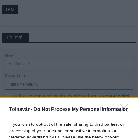
THM
HÍRLEVÉL
Név
E-mail cím
Feliratkozom a hírlevélre és elfogadom az
adatvédelmi
szabályzatot!
Tolnavár -
Do Not Process My Personal Information
FELIRATKOZÁS
If you wish to opt-out of the sale, sharing to third parties, or
processing of your personal or sensitive information for
targeted advertising by us, please use the below opt-out