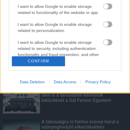
I want to allow Google to enable storage
Energiaválság: az éjszakai fordulat
related to functionality of the website or app.
bizakodásra ad okot
I want to allow Google to enable storage
related to personalization.
Túlfogyasztás napja - július 30-ra
I want to allow Google to enable storage
felhasználta az emberiség a Föld egész
related to security, including authentication
évre elegendő erőforrásait
functionality and fraud prevention, and other
user protection.
CONFIRM
KIEMELT
Data Deletion
Data Access
Privacy Policy
Szakirányú továbbképzésekkel segíti
idén is a társadalmi kihívások
leküzdését a Gál Ferenc Egyetem
A lakosságra is fontos szerep hárul a
szúnyoginvázió elkerülésében