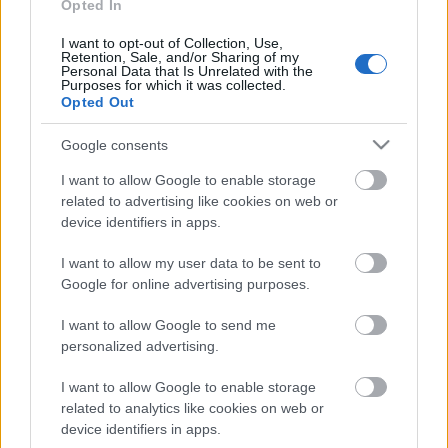
Opted In
BEINDULT AZ ŐSZIBARACKSZEZON,
SZEPTEMBERIG ÉLVEZHETJÜK
I want to opt-out of Collection, Use,
Retention, Sale, and/or Sharing of my
Personal Data that Is Unrelated with the
Purposes for which it was collected.
HIRDETÉS
Opted Out
Google consents
HIRDETÉS
I want to allow Google to enable storage
related to advertising like cookies on web or
device identifiers in apps.
HIRDETÉS
I want to allow my user data to be sent to
Google for online advertising purposes.
I want to allow Google to send me
LEGOLVASOTTABB
personalized advertising.
A lakosságra is fontos szerep hárul a
szúnyoginvázió elkerülésében
I want to allow Google to enable storage
related to analytics like cookies on web or
device identifiers in apps.