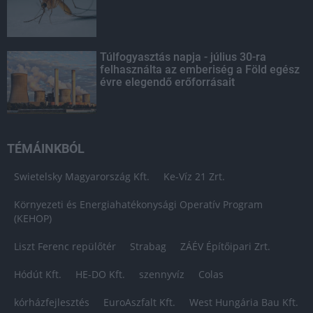
Túlfogyasztás napja - július 30-ra
felhasználta az emberiség a Föld egész
évre elegendő erőforrásait
TÉMÁINKBÓL
Swietelsky Magyarország Kft.
Ke-Víz 21 Zrt.
Környezeti és Energiahatékonysági Operatív Program
(KEHOP)
Liszt Ferenc repülőtér
Strabag
ZÁÉV Építőipari Zrt.
Hódút Kft.
HE-DO Kft.
szennyvíz
Colas
kórházfejlesztés
EuroAszfalt Kft.
West Hungária Bau Kft.