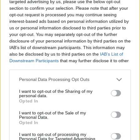
targeted advertising by us, please use the below opt-out
LEGFRISSEBB
section to confirm your selection. Please note that after your
opt-out request is processed you may continue seeing
interest-based ads based on personal information utilized by
Országos hírek
us or personal information disclosed to third parties prior to
MEGÉRKEZETT AZ ESŐ A DUNA VÍZGYŰJTŐJÉRE
your opt-out. You may separately opt-out of the further
disclosure of your personal information by third parties on the
IAB’s list of downstream participants. This information may
Országos hírek
also be disclosed by us to third parties on the
IAB’s List of
Kecskeméten is szakirányú továbbképzésekkel erősít a Gál
Downstream Participants
that may further disclose it to other
Ferenc Egyetem
third parties.
Kiemelt fontosságú a Gál Ferenc Egyetem számára a jövőbe
mutató szakmai felkészültség átadása, a folyamatos szakmai
Please note that this website/app uses one or more Google
Personal Data Processing Opt Outs
fejlődés támogatása.
services and may gather and store information including but
not limited to your visit or usage behaviour. You may click to
I want to opt-out of the Sharing of my
personal data.
grant or deny consent to Google and its third-party tags to
Országos hírek
Opted In
use your data for below specified purposes in below Google
A LAKOSSÁGRA IS FONTOS SZEREP HÁRUL A
consent section.
I want to opt-out of the Sale of my
SZÚNYOGINVÁZIÓ ELKERÜLÉSÉBEN
Personal Data.
Opted In
I want to opt-out of processing my
Országos hírek
WWF
vízgazdálkodás
Personal Data for Targeted Advertising.