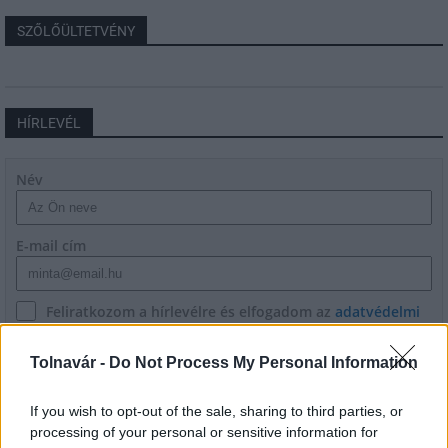
SZŐLŐÜLTETVÉNY
HÍRLEVÉL
Név
E-mail cím
Feliratkozom a hírlevélre és elfogadom az
adatvédelmi
szabályzatot!
Tolnavár -
Do Not Process My Personal Information
FELIRATKOZÁS
If you wish to opt-out of the sale, sharing to third parties, or
processing of your personal or sensitive information for