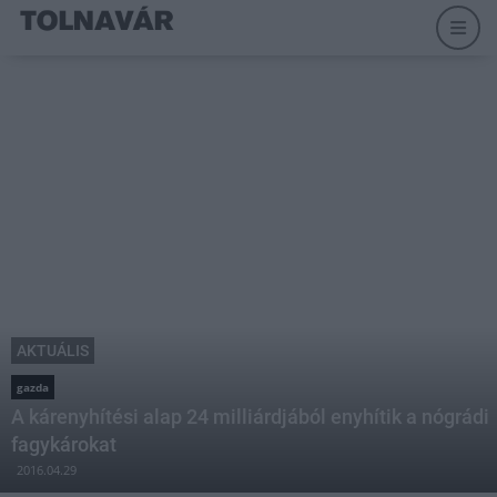
AKTUÁLIS
gazda
A kárenyhítési alap 24 milliárdjából enyhítik a nógrádi
fagykárokat
2016.04.29