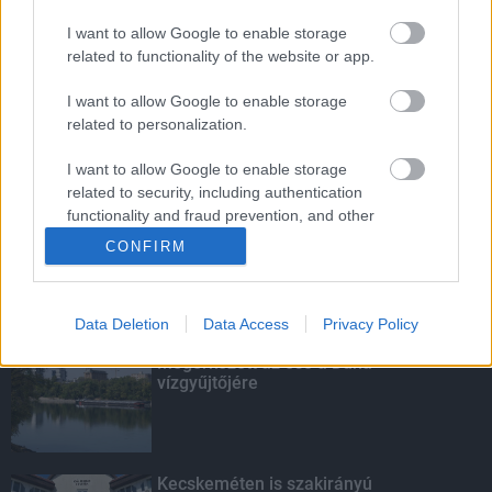
I want to allow Google to enable storage
Energiaválság: az éjszakai fordulat
related to functionality of the website or app.
bizakodásra ad okot
I want to allow Google to enable storage
related to personalization.
I want to allow Google to enable storage
Nem az üres, hanem az okosan működő
related to security, including authentication
épület energiatakarékos
functionality and fraud prevention, and other
user protection.
CONFIRM
KIEMELT
Data Deletion
Data Access
Privacy Policy
Megérkezett az eső a Duna
vízgyűjtőjére
Kecskeméten is szakirányú