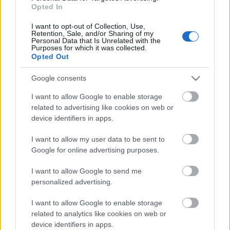
Túlfogyasztás napja - július 30-ra
Opted In
felhasználta az emberiség a Föld egész
évre elegendő erőforrásait
I want to opt-out of Collection, Use,
Retention, Sale, and/or Sharing of my
Personal Data that Is Unrelated with the
Purposes for which it was collected.
Opted Out
HIRDETÉS
Google consents
I want to allow Google to enable storage
HIRDETÉS
related to advertising like cookies on web or
device identifiers in apps.
HIRDETÉS
I want to allow my user data to be sent to
Google for online advertising purposes.
I want to allow Google to send me
LEGOLVASOTTABB
personalized advertising.
Energiatakarékosság: estétől
I want to allow Google to enable storage
a paksi második blokk 3-as turbinája is
related to analytics like cookies on web or
termelni fog
device identifiers in apps.