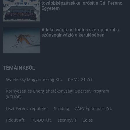
továbbképzésekkel erősít a Gál Ferenc
Egyetem
A lakosságra is fontos szerep hárul a
szúnyoginvázió elkerülésében
TÉMÁINKBÓL
Swietelsky Magyarország Kft.
Ke-Víz 21 Zrt.
Környezeti és Energiahatékonysági Operatív Program
(KEHOP)
Liszt Ferenc repülőtér
Strabag
ZÁÉV Építőipari Zrt.
Hódút Kft.
HE-DO Kft.
szennyvíz
Colas