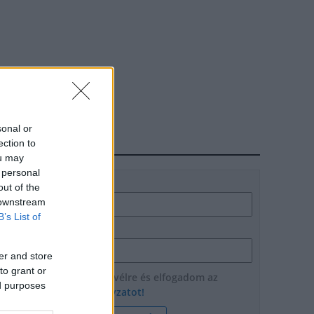
sonal or
ection to
HÍRLEVÉL
ou may
 personal
Név
out of the
 downstream
B’s List of
E-mail cím
er and store
to grant or
Feliratkozom a hírlevélre és elfogadom az
ed purposes
adatvédelmi szabályzatot!