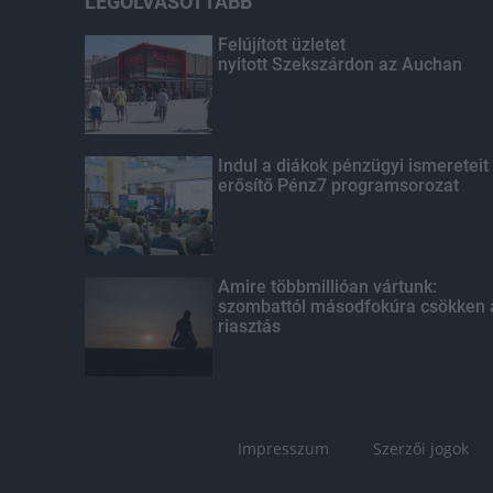
LEGOLVASOTTABB
Felújított üzletet
nyitott Szekszárdon az Auchan
Indul a diákok pénzügyi ismereteit
erősítő Pénz7 programsorozat
Amire többmillióan vártunk:
szombattól másodfokúra csökken 
riasztás
Impresszum
Szerzői jogok