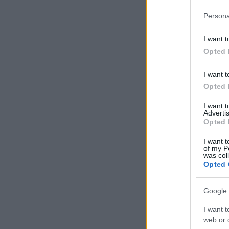
Persona
I want t
Opted 
I want t
Opted 
I want 
Advertis
Opted 
I want t
of my P
was col
Opted 
Google 
I want t
web or d