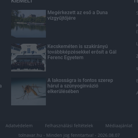
KIEMELT
T
Megérkezett az eső a Duna
vízgyűjtőjére
Kecskeméten is szakirányú
továbbképzésekkel erősít a Gál
Ferenc Egyetem
A lakosságra is fontos szerep
a
hárul a szúnyoginvázió
elkerülésében
Adatvédelem
Felhasználási feltételek
Médiaajánlat
tolnavar.hu - Minden jog fenntartva! - 2026.08.07