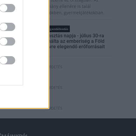
zsiai tigrisszúnyog a vízhiány ellenére is talál
zaporodási helyet a vödrökben, gyermekjátékokban.
rszágos hírek
WWF
vízgazdálkodás
Túlfogyasztás napja - július 30-ra
felhasználta az emberiség a Föld
egész évre elegendő erőforrásait
HIRDETÉS
HIRDETÉS
HIRDETÉS