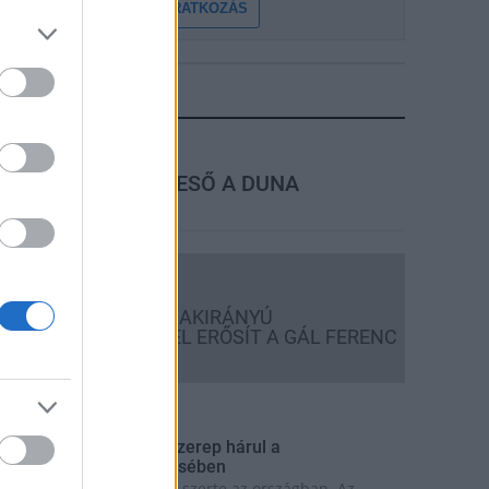
FELIRATKOZÁS
LEGFRISSEBB
rszágos hírek
MEGÉRKEZETT AZ ESŐ A DUNA
VÍZGYŰJTŐJÉRE
Országos hírek
KECSKEMÉTEN IS SZAKIRÁNYÚ
TOVÁBBKÉPZÉSEKKEL ERŐSÍT A GÁL FERENC
EGYETEM
rszágos hírek
 lakosságra is fontos szerep hárul a
zúnyoginvázió elkerülésében
olytatódik a szúnyogírtás szerte az országban. Az