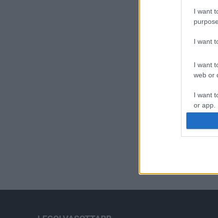
I want t
purpose
I want 
I want t
web or d
I want t
or app.
I want t
I want t
authenti