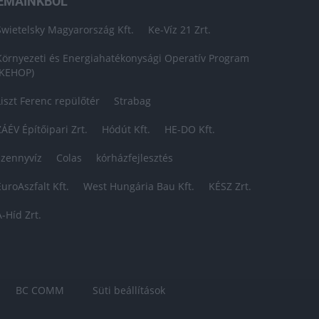
ÉMÁINKBÓL
Swietelsky Magyarország Kft.
Ke-Víz 21 Zrt.
Környezeti és Energiahatékonysági Operatív Program
(KEHOP)
Liszt Ferenc repülőtér
Strabag
ZÁÉV Építőipari Zrt.
Hódút Kft.
HE-DO Kft.
szennyvíz
Colas
kórházfejlesztés
EuroAszfalt Kft.
West Hungária Bau Kft.
KÉSZ Zrt.
A-Híd Zrt.
BC COMM
Süti beállítások