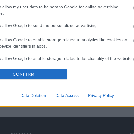
á
o allow my user data to be sent to Google for online advertising
s
s.
to allow Google to send me personalized advertising.
O
o allow Google to enable storage related to analytics like cookies on
evice identifiers in apps.
o allow Google to enable storage related to functionality of the website
CONFIRM
o allow Google to enable storage related to personalization.
o allow Google to enable storage related to security, including
Data Deletion
Data Access
Privacy Policy
cation functionality and fraud prevention, and other user protection.