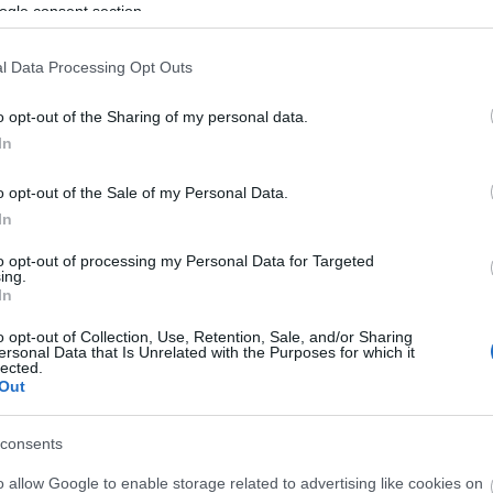
ogle consent section.
l Data Processing Opt Outs
o opt-out of the Sharing of my personal data.
In
O
M
o opt-out of the Sale of my Personal Data.
M
In
m
c
to opt-out of processing my Personal Data for Targeted
ing.
In
o opt-out of Collection, Use, Retention, Sale, and/or Sharing
ersonal Data that Is Unrelated with the Purposes for which it
lected.
Out
consents
o allow Google to enable storage related to advertising like cookies on