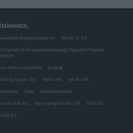
ÉMÁINKBÓL
Swietelsky Magyarország Kft.
Ke-Víz 21 Zrt.
Környezeti és Energiahatékonysági Operatív Program
(KEHOP)
Liszt Ferenc repülőtér
Strabag
ZÁÉV Építőipari Zrt.
Hódút Kft.
HE-DO Kft.
szennyvíz
Colas
kórházfejlesztés
EuroAszfalt Kft.
West Hungária Bau Kft.
KÉSZ Zrt.
A-Híd Zrt.