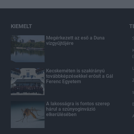
KIEMELT
T
Megérkezett az eső a Duna
vízgyűjtőjére
Kecskeméten is szakirányú
továbbképzésekkel erősít a Gál
Ferenc Egyetem
A lakosságra is fontos szerep
hárul a szúnyoginvázió
elkerülésében