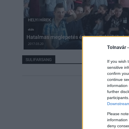
HELYI HÍREK
diák
Hatalmas meglepetés érte a gyönki diákoka
2017.03.20
Tolnavár 
SULIFARSANG
If you wish 
sensitive in
confirm you
continue se
information 
further disc
participants
Downstream 
Please note
information 
deny consent