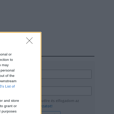
HÍRLEVÉL
sonal or
ection to
ou may
Név
 personal
out of the
 downstream
E-mail cím
B’s List of
Feliratkozom a hírlevélre és elfogadom az
er and store
adatvédelmi szabályzatot!
to grant or
ed purposes