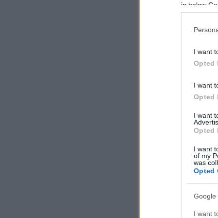
in below Go
Persona
I want t
Opted 
I want t
Opted 
I want 
Advertis
Opted 
I want t
of my P
was col
Opted 
Google 
I want t