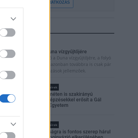
FELIRATKOZÁS
LEGFRISSEBB
rszágos hírek
egérkezett az eső a Duna vízgyűjtőjére
egérkezett a rég várt eső a Duna vízgyűjtőjére, a folyó
agyarországi szakaszán azonban továbbra is csak pár
entiméteres vízszintváltozások jellemzőek.
Országos hírek
Kecskeméten is szakirányú
továbbképzésekkel erősít a Gál
Ferenc Egyetem
Országos hírek
A lakosságra is fontos szerep hárul
a szúnyoginvázió elkerülésében