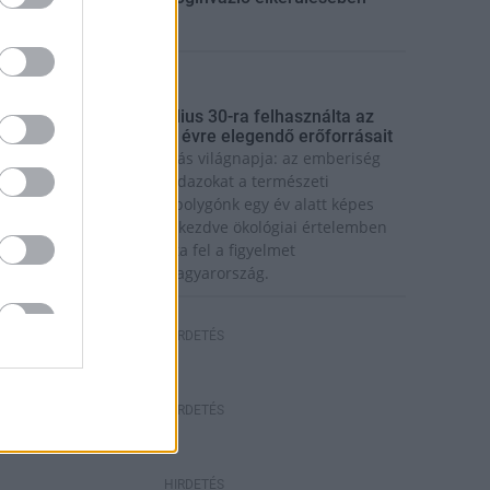
rszágos hírek
úlfogyasztás napja - július 30-ra felhasználta az
mberiség a Föld egész évre elegendő erőforrásait
a van idén a túlfogyasztás világnapja: az emberiség
ddigre használta fel mindazokat a természeti
rőforrásokat, amelyeket bolygónk egy év alatt képes
egújítani. Ettől a naptól kezdve ökológiai értelemben
ár „hitelből élünk” – hívta fel a figyelmet
özleményében a WWF Magyarország.
HIRDETÉS
HIRDETÉS
HIRDETÉS