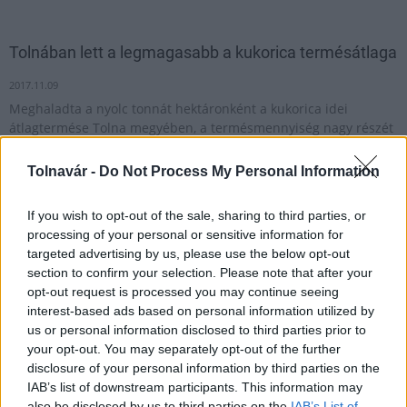
Tolnában lett a legmagasabb a kukorica termésátlaga
2017.11.09
Meghaladta a nyolc tonnát hektáronként a kukorica idei
átlagtermése Tolna megyében, a termésmennyiség nagy részét
a hazai bioetanolgyárak dolgozzák fel.
Tolnavár -
Do Not Process My Personal Information
1
If you wish to opt-out of the sale, sharing to third parties, or
processing of your personal or sensitive information for
targeted advertising by us, please use the below opt-out
section to confirm your selection. Please note that after your
HÍRLEVÉL
opt-out request is processed you may continue seeing
interest-based ads based on personal information utilized by
us or personal information disclosed to third parties prior to
Név
your opt-out. You may separately opt-out of the further
disclosure of your personal information by third parties on the
IAB’s list of downstream participants. This information may
E-mail cím
also be disclosed by us to third parties on the
IAB’s List of