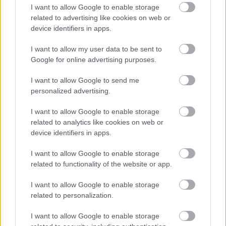
I want to allow Google to enable storage
related to advertising like cookies on web or
Országos hírek
device identifiers in apps.
A lakosságra is fontos szerep hárul a
szúnyoginvázió elkerülésében
I want to allow my user data to be sent to
Google for online advertising purposes.
I want to allow Google to send me
Országos hírek
personalized advertising.
TÚLFOGYASZTÁS NAPJA - JÚLIUS 30-RA
FELHASZNÁLTA AZ EMBERISÉG A FÖLD EGÉSZ
I want to allow Google to enable storage
ÉVRE ELEGENDŐ ERŐFORRÁSAIT
related to analytics like cookies on web or
device identifiers in apps.
HIRDETÉS
I want to allow Google to enable storage
related to functionality of the website or app.
HIRDETÉS
I want to allow Google to enable storage
related to personalization.
HIRDETÉS
I want to allow Google to enable storage