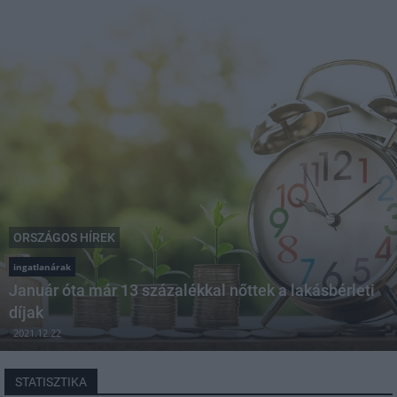
ORSZÁGOS HÍREK
ingatlanárak
Január óta már 13 százalékkal nőttek a lakásbérleti
díjak
2021.12.22
STATISZTIKA