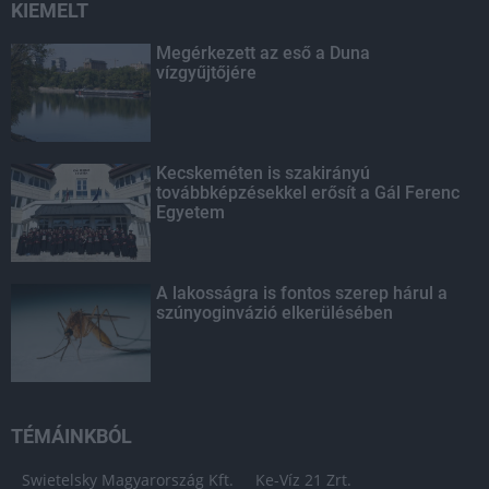
KIEMELT
Megérkezett az eső a Duna
vízgyűjtőjére
Kecskeméten is szakirányú
továbbképzésekkel erősít a Gál Ferenc
Egyetem
A lakosságra is fontos szerep hárul a
szúnyoginvázió elkerülésében
TÉMÁINKBÓL
Swietelsky Magyarország Kft.
Ke-Víz 21 Zrt.