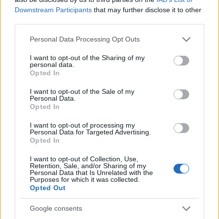
Downstream Participants
that may further disclose it to other
third parties.
Feliratkozom a hírlevélre és elfogadom az
adatvédelmi
szabályzatot!
Please note that this website/app uses one or more Google
Personal Data Processing Opt Outs
services and may gather and store information including but
FELIRATKOZÁS
not limited to your visit or usage behaviour. You may click to
I want to opt-out of the Sharing of my
personal data.
grant or deny consent to Google and its third-party tags to
Opted In
use your data for below specified purposes in below Google
consent section.
I want to opt-out of the Sale of my
LEGFRISSEBB
Personal Data.
Opted In
Országos hírek
I want to opt-out of processing my
Megérkezett az eső a Duna vízgyűjtőjére
Personal Data for Targeted Advertising.
Opted In
I want to opt-out of Collection, Use,
Retention, Sale, and/or Sharing of my
Personal Data that Is Unrelated with the
Purposes for which it was collected.
Országos hírek
Opted Out
KECSKEMÉTEN IS SZAKIRÁNYÚ
TOVÁBBKÉPZÉSEKKEL ERŐSÍT A GÁL FERENC
Google consents
EGYETEM