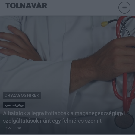
ORSZÁGOS HÍREK
egészségügy
A fiatalok a legnyitottabbak a magánegészségügyi
szolgáltatások iránt egy felmérés szerint
2022.12.30