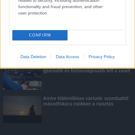
related to security, including authentication
functionality and fraud prevention, and other
user protection.
LEGOLVASOTTABB
Indul a diákok pénzügyi ismereteit
CONFIRM
erősítő Pénz7 programsorozat
Data Deletion
Data Access
Privacy Policy
Budapest-Pécs, Budapest-Szolnok:
gyorsabb és biztonságosabb lett a vasút
Amire többmillióan vártunk: szombattól
másodfokúra csökken a riasztás