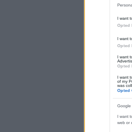
Persona
I want t
Opted 
I want t
Opted 
I want 
Advertis
Opted 
I want t
of my P
was col
Opted 
Google 
I want t
web or d