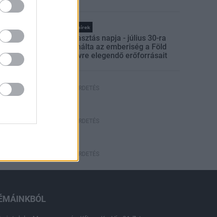
Országos hírek
Túlfogyasztás napja - július 30-ra
felhasználta az emberiség a Föld
egész évre elegendő erőforrásait
HIRDETÉS
HIRDETÉS
HIRDETÉS
ÉMÁINKBÓL