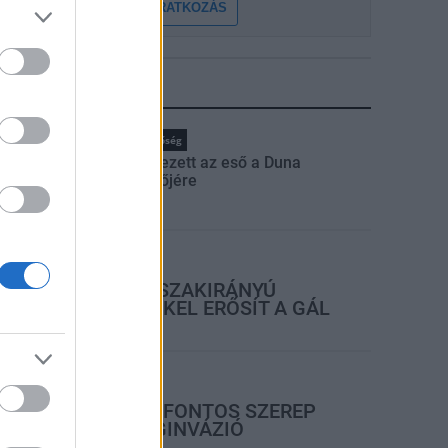
FELIRATKOZÁS
LEGFRISSEBB
rszágos hírek
Duna
hőség
Megérkezett az eső a Duna
vízgyűjtőjére
rszágos hírek
KECSKEMÉTEN IS SZAKIRÁNYÚ
TOVÁBBKÉPZÉSEKKEL ERŐSÍT A GÁL
FERENC EGYETEM
rszágos hírek
A LAKOSSÁGRA IS FONTOS SZEREP
HÁRUL A SZÚNYOGINVÁZIÓ
ELKERÜLÉSÉBEN