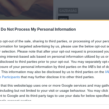
GAZDASÁG
NMHH
tő az szja-bevallási
Megtiltja az NMHH az sms
-
Do Not Process My Personal Information
jelenlegi formáját
2018.06.06
to opt-out of the sale, sharing to third parties, or processing of your per
formation for targeted advertising by us, please use the below opt-out s
r selection. Please note that after your opt-out request is processed y
eing interest-based ads based on personal information utilized by us or
disclosed to third parties prior to your opt-out. You may separately opt-
losure of your personal information by third parties on the IAB’s list of
. This information may also be disclosed by us to third parties on the
IA
Participants
that may further disclose it to other third parties.
 that this website/app uses one or more Google services and may gath
including but not limited to your visit or usage behaviour. You may click 
 to Google and its third-party tags to use your data for below specifi
ogle consent section.