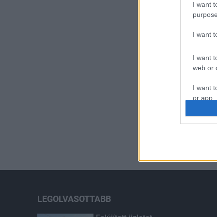
I want t
purpose
I want 
I want t
web or d
I want t
or app.
I want t
I want t
authenti
LEGOLVASOTTABB