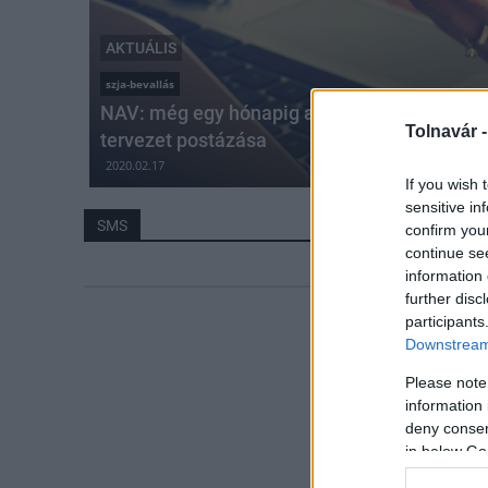
AKTUÁLIS
szja-bevallás
NAV: még egy hónapig akár SMS-ben is kérhe
Tolnavár 
tervezet postázása
2020.02.17
If you wish 
sensitive in
SMS
confirm you
continue se
information 
further disc
participants
Downstream 
Please note
information 
deny consent
in below Go