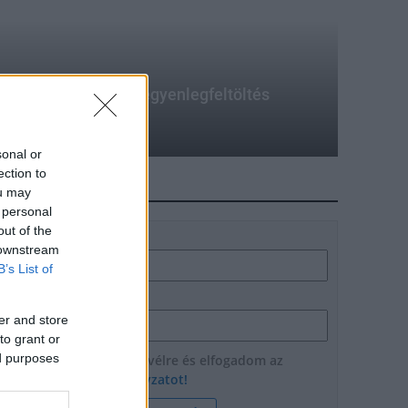
-üzenettel történő egyenlegfeltöltés
sonal or
ection to
HÍRLEVÉL
ou may
 personal
out of the
Név
 downstream
B’s List of
E-mail cím
er and store
to grant or
ed purposes
Feliratkozom a hírlevélre és elfogadom az
adatvédelmi szabályzatot!