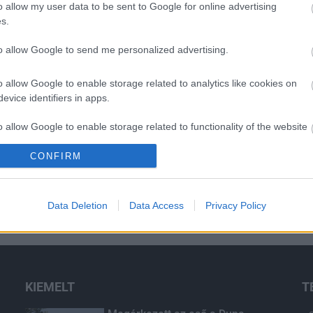
o allow my user data to be sent to Google for online advertising
s.
to allow Google to send me personalized advertising.
o allow Google to enable storage related to analytics like cookies on
evice identifiers in apps.
o allow Google to enable storage related to functionality of the website
CONFIRM
o allow Google to enable storage related to personalization.
o allow Google to enable storage related to security, including
Data Deletion
Data Access
Privacy Policy
cation functionality and fraud prevention, and other user protection.
KIEMELT
T