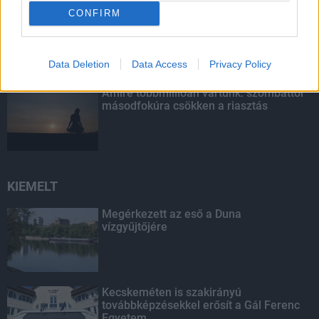
CONFIRM
Budapest-Pécs, Budapest-Szolnok:
gyorsabb és biztonságosabb lett a vasút
Data Deletion
Data Access
Privacy Policy
Amire többmillióan vártunk: szombattól
másodfokúra csökken a riasztás
KIEMELT
Megérkezett az eső a Duna
vízgyűjtőjére
Kecskeméten is szakirányú
továbbképzésekkel erősít a Gál Ferenc
Egyetem