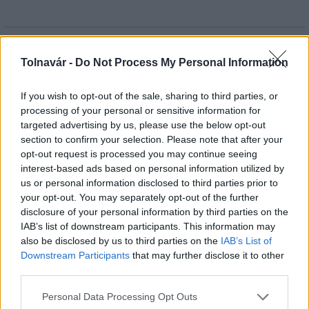
HÍRLEVÉL
Tolnavár -
Do Not Process My Personal Information
Név
If you wish to opt-out of the sale, sharing to third parties, or
processing of your personal or sensitive information for
targeted advertising by us, please use the below opt-out
E-mail cím
section to confirm your selection. Please note that after your
opt-out request is processed you may continue seeing
interest-based ads based on personal information utilized by
Feliratkozom a hírlevélre és elfogadom az
adatvédelmi
us or personal information disclosed to third parties prior to
szabályzatot!
your opt-out. You may separately opt-out of the further
disclosure of your personal information by third parties on the
FELIRATKOZÁS
IAB’s list of downstream participants. This information may
also be disclosed by us to third parties on the
IAB’s List of
Downstream Participants
that may further disclose it to other
third parties.
LEGFRISSEBB
Please note that this website/app uses one or more Google
Personal Data Processing Opt Outs
services and may gather and store information including but