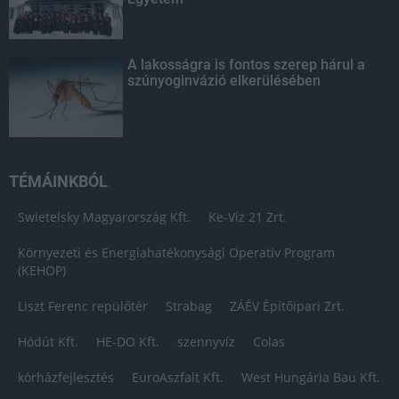
A lakosságra is fontos szerep hárul a
szúnyoginvázió elkerülésében
TÉMÁINKBÓL
Swietelsky Magyarország Kft.
Ke-Víz 21 Zrt.
Környezeti és Energiahatékonysági Operatív Program
(KEHOP)
Liszt Ferenc repülőtér
Strabag
ZÁÉV Építőipari Zrt.
Hódút Kft.
HE-DO Kft.
szennyvíz
Colas
kórházfejlesztés
EuroAszfalt Kft.
West Hungária Bau Kft.