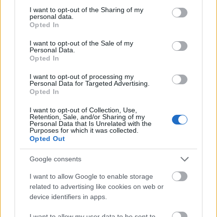
Országos hírek
not limited to your visit or usage behaviour. You may click to
I want to opt-out of the Sharing of my
MEGÉRKEZETT AZ ESŐ A DUNA
personal data.
grant or deny consent to Google and its third-party tags to
VÍZGYŰJTŐJÉRE
Opted In
use your data for below specified purposes in below Google
consent section.
I want to opt-out of the Sale of my
Personal Data.
Országos hírek
Opted In
KECSKEMÉTEN IS SZAKIRÁNYÚ
TOVÁBBKÉPZÉSEKKEL ERŐSÍT A GÁL FERENC
I want to opt-out of processing my
EGYETEM
Personal Data for Targeted Advertising.
Opted In
I want to opt-out of Collection, Use,
Országos hírek
Retention, Sale, and/or Sharing of my
Personal Data that Is Unrelated with the
A lakosságra is fontos szerep hárul a szúnyoginvázió
Purposes for which it was collected.
elkerülésében
Opted Out
Folytatódik a szúnyogírtás szerte az országban. Az ázsiai
tigrisszúnyog a vízhiány ellenére is talál szaporodási helyet a
Google consents
vödrökben, gyermekjátékokban.
I want to allow Google to enable storage
related to advertising like cookies on web or
Országos hírek
WWF
vízgazdálkodás
device identifiers in apps.
Túlfogyasztás napja - július 30-ra
felhasználta az emberiség a Föld egész
I want to allow my user data to be sent to