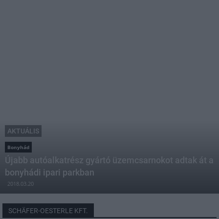
AKTUÁLIS
Bonyhád
Újabb autóalkatrész gyártó üzemcsarnokot adtak át a
bonyhádi ipari parkban
2018.03.20
SCHÄFER-OESTERLE KFT.