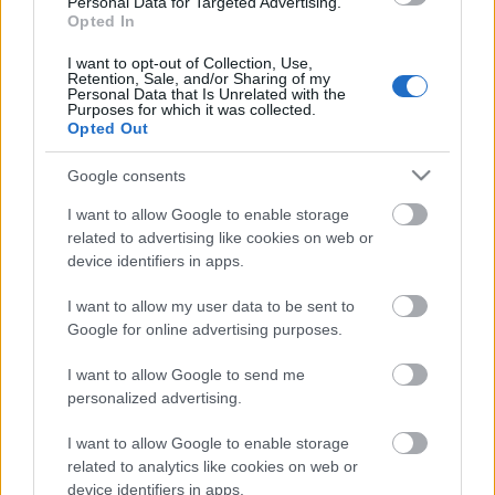
Personal Data for Targeted Advertising.
Országos hírek
Opted In
Túlfogyasztás napja - július 30-ra
felhasználta az emberiség a Föld egész
I want to opt-out of Collection, Use,
évre elegendő erőforrásait
Retention, Sale, and/or Sharing of my
Personal Data that Is Unrelated with the
Purposes for which it was collected.
Opted Out
HIRDETÉS
Google consents
I want to allow Google to enable storage
HIRDETÉS
related to advertising like cookies on web or
device identifiers in apps.
HIRDETÉS
I want to allow my user data to be sent to
Google for online advertising purposes.
I want to allow Google to send me
personalized advertising.
LEGOLVASOTTABB
I want to allow Google to enable storage
Indul a diákok pénzügyi ismereteit
related to analytics like cookies on web or
erősítő Pénz7 programsorozat
device identifiers in apps.