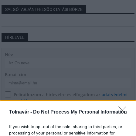
SALGÓTARJÁNI FELSŐOKTATÁSI BÖRZE
HÍRLEVÉL
Név
E-mail cím
Feliratkozom a hírlevélre és elfogadom az
adatvédelmi
szabályzatot!
Tolnavár -
Do Not Process My Personal Information
FELIRATKOZÁS
If you wish to opt-out of the sale, sharing to third parties, or
processing of your personal or sensitive information for