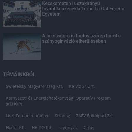
Kecskeméten is szakirányú
továbbképzésekkel erősít a Gál Ferenc
Egyetem
A lakosságra is fontos szerep hárul a
szúnyoginvázió elkerülésében
TÉMÁINKBÓL
Swietelsky Magyarország Kft.
Ke-Víz 21 Zrt.
Környezeti és Energiahatékonysági Operatív Program
(KEHOP)
Liszt Ferenc repülőtér
Strabag
ZÁÉV Építőipari Zrt.
Hódút Kft.
HE-DO Kft.
szennyvíz
Colas