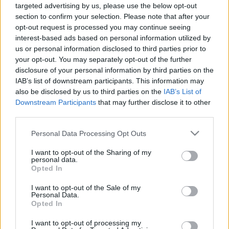
LEGFRISSEBB
targeted advertising by us, please use the below opt-out
section to confirm your selection. Please note that after your
opt-out request is processed you may continue seeing
interest-based ads based on personal information utilized by
Országos hírek
us or personal information disclosed to third parties prior to
MEGÉRKEZETT AZ ESŐ A DUNA VÍZGYŰJTŐJÉRE
your opt-out. You may separately opt-out of the further
disclosure of your personal information by third parties on the
IAB’s list of downstream participants. This information may
Országos hírek
also be disclosed by us to third parties on the
IAB’s List of
Kecskeméten is szakirányú továbbképzésekkel erősít a Gál
Downstream Participants
that may further disclose it to other
Ferenc Egyetem
third parties.
Kiemelt fontosságú a Gál Ferenc Egyetem számára a jövőbe
mutató szakmai felkészültség átadása, a folyamatos szakmai
Please note that this website/app uses one or more Google
Personal Data Processing Opt Outs
fejlődés támogatása.
services and may gather and store information including but
not limited to your visit or usage behaviour. You may click to
I want to opt-out of the Sharing of my
personal data.
grant or deny consent to Google and its third-party tags to
Opted In
Országos hírek
szúnyogirtás
szúnyog
use your data for below specified purposes in below Google
A lakosságra is fontos szerep hárul a
consent section.
I want to opt-out of the Sale of my
szúnyoginvázió elkerülésében
Personal Data.
Opted In
I want to opt-out of processing my