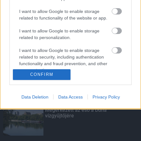
I want to allow Google to enable storage
related to functionality of the website or app.
Budapest-Pécs, Budapest-Szolnok:
gyorsabb és biztonságosabb lett a vasút
I want to allow Google to enable storage
related to personalization.
I want to allow Google to enable storage
Amire többmillióan vártunk: szombattól
related to security, including authentication
másodfokúra csökken a riasztás
functionality and fraud prevention, and other
user protection.
CONFIRM
Data Deletion
Data Access
Privacy Policy
KIEMELT
Megérkezett az eső a Duna
vízgyűjtőjére