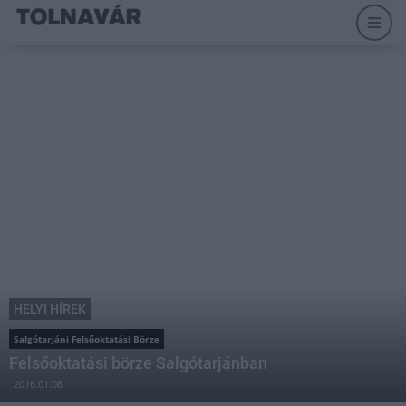
HELYI HÍREK
Salgótarjáni Felsőoktatási Börze
Felsőoktatási börze Salgótarjánban
2016.01.08