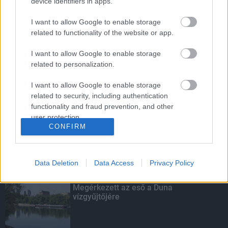
device identifiers in apps.
I want to allow Google to enable storage
related to functionality of the website or app.
Budapest-Pécs, Budapest-Szolnok:
gyorsabb és biztonságosabb lett a vasút
I want to allow Google to enable storage
related to personalization.
I want to allow Google to enable storage
related to security, including authentication
Több mint 40 helyszínen dolgozik
functionality and fraud prevention, and other
fennakadás nélkül a Híd-csoport
user protection.
CONFIRM
Data Deletion
Data Access
Privacy Policy
KIEMELT
Megérkezett az eső a Duna
vízgyűjtőjére