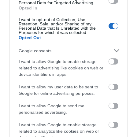
Personal Data for Targeted Advertising.
Országos hírek
WWF
vízgazdálkodás
Opted In
Túlfogyasztás napja - július 30-ra
felhasználta az emberiség a Föld egész
I want to opt-out of Collection, Use,
Retention, Sale, and/or Sharing of my
évre elegendő erőforrásait
Personal Data that Is Unrelated with the
Purposes for which it was collected.
Opted Out
HIRDETÉS
Google consents
I want to allow Google to enable storage
related to advertising like cookies on web or
HIRDETÉS
device identifiers in apps.
I want to allow my user data to be sent to
HIRDETÉS
Google for online advertising purposes.
I want to allow Google to send me
personalized advertising.
LEGOLVASOTTABB
I want to allow Google to enable storage
Indul a diákok pénzügyi ismereteit
related to analytics like cookies on web or
erősítő Pénz7 programsorozat