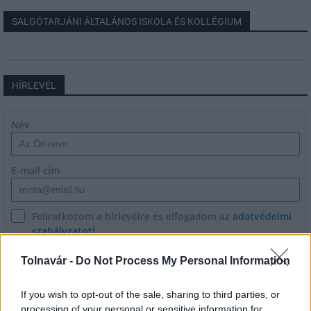
SALGÓTARJÁNI ÁLTALÁNOS ISKOLA ÉS KOLLÉGIUM
HÍRLEVÉL
Név
E-mail cím
Feliratkozom a hírlevélre és elfogadom az
adatvédelmi
szabályzatot!
FELIRATKOZÁS
Tolnavár -
Do Not Process My Personal Information
If you wish to opt-out of the sale, sharing to third parties, or
processing of your personal or sensitive information for