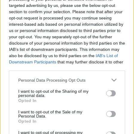
LEGFRISSEBB
targeted advertising by us, please use the below opt-out
section to confirm your selection. Please note that after your
opt-out request is processed you may continue seeing
Országos hírek
Duna
hőség
interest-based ads based on personal information utilized by
Megérkezett az eső a Duna
us or personal information disclosed to third parties prior to
vízgyűjtőjére
your opt-out. You may separately opt-out of the further
disclosure of your personal information by third parties on the
IAB’s list of downstream participants. This information may
also be disclosed by us to third parties on the
IAB’s List of
Országos hírek
Downstream Participants
that may further disclose it to other
KECSKEMÉTEN IS SZAKIRÁNYÚ
third parties.
TOVÁBBKÉPZÉSEKKEL ERŐSÍT A GÁL FERENC
EGYETEM
Please note that this website/app uses one or more Google
Personal Data Processing Opt Outs
services and may gather and store information including but
not limited to your visit or usage behaviour. You may click to
I want to opt-out of the Sharing of my
personal data.
grant or deny consent to Google and its third-party tags to
Országos hírek
szúnyogirtás
szúnyog
Opted In
use your data for below specified purposes in below Google
A lakosságra is fontos szerep hárul a
szúnyoginvázió elkerülésében
consent section.
I want to opt-out of the Sale of my
Personal Data.
Opted In
I want to opt-out of processing my