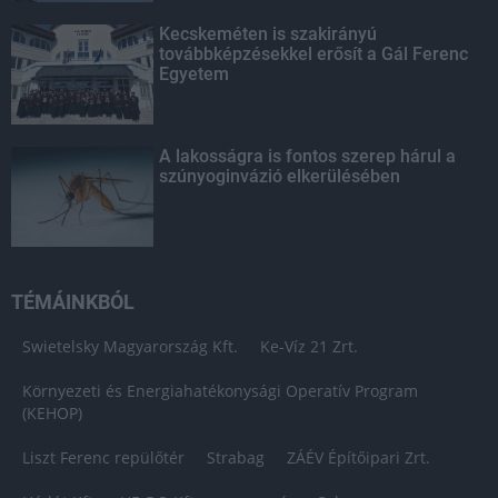
Kecskeméten is szakirányú
továbbképzésekkel erősít a Gál Ferenc
Egyetem
A lakosságra is fontos szerep hárul a
szúnyoginvázió elkerülésében
TÉMÁINKBÓL
Swietelsky Magyarország Kft.
Ke-Víz 21 Zrt.
Környezeti és Energiahatékonysági Operatív Program
(KEHOP)
Liszt Ferenc repülőtér
Strabag
ZÁÉV Építőipari Zrt.