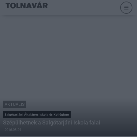
AKTUÁLIS
Salgótarjáni Általános Iskola és Kollégium
Szépülhetnek a Salgótarjáni Iskola falai
2016.05.24