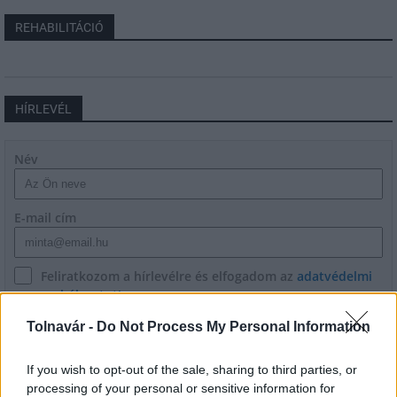
REHABILITÁCIÓ
HÍRLEVÉL
Név
E-mail cím
Feliratkozom a hírlevélre és elfogadom az
adatvédelmi
szabályzatot!
Tolnavár -
Do Not Process My Personal Information
FELIRATKOZÁS
If you wish to opt-out of the sale, sharing to third parties, or
processing of your personal or sensitive information for