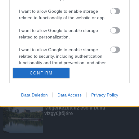
I want to allow Google to enable storage
related to functionality of the website or app.
Budapest-Pécs, Budapest-Szolnok:
gyorsabb és biztonságosabb lett a vasút
I want to allow Google to enable storage
related to personalization.
I want to allow Google to enable storage
Több mint 40 helyszínen dolgozik
related to security, including authentication
fennakadás nélkül a Híd-csoport
functionality and fraud prevention, and other
user protection.
CONFIRM
KIEMELT
Data Deletion
Data Access
Privacy Policy
Megérkezett az eső a Duna
vízgyűjtőjére