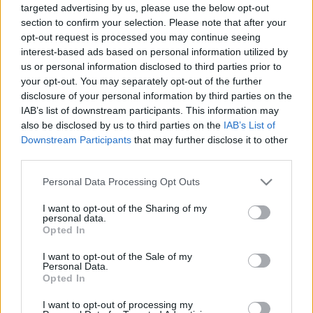
LEGFRISSEBB
targeted advertising by us, please use the below opt-out
section to confirm your selection. Please note that after your
opt-out request is processed you may continue seeing
Országos hírek
interest-based ads based on personal information utilized by
MEGÉRKEZETT AZ ESŐ A DUNA
us or personal information disclosed to third parties prior to
VÍZGYŰJTŐJÉRE
your opt-out. You may separately opt-out of the further
disclosure of your personal information by third parties on the
IAB’s list of downstream participants. This information may
Országos hírek
oktatás
továbbképzés
also be disclosed by us to third parties on the
IAB’s List of
Kecskeméten is szakirányú
Downstream Participants
that may further disclose it to other
továbbképzésekkel erősít a Gál Ferenc
third parties.
Egyetem
Please note that this website/app uses one or more Google
Personal Data Processing Opt Outs
services and may gather and store information including but
not limited to your visit or usage behaviour. You may click to
I want to opt-out of the Sharing of my
Országos hírek
personal data.
szúnyogirtás
szúnyog
grant or deny consent to Google and its third-party tags to
Opted In
A lakosságra is fontos szerep hárul a
use your data for below specified purposes in below Google
szúnyoginvázió elkerülésében
consent section.
I want to opt-out of the Sale of my
Personal Data.
Opted In
I want to opt-out of processing my