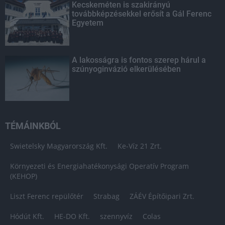
Kecskeméten is szakirányú
továbbképzésekkel erősít a Gál Ferenc
Egyetem
A lakosságra is fontos szerep hárul a
szúnyoginvázió elkerülésében
TÉMÁINKBÓL
Swietelsky Magyarország Kft.
Ke-Víz 21 Zrt.
Környezeti és Energiahatékonysági Operatív Program
(KEHOP)
Liszt Ferenc repülőtér
Strabag
ZÁÉV Építőipari Zrt.
Hódút Kft.
HE-DO Kft.
szennyvíz
Colas