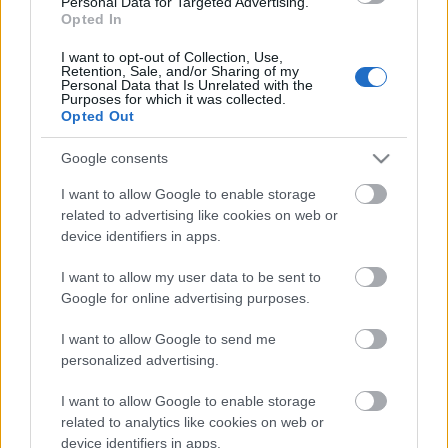
Personal Data for Targeted Advertising.
Országos hírek
Opted In
TÚLFOGYASZTÁS NAPJA - JÚLIUS 30-RA
I want to opt-out of Collection, Use,
FELHASZNÁLTA AZ EMBERISÉG A FÖLD EGÉSZ
Retention, Sale, and/or Sharing of my
ÉVRE ELEGENDŐ ERŐFORRÁSAIT
Personal Data that Is Unrelated with the
Purposes for which it was collected.
Opted Out
HIRDETÉS
Google consents
I want to allow Google to enable storage
HIRDETÉS
related to advertising like cookies on web or
device identifiers in apps.
HIRDETÉS
I want to allow my user data to be sent to
Google for online advertising purposes.
I want to allow Google to send me
personalized advertising.
LEGOLVASOTTABB
I want to allow Google to enable storage
Indul a diákok pénzügyi ismereteit
related to analytics like cookies on web or
erősítő Pénz7 programsorozat
device identifiers in apps.