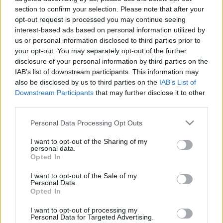
LEGFRISSEBB
section to confirm your selection. Please note that after your
opt-out request is processed you may continue seeing
Országos hírek
interest-based ads based on personal information utilized by
MEGÉRKEZETT AZ ESŐ A DUNA
us or personal information disclosed to third parties prior to
VÍZGYŰJTŐJÉRE
your opt-out. You may separately opt-out of the further
disclosure of your personal information by third parties on the
IAB’s list of downstream participants. This information may
also be disclosed by us to third parties on the
IAB’s List of
Országos hírek
oktatás
továbbképzés
Downstream Participants
that may further disclose it to other
Kecskeméten is szakirányú
third parties.
továbbképzésekkel erősít a Gál Ferenc
Egyetem
Please note that this website/app uses one or more Google
Personal Data Processing Opt Outs
services and may gather and store information including but
not limited to your visit or usage behaviour. You may click to
I want to opt-out of the Sharing of my
personal data.
Országos hírek
grant or deny consent to Google and its third-party tags to
Opted In
A LAKOSSÁGRA IS FONTOS SZEREP HÁRUL A
use your data for below specified purposes in below Google
SZÚNYOGINVÁZIÓ ELKERÜLÉSÉBEN
consent section.
I want to opt-out of the Sale of my
Personal Data.
Opted In
I want to opt-out of processing my
Országos hírek
Personal Data for Targeted Advertising.