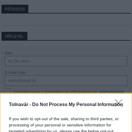
PÓTKOCSI
HÍRLEVÉL
Név
E-mail cím
Feliratkozom a hírlevélre és elfogadom az
adatvédelmi
szabályzatot!
Tolnavár -
Do Not Process My Personal Information
FELIRATKOZÁS
If you wish to opt-out of the sale, sharing to third parties, or
processing of your personal or sensitive information for
targeted advertising by us, please use the below opt-out