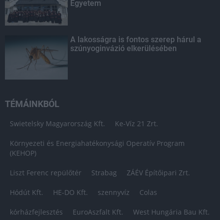
Egyetem
A lakosságra is fontos szerep hárul a
szúnyoginvázió elkerülésében
TÉMÁINKBÓL
Swietelsky Magyarország Kft.
Ke-Víz 21 Zrt.
Környezeti és Energiahatékonysági Operatív Program
(KEHOP)
Liszt Ferenc repülőtér
Strabag
ZÁÉV Építőipari Zrt.
Hódút Kft.
HE-DO Kft.
szennyvíz
Colas
kórházfejlesztés
EuroAszfalt Kft.
West Hungária Bau Kft.