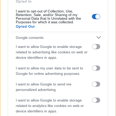
TÚLFOGYASZTÁS NAPJA - JÚLIUS 30-RA
Opted In
FELHASZNÁLTA AZ EMBERISÉG A FÖLD EGÉSZ
ÉVRE ELEGENDŐ ERŐFORRÁSAIT
I want to opt-out of Collection, Use,
Retention, Sale, and/or Sharing of my
Personal Data that Is Unrelated with the
Purposes for which it was collected.
HIRDETÉS
Opted Out
Google consents
HIRDETÉS
I want to allow Google to enable storage
related to advertising like cookies on web or
device identifiers in apps.
HIRDETÉS
I want to allow my user data to be sent to
Google for online advertising purposes.
LEGOLVASOTTABB
I want to allow Google to send me
personalized advertising.
Energiatakarékosság: estétől
a paksi második blokk 3-as turbinája is
I want to allow Google to enable storage
termelni fog
related to analytics like cookies on web or
device identifiers in apps.