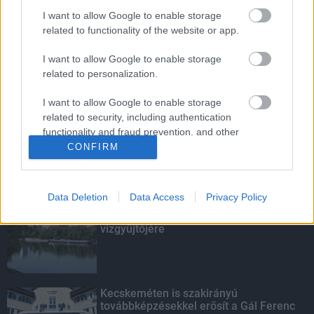
I want to allow Google to enable storage
Nem az üres, hanem az okosan működő
related to functionality of the website or app.
épület energiatakarékos
I want to allow Google to enable storage
related to personalization.
Energiaválság: az éjszakai fordulat
I want to allow Google to enable storage
bizakodásra ad okot
related to security, including authentication
functionality and fraud prevention, and other
user protection.
CONFIRM
KIEMELT
Data Deletion
Data Access
Privacy Policy
Megérkezett az eső a Duna
vízgyűjtőjére
Kecskeméten is szakirányú
továbbképzésekkel erősít a Gál Ferenc