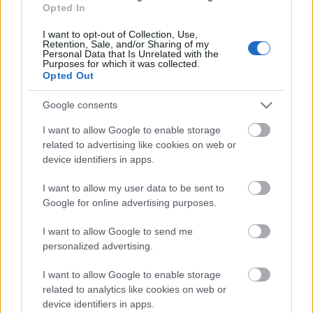
Opted In
Helyi hírek
BEINDULT AZ ŐSZIBARACKSZEZON,
I want to opt-out of Collection, Use,
SZEPTEMBERIG ÉLVEZHETJÜK
Retention, Sale, and/or Sharing of my
Personal Data that Is Unrelated with the
Purposes for which it was collected.
Opted Out
HIRDETÉS
Google consents
HIRDETÉS
I want to allow Google to enable storage
related to advertising like cookies on web or
device identifiers in apps.
HIRDETÉS
I want to allow my user data to be sent to
Google for online advertising purposes.
I want to allow Google to send me
LEGOLVASOTTABB
personalized advertising.
A hőségben is védik a növényzetet
I want to allow Google to enable storage
Pakson
related to analytics like cookies on web or
device identifiers in apps.