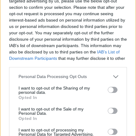
targeted advertising by us, please use the below opt-out
LEGFRISSEBB
section to confirm your selection. Please note that after your
opt-out request is processed you may continue seeing
interest-based ads based on personal information utilized by
Országos hírek
us or personal information disclosed to third parties prior to
KECSKEMÉTEN IS SZAKIRÁNYÚ
your opt-out. You may separately opt-out of the further
TOVÁBBKÉPZÉSEKKEL ERŐSÍT A GÁL FERENC
disclosure of your personal information by third parties on the
EGYETEM
IAB’s list of downstream participants. This information may
also be disclosed by us to third parties on the
IAB’s List of
Downstream Participants
that may further disclose it to other
Országos hírek
third parties.
A lakosságra is fontos szerep hárul a
szúnyoginvázió elkerülésében
Please note that this website/app uses one or more Google
Personal Data Processing Opt Outs
services and may gather and store information including but
not limited to your visit or usage behaviour. You may click to
I want to opt-out of the Sharing of my
personal data.
grant or deny consent to Google and its third-party tags to
Országos hírek
Opted In
use your data for below specified purposes in below Google
TÚLFOGYASZTÁS NAPJA - JÚLIUS 30-RA
consent section.
I want to opt-out of the Sale of my
FELHASZNÁLTA AZ EMBERISÉG A FÖLD EGÉSZ
Personal Data.
ÉVRE ELEGENDŐ ERŐFORRÁSAIT
Opted In
I want to opt-out of processing my
Personal Data for Targeted Advertising.