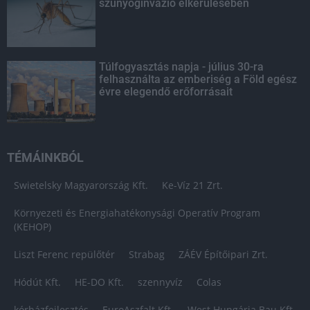
szúnyoginvázió elkerülésében
Túlfogyasztás napja - július 30-ra
felhasználta az emberiség a Föld egész
évre elegendő erőforrásait
TÉMÁINKBÓL
Swietelsky Magyarország Kft.
Ke-Víz 21 Zrt.
Környezeti és Energiahatékonysági Operatív Program
(KEHOP)
Liszt Ferenc repülőtér
Strabag
ZÁÉV Építőipari Zrt.
Hódút Kft.
HE-DO Kft.
szennyvíz
Colas
kórházfejlesztés
EuroAszfalt Kft.
West Hungária Bau Kft.