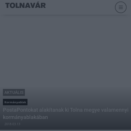
AKTUÁLIS
Kormányablak
PostaPontokat alakítanak ki Tolna megye valamennyi
kormányablakában
2018.03.13