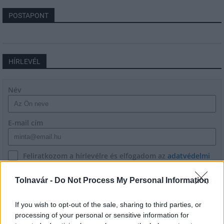
POSTAPONT
HÍRLEVÉL
Név
E-mail cím
Feliratkozom a hírlevélre és elfogadom az
adatvédelmi
szabályzatot!
Tolnavár -
Do Not Process My Personal Information
FELIRATKOZÁS
If you wish to opt-out of the sale, sharing to third parties, or
processing of your personal or sensitive information for