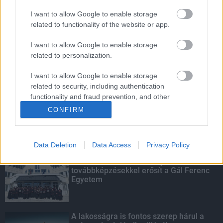
I want to allow Google to enable storage
Amire többmillióan vártunk: szombattól
related to functionality of the website or app.
másodfokúra csökken a riasztás
I want to allow Google to enable storage
related to personalization.
I want to allow Google to enable storage
Parfümöt és élelmiszert rejtett a
táskájába két lány Szekszárdon
related to security, including authentication
functionality and fraud prevention, and other
user protection.
CONFIRM
KIEMELT
Data Deletion
Data Access
Privacy Policy
Kecskeméten is szakirányú
továbbképzésekkel erősít a Gál Ferenc
Egyetem
A lakosságra is fontos szerep hárul a