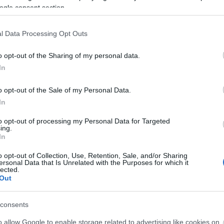
ogle consent section.
l Data Processing Opt Outs
o opt-out of the Sharing of my personal data.
In
O
o opt-out of the Sale of my Personal Data.
In
to opt-out of processing my Personal Data for Targeted
ing.
In
o opt-out of Collection, Use, Retention, Sale, and/or Sharing
ersonal Data that Is Unrelated with the Purposes for which it
lected.
Out
O
T
consents
e
o allow Google to enable storage related to advertising like cookies on
M