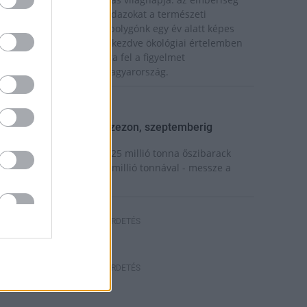
ddigre használta fel mindazokat a természeti
rőforrásokat, amelyeket bolygónk egy év alatt képes
egújítani. Ettől a naptól kezdve ökológiai értelemben
ár „hitelből élünk” – hívta fel a figyelmet
özleményében a WWF Magyarország.
elyi hírek
eindult az őszibarackszezon, szeptemberig
lvezhetjük
 világon évente mintegy 25 millió tonna őszibarack
erem, Kína - csaknem 17 millió tonnával - messze a
egnagyobb termelő.
HIRDETÉS
HIRDETÉS