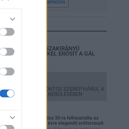
FELIRATKOZÁS
LEGFRISSEBB
rszágos hírek
KECSKEMÉTEN IS SZAKIRÁNYÚ
TOVÁBBKÉPZÉSEKKEL ERŐSÍT A GÁL
FERENC EGYETEM
Országos hírek
A LAKOSSÁGRA IS FONTOS SZEREP HÁRUL A
SZÚNYOGINVÁZIÓ ELKERÜLÉSÉBEN
rszágos hírek
úlfogyasztás napja - július 30-ra felhasználta az
mberiség a Föld egész évre elegendő erőforrásait
a van idén a túlfogyasztás világnapja: az emberiség