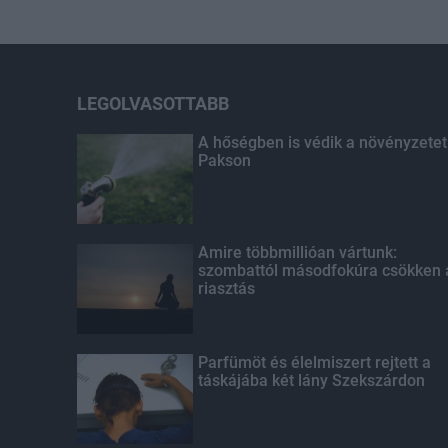
LEGOLVASOTTABB
A hőségben is védik a növényzetet
Pakson
Amire többmillióan vártunk:
szombattól másodfokúra csökken 
riasztás
Parfümöt és élelmiszert rejtett a
táskájába két lány Szekszárdon