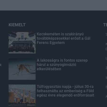
KIEMELT
T
Kecskeméten is szakirányú
továbbképzésekkel erősít a Gál
Ferenc Egyetem
A lakosságra is fontos szerep
a
hárul a szúnyoginvázió
elkerülésében
Túlfogyasztás napja - július 30-ra
felhasználta az emberiség a Föld
egész évre elegendő erőforrásait