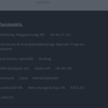
HIRDETÉS
ÉMÁINKBÓL
Swietelsky Magyarország Kft.
Ke-Víz 21 Zrt.
Környezeti és Energiahatékonysági Operatív Program
(KEHOP)
Liszt Ferenc repülőtér
Strabag
ZÁÉV Építőipari Zrt.
Hódút Kft.
HE-DO Kft.
szennyvíz
Colas
kórházfejlesztés
EuroAszfalt Kft.
West Hungária Bau Kft.
KÉSZ Zrt.
A-Híd Zrt.