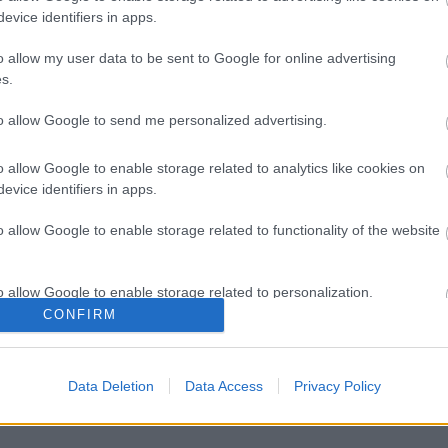
evice identifiers in apps.
e
e
o allow my user data to be sent to Google for online advertising
m
s.
m
k
to allow Google to send me personalized advertising.
H
o allow Google to enable storage related to analytics like cookies on
B
evice identifiers in apps.
é
A
o allow Google to enable storage related to functionality of the website
t
l
o allow Google to enable storage related to personalization.
CONFIRM
o allow Google to enable storage related to security, including
cation functionality and fraud prevention, and other user protection.
Data Deletion
Data Access
Privacy Policy