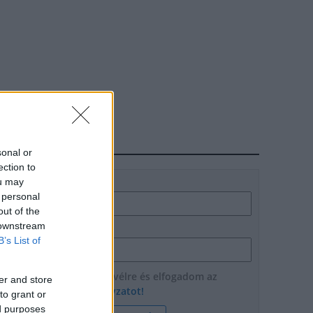
HÍRLEVÉL
sonal or
ection to
ou may
Név
 personal
out of the
 downstream
E-mail cím
B’s List of
Feliratkozom a hírlevélre és elfogadom az
er and store
adatvédelmi szabályzatot!
to grant or
ed purposes