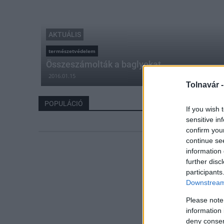
AKTUÁLIS
természetvédelem
Összeszámolták a baglyokat
2016.01.15
Tolnavár 
POPULÁCIÓ
If you wish 
sensitive in
confirm you
continue se
information 
further disc
participants
Downstream 
Please note
information 
deny consent