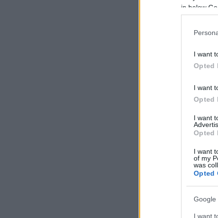
in below Go
Persona
I want t
Opted 
I want t
Opted 
I want 
Advertis
Opted 
I want t
of my P
was col
Opted 
Google 
I want t