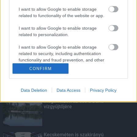
I want to allow Google to enable storage
Budapest-Pécs, Budapest-Szolnok:
related to functionality of the website or app.
gyorsabb és biztonságosabb lett a vasút
I want to allow Google to enable storage
related to personalization.
I want to allow Google to enable storage
Több mint 40 helyszínen dolgozik
related to security, including authentication
fennakadás nélkül a Híd-csoport
functionality and fraud prevention, and other
user protection.
CONFIRM
KIEMELT
Data Deletion
Data Access
Privacy Policy
Megérkezett az eső a Duna
vízgyűjtőjére
Kecskeméten is szakirányú