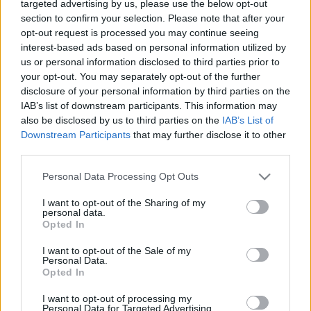
targeted advertising by us, please use the below opt-out
LEGFRISSEBB
section to confirm your selection. Please note that after your
opt-out request is processed you may continue seeing
Országos hírek
interest-based ads based on personal information utilized by
Megérkezett az eső a Duna vízgyűjtőjére
us or personal information disclosed to third parties prior to
your opt-out. You may separately opt-out of the further
disclosure of your personal information by third parties on the
IAB’s list of downstream participants. This information may
also be disclosed by us to third parties on the
IAB’s List of
Országos hírek
oktatás
továbbképzés
Downstream Participants
that may further disclose it to other
Kecskeméten is szakirányú
third parties.
továbbképzésekkel erősít a Gál Ferenc
Egyetem
Please note that this website/app uses one or more Google
Personal Data Processing Opt Outs
services and may gather and store information including but
not limited to your visit or usage behaviour. You may click to
I want to opt-out of the Sharing of my
personal data.
grant or deny consent to Google and its third-party tags to
Országos hírek
Opted In
use your data for below specified purposes in below Google
A LAKOSSÁGRA IS FONTOS SZEREP HÁRUL A
consent section.
I want to opt-out of the Sale of my
SZÚNYOGINVÁZIÓ ELKERÜLÉSÉBEN
Personal Data.
Opted In
I want to opt-out of processing my
Országos hírek
WWF
vízgazdálkodás
Personal Data for Targeted Advertising.