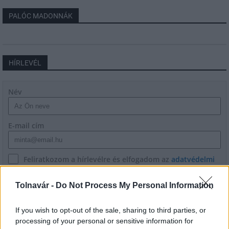
PALÓC MADONNÁK
HÍRLEVÉL
Név
E-mail cím
Feliratkozom a hírlevélre és elfogadom az
adatvédelmi
szabályzatot!
Tolnavár -
Do Not Process My Personal Information
FELIRATKOZÁS
If you wish to opt-out of the sale, sharing to third parties, or
processing of your personal or sensitive information for