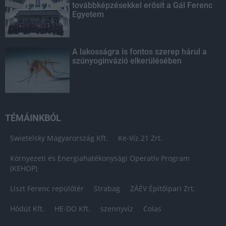
továbbképzésekkel erősít a Gál Ferenc
Egyetem
A lakosságra is fontos szerep hárul a
szúnyoginvázió elkerülésében
TÉMÁINKBÓL
Swietelsky Magyarország Kft.
Ke-Víz 21 Zrt.
Környezeti és Energiahatékonysági Operatív Program
(KEHOP)
Liszt Ferenc repülőtér
Strabag
ZÁÉV Építőipari Zrt.
Hódút Kft.
HE-DO Kft.
szennyvíz
Colas