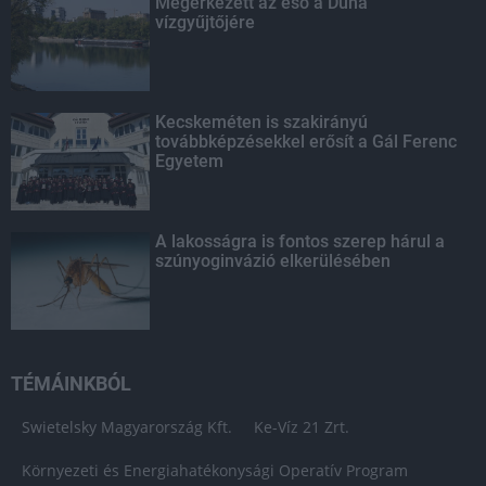
Megérkezett az eső a Duna
vízgyűjtőjére
Kecskeméten is szakirányú
továbbképzésekkel erősít a Gál Ferenc
Egyetem
A lakosságra is fontos szerep hárul a
szúnyoginvázió elkerülésében
TÉMÁINKBÓL
Swietelsky Magyarország Kft.
Ke-Víz 21 Zrt.
Környezeti és Energiahatékonysági Operatív Program