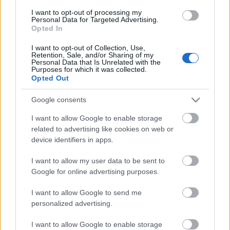
I want to opt-out of processing my
Országos hírek
Personal Data for Targeted Advertising.
Opted In
Túlfogyasztás napja - július 30-ra felhasználta az
emberiség a Föld egész évre elegendő erőforrásait
I want to opt-out of Collection, Use,
Ma van idén a túlfogyasztás világnapja: az emberiség eddigre
Retention, Sale, and/or Sharing of my
használta fel mindazokat a természeti erőforrásokat, amelyeket
Personal Data that Is Unrelated with the
Purposes for which it was collected.
bolygónk egy év alatt képes megújítani. Ettől a naptól kezdve
Opted Out
ökológiai értelemben már „hitelből élünk” – hívta fel a figyelmet
közleményében a WWF Magyarország.
Google consents
I want to allow Google to enable storage
HIRDETÉS
related to advertising like cookies on web or
device identifiers in apps.
HIRDETÉS
I want to allow my user data to be sent to
Google for online advertising purposes.
I want to allow Google to send me
HIRDETÉS
personalized advertising.
I want to allow Google to enable storage