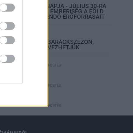
TÚLFOGYASZTÁS NAPJA - JÚLIUS 30-RA
FELHASZNÁLTA AZ EMBERISÉG A FÖLD
EGÉSZ ÉVRE ELEGENDŐ ERŐFORRÁSAIT
elyi hírek
BEINDULT AZ ŐSZIBARACKSZEZON,
SZEPTEMBERIG ÉLVEZHETJÜK
HIRDETÉS
HIRDETÉS
HIRDETÉS