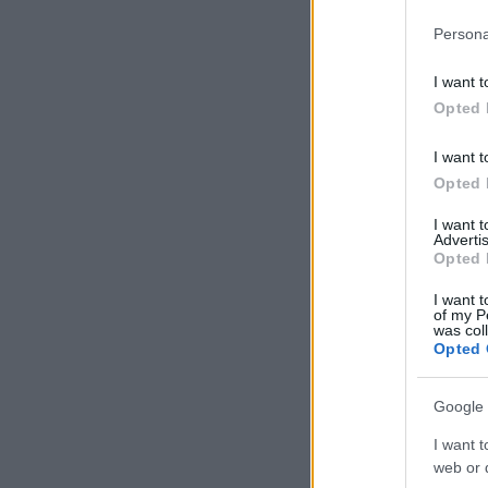
Persona
I want t
Opted 
I want t
Opted 
I want 
Advertis
Opted 
I want t
of my P
was col
Opted 
Google 
I want t
web or d