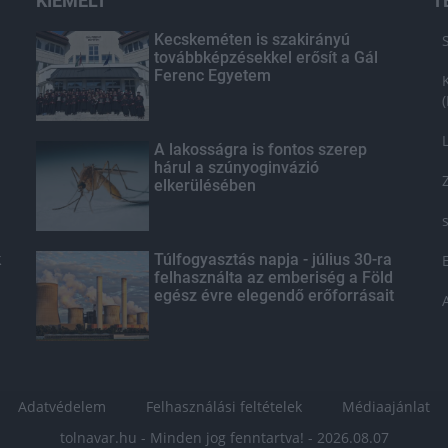
KIEMELT
T
Kecskeméten is szakirányú
továbbképzésekkel erősít a Gál
Ferenc Egyetem
A lakosságra is fontos szerep
hárul a szúnyoginvázió
elkerülésében
k
Túlfogyasztás napja - július 30-ra
felhasználta az emberiség a Föld
egész évre elegendő erőforrásait
Adatvédelem
Felhasználási feltételek
Médiaajánlat
tolnavar.hu - Minden jog fenntartva! - 2026.08.07