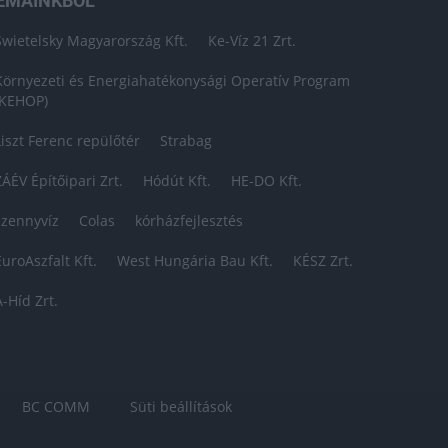
ÉMÁINKBÓL
Swietelsky Magyarország Kft.
Ke-Víz 21 Zrt.
Környezeti és Energiahatékonysági Operatív Program
(KEHOP)
Liszt Ferenc repülőtér
Strabag
ZÁÉV Építőipari Zrt.
Hódút Kft.
HE-DO Kft.
szennyvíz
Colas
kórházfejlesztés
EuroAszfalt Kft.
West Hungária Bau Kft.
KÉSZ Zrt.
A-Híd Zrt.
BC COMM
Süti beállítások