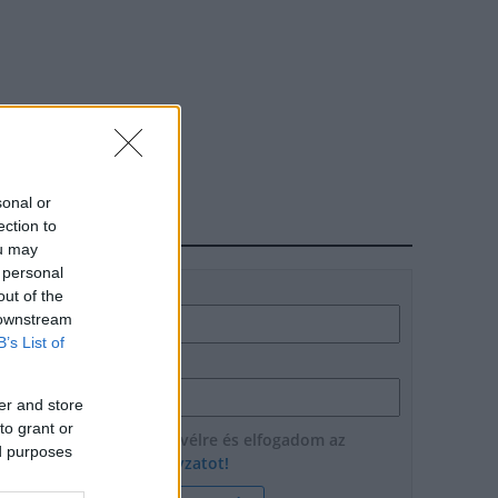
sonal or
ection to
HÍRLEVÉL
ou may
 personal
Név
out of the
 downstream
B’s List of
E-mail cím
er and store
to grant or
Feliratkozom a hírlevélre és elfogadom az
ed purposes
adatvédelmi szabályzatot!