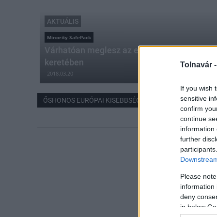
AKTUÁLIS
Minority SafePack
Várhatóan meglesz az egymillió aláírás a M
keretében
Tolnavár 
2018.03.20
If you wish 
sensitive in
ŐSHONOS EURÓPAI KISEBBSÉG
confirm you
continue se
information 
further disc
participants
Downstream 
Please note
information 
deny consent
in below Go