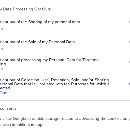
l Data Processing Opt Outs
o opt-out of the Sharing of my personal data.
In
o opt-out of the Sale of my Personal Data.
In
to opt-out of processing my Personal Data for Targeted
ing.
In
o opt-out of Collection, Use, Retention, Sale, and/or Sharing
O
ersonal Data that Is Unrelated with the Purposes for which it
lected.
A
Out
s
F
á
consents
s
o allow Google to enable storage related to advertising like cookies on
evice identifiers in apps.
O