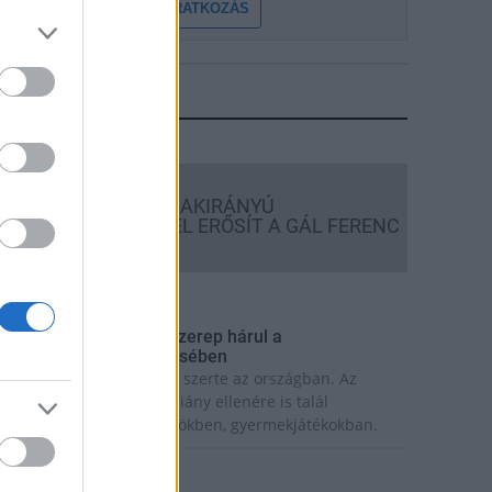
FELIRATKOZÁS
LEGFRISSEBB
Országos hírek
KECSKEMÉTEN IS SZAKIRÁNYÚ
TOVÁBBKÉPZÉSEKKEL ERŐSÍT A GÁL FERENC
EGYETEM
rszágos hírek
 lakosságra is fontos szerep hárul a
zúnyoginvázió elkerülésében
olytatódik a szúnyogírtás szerte az országban. Az
zsiai tigrisszúnyog a vízhiány ellenére is talál
zaporodási helyet a vödrökben, gyermekjátékokban.
rszágos hírek