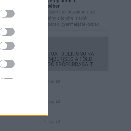
 lakosságra is fontos szerep hárul a
zúnyoginvázió elkerülésében
olytatódik a szúnyogírtás szerte az országban. Az
zsiai tigrisszúnyog a vízhiány ellenére is talál
zaporodási helyet a vödrökben, gyermekjátékokban.
Országos hírek
TÚLFOGYASZTÁS NAPJA - JÚLIUS 30-RA
FELHASZNÁLTA AZ EMBERISÉG A FÖLD
EGÉSZ ÉVRE ELEGENDŐ ERŐFORRÁSAIT
HIRDETÉS
HIRDETÉS
HIRDETÉS