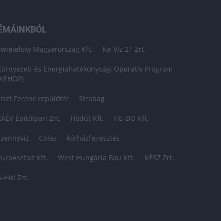
ÉMÁINKBÓL
Swietelsky Magyarország Kft.
Ke-Víz 21 Zrt.
Környezeti és Energiahatékonysági Operatív Program
(KEHOP)
Liszt Ferenc repülőtér
Strabag
ZÁÉV Építőipari Zrt.
Hódút Kft.
HE-DO Kft.
szennyvíz
Colas
kórházfejlesztés
EuroAszfalt Kft.
West Hungária Bau Kft.
KÉSZ Zrt.
A-Híd Zrt.