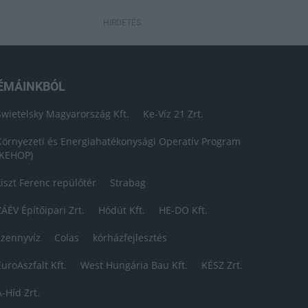
HIRDETÉS
ÉMÁINKBÓL
Swietelsky Magyarország Kft.
Ke-Víz 21 Zrt.
Környezeti és Energiahatékonysági Operatív Program
(KEHOP)
Liszt Ferenc repülőtér
Strabag
ZÁÉV Építőipari Zrt.
Hódút Kft.
HE-DO Kft.
szennyvíz
Colas
kórházfejlesztés
EuroAszfalt Kft.
West Hungária Bau Kft.
KÉSZ Zrt.
A-Híd Zrt.