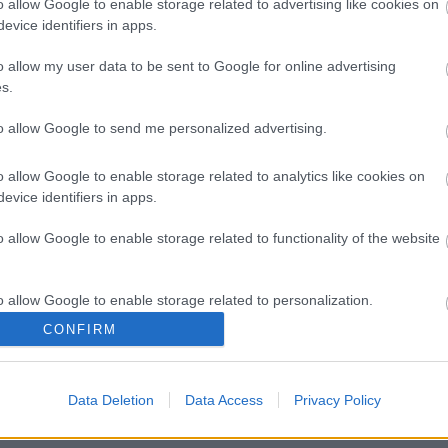
s
o allow Google to enable storage related to advertising like cookies on
F
evice identifiers in apps.
á
s
o allow my user data to be sent to Google for online advertising
s.
O
to allow Google to send me personalized advertising.
T
e
o allow Google to enable storage related to analytics like cookies on
M
evice identifiers in apps.
e
e
o allow Google to enable storage related to functionality of the website
m
m
k
o allow Google to enable storage related to personalization.
CONFIRM
o allow Google to enable storage related to security, including
cation functionality and fraud prevention, and other user protection.
Data Deletion
Data Access
Privacy Policy