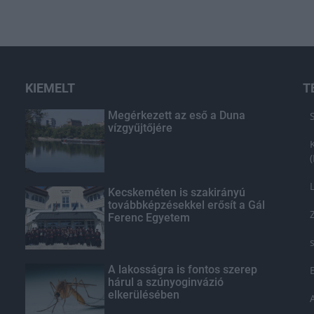
KIEMELT
T
Megérkezett az eső a Duna
vízgyűjtőjére
Kecskeméten is szakirányú
továbbképzésekkel erősít a Gál
Ferenc Egyetem
A lakosságra is fontos szerep
hárul a szúnyoginvázió
elkerülésében