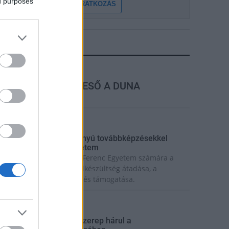
ed purposes
FELIRATKOZÁS
LEGFRISSEBB
rszágos hírek
MEGÉRKEZETT AZ ESŐ A DUNA
VÍZGYŰJTŐJÉRE
rszágos hírek
ecskeméten is szakirányú továbbképzésekkel
rősít a Gál Ferenc Egyetem
iemelt fontosságú a Gál Ferenc Egyetem számára a
övőbe mutató szakmai felkészültség átadása, a
olyamatos szakmai fejlődés támogatása.
rszágos hírek
 lakosságra is fontos szerep hárul a