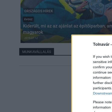
ORSZÁGOS HÍREK
ÉVOSZ
Kiderült, mi az az ajánlat az építőiparban, 
magyarok
2019.07.12
Tolnavár 
MUNKAVÁLLALÁS
If you wish 
sensitive in
confirm you
continue se
information 
further disc
participants
Downstream 
Please note
information 