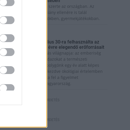
zúnyoginvázió elkerülésében
olytatódik a szúnyogírtás szerte az országban. Az
zsiai tigrisszúnyog a vízhiány ellenére is talál
zaporodási helyet a vödrökben, gyermekjátékokban.
rszágos hírek
úlfogyasztás napja - július 30-ra felhasználta az
mberiség a Föld egész évre elegendő erőforrásait
a van idén a túlfogyasztás világnapja: az emberiség
ddigre használta fel mindazokat a természeti
rőforrásokat, amelyeket bolygónk egy év alatt képes
egújítani. Ettől a naptól kezdve ökológiai értelemben
ár „hitelből élünk” – hívta fel a figyelmet
özleményében a WWF Magyarország.
HIRDETÉS
HIRDETÉS