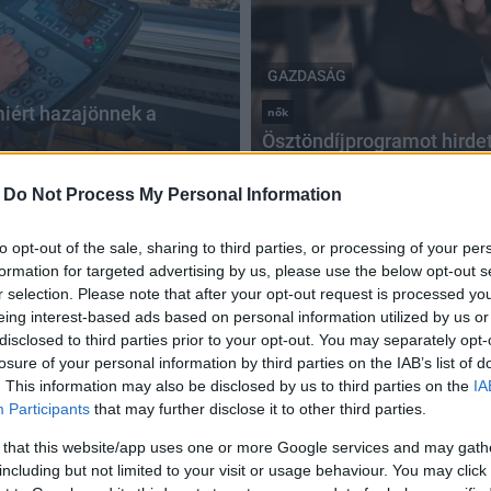
GAZDASÁG
amiért hazajönnek a
nők
Ösztöndíjprogramot hirde
2018.12.03
-
Do Not Process My Personal Information
to opt-out of the sale, sharing to third parties, or processing of your per
formation for targeted advertising by us, please use the below opt-out s
r selection. Please note that after your opt-out request is processed y
eing interest-based ads based on personal information utilized by us or
disclosed to third parties prior to your opt-out. You may separately opt-
losure of your personal information by third parties on the IAB’s list of
. This information may also be disclosed by us to third parties on the
IA
Participants
that may further disclose it to other third parties.
 that this website/app uses one or more Google services and may gath
including but not limited to your visit or usage behaviour. You may click 