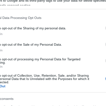
 to Google and its third-party tags to use your data for below specifi
ogle consent section.
l Data Processing Opt Outs
o opt-out of the Sharing of my personal data.
O
In
o opt-out of the Sale of my Personal Data.
In
O
to opt-out of processing my Personal Data for Targeted
ing.
K
In
e
K
o opt-out of Collection, Use, Retention, Sale, and/or Sharing
j
ersonal Data that Is Unrelated with the Purposes for which it
lected.
f
Out
O
consents
A