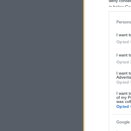
deny consent
in below Go
Persona
I want t
Opted 
I want t
Opted 
I want 
Advertis
Opted 
I want t
of my P
was col
Opted 
Google 