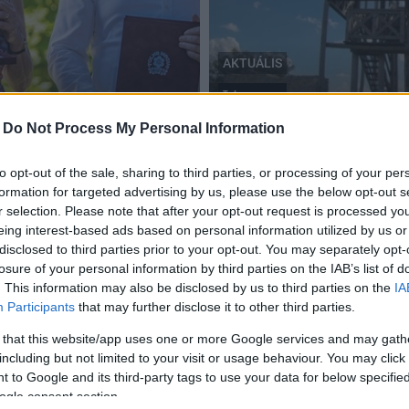
AKTUÁLIS
Tolna megye
Pályázati támogatás Luss
-
Do Not Process My Personal Information
2019.04.03
to opt-out of the sale, sharing to third parties, or processing of your per
formation for targeted advertising by us, please use the below opt-out s
r selection. Please note that after your opt-out request is processed y
eing interest-based ads based on personal information utilized by us or
disclosed to third parties prior to your opt-out. You may separately opt-
losure of your personal information by third parties on the IAB’s list of
. This information may also be disclosed by us to third parties on the
IA
Participants
that may further disclose it to other third parties.
 that this website/app uses one or more Google services and may gath
including but not limited to your visit or usage behaviour. You may click 
 to Google and its third-party tags to use your data for below specifi
ogle consent section.