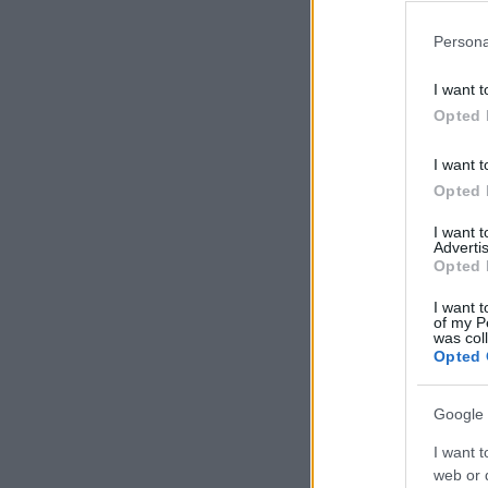
Persona
I want t
Opted 
I want t
Opted 
I want 
Advertis
Opted 
I want t
of my P
was col
Opted 
Google 
I want t
web or d