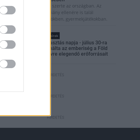
olytatódik a szúnyogírtás szerte az országban. Az
zsiai tigrisszúnyog a vízhiány ellenére is talál
zaporodási helyet a vödrökben, gyermekjátékokban.
Országos hírek
Túlfogyasztás napja - július 30-ra
felhasználta az emberiség a Föld
egész évre elegendő erőforrásait
HIRDETÉS
HIRDETÉS
HIRDETÉS