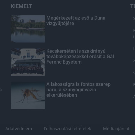
KIEMELT
T
Megérkezett az eső a Duna
vízgyűjtőjére
Kecskeméten is szakirányú
továbbképzésekkel erősít a Gál
Ferenc Egyetem
A lakosságra is fontos szerep
a
hárul a szúnyoginvázió
elkerülésében
Adatvédelem
Felhasználási feltételek
Médiaajánlat