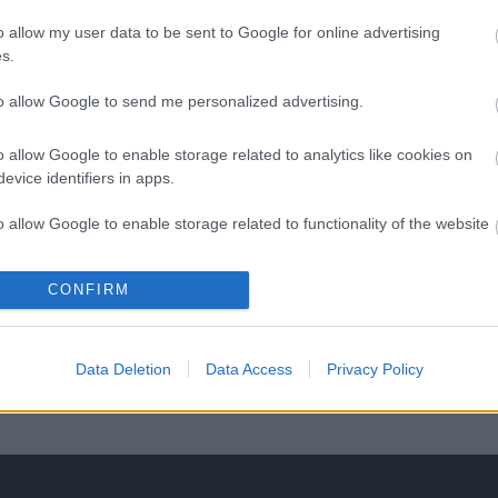
F
o allow my user data to be sent to Google for online advertising
á
s.
s
to allow Google to send me personalized advertising.
o allow Google to enable storage related to analytics like cookies on
evice identifiers in apps.
o allow Google to enable storage related to functionality of the website
CONFIRM
o allow Google to enable storage related to personalization.
o allow Google to enable storage related to security, including
Data Deletion
Data Access
Privacy Policy
cation functionality and fraud prevention, and other user protection.