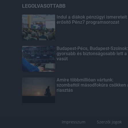
LEGOLVASOTTABB
Indul a diákok pénzügyi ismereteit
erősítő Pénz7 programsorozat
Budapest-Pécs, Budapest-Szolnok:
gyorsabb és biztonságosabb lett a
vasút
Amire többmillióan vártunk:
szombattól másodfokúra csökken 
riasztás
Impresszum
Szerzői jogok