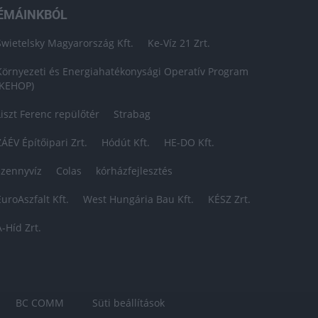
ÉMÁINKBÓL
Swietelsky Magyarország Kft.
Ke-Víz 21 Zrt.
Környezeti és Energiahatékonysági Operatív Program
(KEHOP)
Liszt Ferenc repülőtér
Strabag
ZÁÉV Építőipari Zrt.
Hódút Kft.
HE-DO Kft.
szennyvíz
Colas
kórházfejlesztés
EuroAszfalt Kft.
West Hungária Bau Kft.
KÉSZ Zrt.
A-Híd Zrt.
BC COMM
Süti beállítások