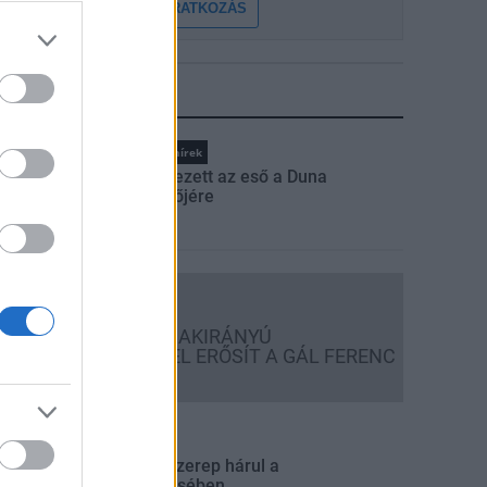
FELIRATKOZÁS
LEGFRISSEBB
Országos hírek
Megérkezett az eső a Duna
vízgyűjtőjére
Országos hírek
KECSKEMÉTEN IS SZAKIRÁNYÚ
TOVÁBBKÉPZÉSEKKEL ERŐSÍT A GÁL FERENC
EGYETEM
rszágos hírek
 lakosságra is fontos szerep hárul a
zúnyoginvázió elkerülésében