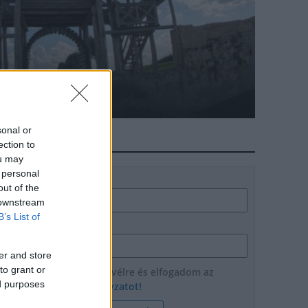
onium fejlesztésére
sonal or
HÍRLEVÉL
ection to
ou may
 personal
Név
out of the
 downstream
B’s List of
E-mail cím
er and store
to grant or
Feliratkozom a hírlevélre és elfogadom az
ed purposes
adatvédelmi szabályzatot!