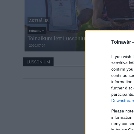
AKTUÁLIS
tolnaikum
Tolnaikum lett Lussonium
Tolnavár 
2020.07.04
If you wish 
LUSSONIUM
sensitive in
confirm you
continue se
information 
further disc
participants
Downstream 
Please note
information 
deny consent
in below Go