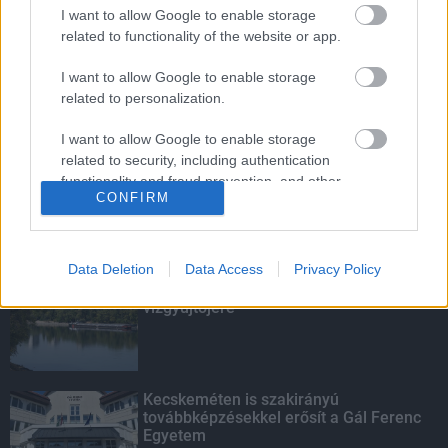
Budapest-Pécs, Budapest-Szolnok:
I want to allow Google to enable storage
gyorsabb és biztonságosabb lett a vasút
related to functionality of the website or app.
I want to allow Google to enable storage
related to personalization.
Amire többmillióan vártunk: szombattól
másodfokúra csökken a riasztás
I want to allow Google to enable storage
related to security, including authentication
functionality and fraud prevention, and other
CONFIRM
user protection.
KIEMELT
Data Deletion
Data Access
Privacy Policy
Megérkezett az eső a Duna
vízgyűjtőjére
Kecskeméten is szakirányú
továbbképzésekkel erősít a Gál Ferenc
Egyetem