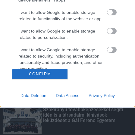
device identifiers in apps.
I want to allow Google to enable storage
related to functionality of the website or app.
Szakirányú továbbképzésekkel segíti
idén is a társadalmi kihívások
I want to allow Google to enable storage
leküzdését a Gál Ferenc Egyetem
related to personalization.
I want to allow Google to enable storage
related to security, including authentication
Energiaválság: az éjszakai fordulat
functionality and fraud prevention, and other
bizakodásra ad okot
user protection.
CONFIRM
Data Deletion
Data Access
Privacy Policy
KIEMELT
Szakirányú továbbképzésekkel segíti
idén is a társadalmi kihívások
leküzdését a Gál Ferenc Egyetem