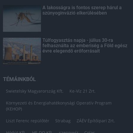
A lakosságra is fontos szerep hárul a
szúnyoginvázió elkerülésében
Túlfogyasztás napja - július 30-ra
felhasználta az emberiség a Föld egész
évre elegendő erőforrásait
TÉMÁINKBÓL
Swietelsky Magyarország Kft.
Ke-Víz 21 Zrt.
Környezeti és Energiahatékonysági Operatív Program
(KEHOP)
Liszt Ferenc repülőtér
Strabag
ZÁÉV Építőipari Zrt.
Hódút Kft.
HE-DO Kft.
szennyvíz
Colas