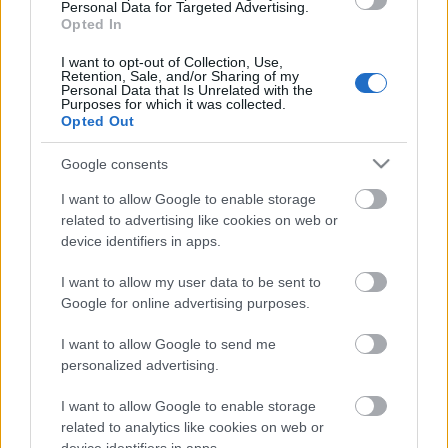
Personal Data for Targeted Advertising.
Opted In
Helyi hírek
I want to opt-out of Collection, Use,
BEINDULT AZ ŐSZIBARACKSZEZON,
Retention, Sale, and/or Sharing of my
SZEPTEMBERIG ÉLVEZHETJÜK
Personal Data that Is Unrelated with the
Purposes for which it was collected.
Opted Out
HIRDETÉS
Google consents
I want to allow Google to enable storage
related to advertising like cookies on web or
HIRDETÉS
device identifiers in apps.
I want to allow my user data to be sent to
HIRDETÉS
Google for online advertising purposes.
I want to allow Google to send me
personalized advertising.
LEGOLVASOTTABB
I want to allow Google to enable storage
A lakosságra is fontos szerep hárul a
related to analytics like cookies on web or
szúnyoginvázió elkerülésében