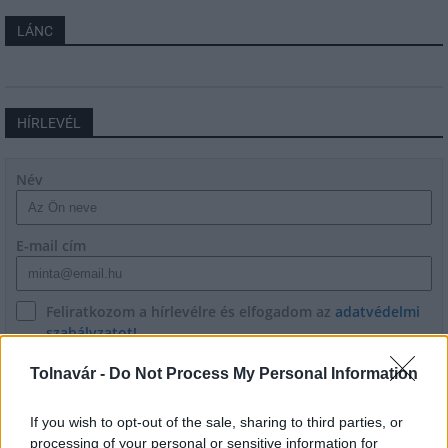
LÁNC
HÍRLEVÉL
Név
E-mail cím
Feliratkozom a hírlevélre és elfogadom az
adatvédelmi
szabályzatot!
FELIRATKOZÁS
Tolnavár -
Do Not Process My Personal Information
If you wish to opt-out of the sale, sharing to third parties, or
processing of your personal or sensitive information for