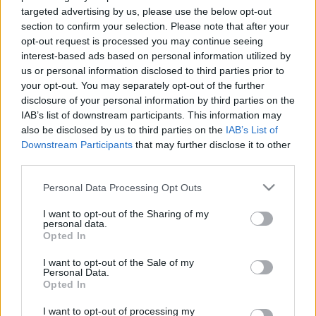
LEGFRISSEBB
targeted advertising by us, please use the below opt-out
section to confirm your selection. Please note that after your
opt-out request is processed you may continue seeing
Országos hírek
interest-based ads based on personal information utilized by
us or personal information disclosed to third parties prior to
SZAKIRÁNYÚ TOVÁBBKÉPZÉSEKKEL SEGÍTI IDÉN IS
A TÁRSADALMI KIHÍVÁSOK LEKÜZDÉSÉT A GÁL
your opt-out. You may separately opt-out of the further
FERENC EGYETEM
disclosure of your personal information by third parties on the
IAB’s list of downstream participants. This information may
also be disclosed by us to third parties on the
IAB’s List of
Országos hírek
Downstream Participants
that may further disclose it to other
A lakosságra is fontos szerep hárul a szúnyoginvázió
third parties.
elkerülésében
Folytatódik a szúnyogírtás szerte az országban. Az ázsiai
Please note that this website/app uses one or more Google
Personal Data Processing Opt Outs
tigrisszúnyog a vízhiány ellenére is talál szaporodási helyet a
services and may gather and store information including but
vödrökben, gyermekjátékokban.
not limited to your visit or usage behaviour. You may click to
I want to opt-out of the Sharing of my
personal data.
grant or deny consent to Google and its third-party tags to
Opted In
use your data for below specified purposes in below Google
consent section.
I want to opt-out of the Sale of my
Országos hírek
Personal Data.
TÚLFOGYASZTÁS NAPJA - JÚLIUS 30-RA
Opted In
FELHASZNÁLTA AZ EMBERISÉG A FÖLD EGÉSZ
ÉVRE ELEGENDŐ ERŐFORRÁSAIT
I want to opt-out of processing my