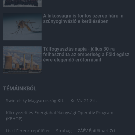
A lakosságra is fontos szerep hárul a
szúnyoginvázió elkerülésében
Túlfogyasztás napja - július 30-ra
felhasználta az emberiség a Föld egész
évre elegendő erőforrásait
TÉMÁINKBÓL
Swietelsky Magyarország Kft.
Ke-Víz 21 Zrt.
Környezeti és Energiahatékonysági Operatív Program
(KEHOP)
Liszt Ferenc repülőtér
Strabag
ZÁÉV Építőipari Zrt.