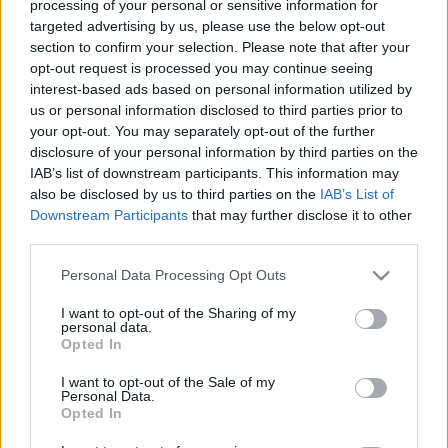
processing of your personal or sensitive information for
LEGFRISSEBB
targeted advertising by us, please use the below opt-out
section to confirm your selection. Please note that after your
Országos hírek
opt-out request is processed you may continue seeing
Kecskeméten is szakirányú
interest-based ads based on personal information utilized by
továbbképzésekkel erősít a Gál Ferenc
us or personal information disclosed to third parties prior to
Egyetem
your opt-out. You may separately opt-out of the further
disclosure of your personal information by third parties on the
IAB’s list of downstream participants. This information may
Országos hírek
also be disclosed by us to third parties on the
IAB’s List of
A lakosságra is fontos szerep hárul a
Downstream Participants
that may further disclose it to other
szúnyoginvázió elkerülésében
third parties.
Please note that this website/app uses one or more Google
Personal Data Processing Opt Outs
services and may gather and store information including but
Országos hírek
not limited to your visit or usage behaviour. You may click to
I want to opt-out of the Sharing of my
Túlfogyasztás napja - július 30-ra felhasználta az
personal data.
grant or deny consent to Google and its third-party tags to
Opted In
emberiség a Föld egész évre elegendő erőforrásait
use your data for below specified purposes in below Google
Ma van idén a túlfogyasztás világnapja: az emberiség eddigre
consent section.
I want to opt-out of the Sale of my
használta fel mindazokat a természeti erőforrásokat, amelyeket
Personal Data.
bolygónk egy év alatt képes megújítani. Ettől a naptól kezdve
Opted In
ökológiai értelemben már „hitelből élünk” – hívta fel a figyelmet