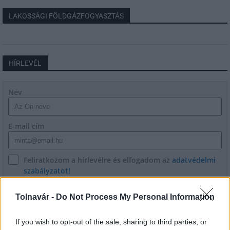
LAKOSSÁGI FÖLDGÁZFOGYASZTÁS
HÍRLEVÉL
Név
E-mail cím
Feliratkozom a hírlevélre és elfogadom az
adatvédelmi
szabályzatot!
FELIRATKOZÁS
Tolnavár -
Do Not Process My Personal Information
If you wish to opt-out of the sale, sharing to third parties, or