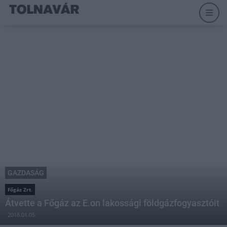
GAZDASÁG
Főgáz Zrt.
Átvette a Főgáz az E.on lakossági földgázfogyasztóit
2016.01.05