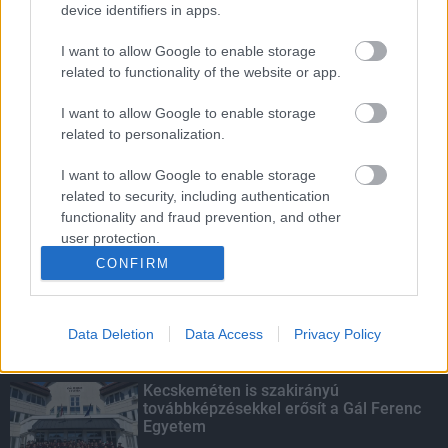
A hőségben is védik a növényzetet
device identifiers in apps.
Pakson
I want to allow Google to enable storage
related to functionality of the website or app.
Amire többmillióan vártunk: szombattól
I want to allow Google to enable storage
másodfokúra csökken a riasztás
related to personalization.
I want to allow Google to enable storage
related to security, including authentication
functionality and fraud prevention, and other
Parfümöt és élelmiszert rejtett a
táskájába két lány Szekszárdon
user protection.
CONFIRM
Data Deletion
Data Access
Privacy Policy
KIEMELT
Kecskeméten is szakirányú
továbbképzésekkel erősít a Gál Ferenc
Egyetem