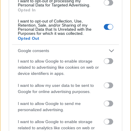
közleményében a WWF Magyarország.
I want to opt-out of processing my
Personal Data for Targeted Advertising.
Opted In
Helyi hírek
I want to opt-out of Collection, Use,
Beindult az őszibarackszezon, szeptemberig élvezhetjük
Retention, Sale, and/or Sharing of my
Personal Data that Is Unrelated with the
A világon évente mintegy 25 millió tonna őszibarack terem, Kína
Purposes for which it was collected.
- csaknem 17 millió tonnával - messze a legnagyobb termelő.
Opted Out
Google consents
HIRDETÉS
I want to allow Google to enable storage
related to advertising like cookies on web or
HIRDETÉS
device identifiers in apps.
I want to allow my user data to be sent to
Google for online advertising purposes.
HIRDETÉS
I want to allow Google to send me
personalized advertising.
LEGOLVASOTTABB
I want to allow Google to enable storage
related to analytics like cookies on web or