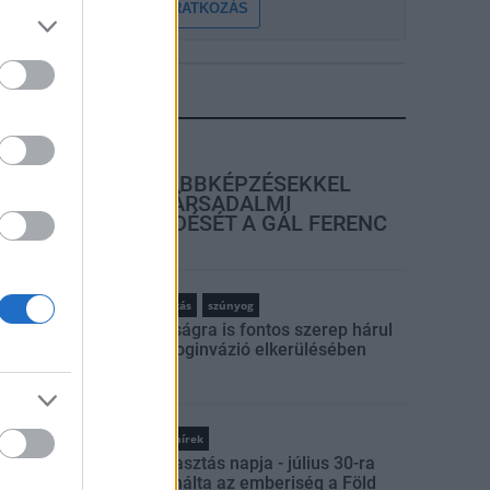
FELIRATKOZÁS
LEGFRISSEBB
rszágos hírek
SZAKIRÁNYÚ TOVÁBBKÉPZÉSEKKEL
EGÍTI IDÉN IS A TÁRSADALMI
KIHÍVÁSOK LEKÜZDÉSÉT A GÁL FERENC
EGYETEM
rszágos hírek
szúnyogirtás
szúnyog
A lakosságra is fontos szerep hárul
a szúnyoginvázió elkerülésében
Országos hírek
Túlfogyasztás napja - július 30-ra
felhasználta az emberiség a Föld