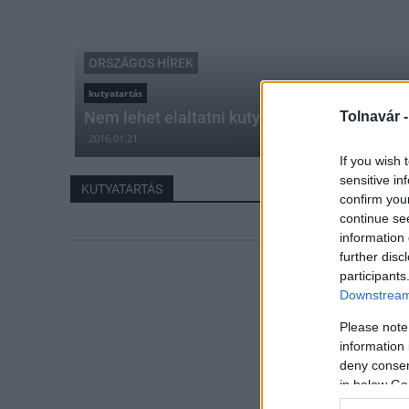
ORSZÁGOS HÍREK
kutyatartás
Nem lehet elaltatni kutyát a láncrendelet mi
Tolnavár 
2016.01.21
If you wish 
sensitive in
KUTYATARTÁS
confirm you
continue se
information 
further disc
participants
Downstream 
Please note
information 
deny consent
in below Go