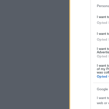
Persona
I want t
Opted 
I want t
Opted 
I want 
Advertis
Opted 
I want t
of my P
was col
Opted 
Google 
I want t
web or d