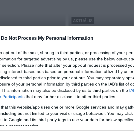
AKTUÁLIS
kutyatartás
att
Tilos kutyát tartósan kiköt
-
Do Not Process My Personal Information
2016.01.08
to opt-out of the sale, sharing to third parties, or processing of your per
formation for targeted advertising by us, please use the below opt-out s
r selection. Please note that after your opt-out request is processed y
eing interest-based ads based on personal information utilized by us or
disclosed to third parties prior to your opt-out. You may separately opt-
losure of your personal information by third parties on the IAB’s list of
. This information may also be disclosed by us to third parties on the
IA
Participants
that may further disclose it to other third parties.
 that this website/app uses one or more Google services and may gath
including but not limited to your visit or usage behaviour. You may click 
 to Google and its third-party tags to use your data for below specifi
ogle consent section.