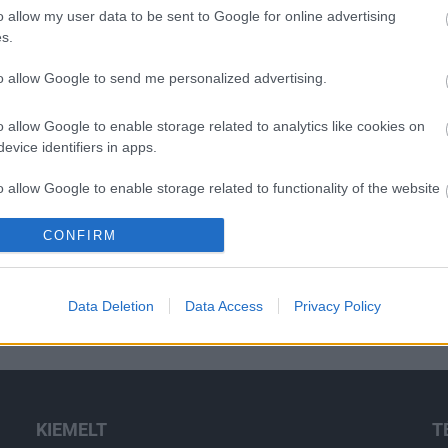
o allow my user data to be sent to Google for online advertising
s.
He
to allow Google to send me personalized advertising.
o allow Google to enable storage related to analytics like cookies on
evice identifiers in apps.
o allow Google to enable storage related to functionality of the website
CONFIRM
o allow Google to enable storage related to personalization.
o allow Google to enable storage related to security, including
Data Deletion
Data Access
Privacy Policy
cation functionality and fraud prevention, and other user protection.
KIEMELT
T