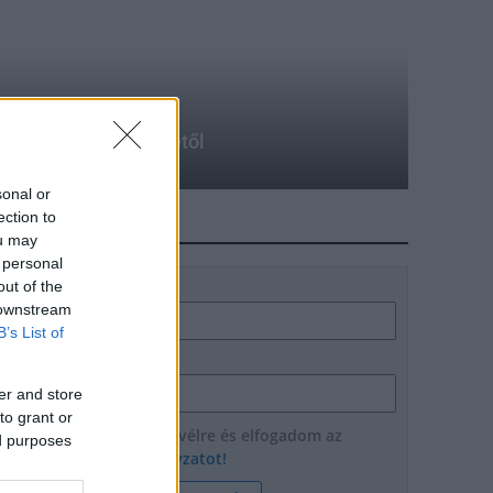
ve tartani január 1-jétől
sonal or
ection to
HÍRLEVÉL
ou may
 personal
out of the
Név
 downstream
B’s List of
E-mail cím
er and store
to grant or
Feliratkozom a hírlevélre és elfogadom az
ed purposes
adatvédelmi szabályzatot!