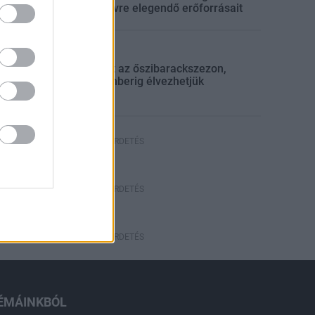
egész évre elegendő erőforrásait
lyi hírek
gyümölcs
Beindult az őszibarackszezon,
szeptemberig élvezhetjük
HIRDETÉS
HIRDETÉS
HIRDETÉS
ÉMÁINKBÓL