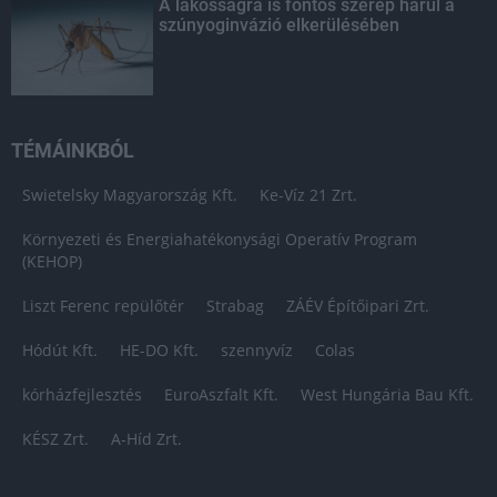
A lakosságra is fontos szerep hárul a
szúnyoginvázió elkerülésében
TÉMÁINKBÓL
Swietelsky Magyarország Kft.
Ke-Víz 21 Zrt.
Környezeti és Energiahatékonysági Operatív Program
(KEHOP)
Liszt Ferenc repülőtér
Strabag
ZÁÉV Építőipari Zrt.
Hódút Kft.
HE-DO Kft.
szennyvíz
Colas
kórházfejlesztés
EuroAszfalt Kft.
West Hungária Bau Kft.
KÉSZ Zrt.
A-Híd Zrt.