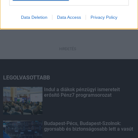
HIRDETÉS
Data Deletion
Data Access
Privacy Policy
HIRDETÉS
HIRDETÉS
LEGOLVASOTTABB
Indul a diákok pénzügyi ismereteit
erősítő Pénz7 programsorozat
Budapest-Pécs, Budapest-Szolnok:
gyorsabb és biztonságosabb lett a vasút