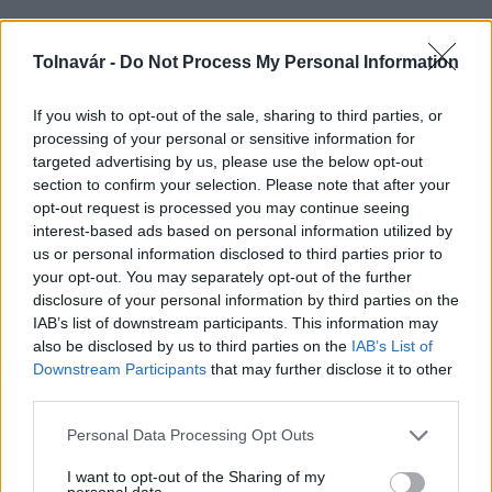
A kormányablakoknál is lehet szállást foglalni az
Erzsébet-program keretében
Tolnavár -
Do Not Process My Personal Information
2016.04.04
If you wish to opt-out of the sale, sharing to third parties, or
Rendkívül nagy érdeklődés övezte az idei Erzsébet-program
processing of your personal or sensitive information for
üdülési pályázatait. A kormányablakokban mindenki segítséget
targeted advertising by us, please use the below opt-out
kaphat a szállások kiválasztásában és a konkrét foglalásokban
section to confirm your selection. Please note that after your
is.
opt-out request is processed you may continue seeing
interest-based ads based on personal information utilized by
us or personal information disclosed to third parties prior to
Doboznyi szeretet a kormányhivataltól
your opt-out. You may separately opt-out of the further
disclosure of your personal information by third parties on the
2015.12.11
IAB’s list of downstream participants. This information may
also be disclosed by us to third parties on the
IAB’s List of
Downstream Participants
that may further disclose it to other
1
2
third parties.
Please note that this website/app uses one or more Google
Personal Data Processing Opt Outs
services and may gather and store information including but
HÍRLEVÉL
not limited to your visit or usage behaviour. You may click to
I want to opt-out of the Sharing of my
personal data.