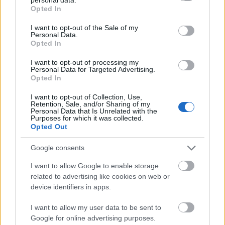
grant or deny consent to Google and its third-party tags to
Opted In
use your data for below specified purposes in below Google
Név
consent section.
I want to opt-out of the Sale of my
Personal Data.
Opted In
E-mail cím
I want to opt-out of processing my
Personal Data for Targeted Advertising.
Opted In
Feliratkozom a hírlevélre és elfogadom az
adatvédelmi
szabályzatot!
I want to opt-out of Collection, Use,
Retention, Sale, and/or Sharing of my
Personal Data that Is Unrelated with the
FELIRATKOZÁS
Purposes for which it was collected.
Opted Out
Google consents
LEGFRISSEBB
I want to allow Google to enable storage
related to advertising like cookies on web or
Országos hírek
device identifiers in apps.
MEGÉRKEZETT AZ ESŐ A DUNA
VÍZGYŰJTŐJÉRE
I want to allow my user data to be sent to
Google for online advertising purposes.