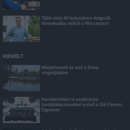
Több mint 40 helyszínen dolgozik
fennakadás nélkül a Híd-csoport
KIEMELT
Megérkezett az eső a Duna
vízgyűjtőjére
Kecskeméten is szakirányú
továbbképzésekkel erősít a Gál Ferenc
Egyetem