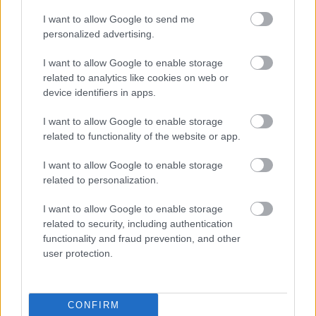
Országos hírek
I want to allow Google to send me
Kecskeméten is szakirányú
personalized advertising.
továbbképzésekkel erősít a Gál Ferenc
Egyetem
I want to allow Google to enable storage
related to analytics like cookies on web or
device identifiers in apps.
Országos hírek
A lakosságra is fontos szerep hárul a
I want to allow Google to enable storage
szúnyoginvázió elkerülésében
related to functionality of the website or app.
I want to allow Google to enable storage
related to personalization.
Országos hírek
Túlfogyasztás napja - július 30-ra felhasználta az
I want to allow Google to enable storage
emberiség a Föld egész évre elegendő erőforrásait
related to security, including authentication
Ma van idén a túlfogyasztás világnapja: az emberiség eddigre
functionality and fraud prevention, and other
használta fel mindazokat a természeti erőforrásokat, amelyeket
user protection.
bolygónk egy év alatt képes megújítani. Ettől a naptól kezdve
ökológiai értelemben már „hitelből élünk” – hívta fel a figyelmet
közleményében a WWF Magyarország.
CONFIRM