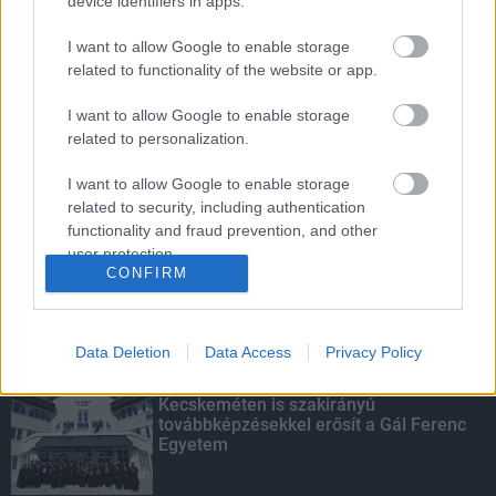
device identifiers in apps.
I want to allow Google to enable storage
related to functionality of the website or app.
Parfümöt és élelmiszert rejtett a
táskájába két lány Szekszárdon
I want to allow Google to enable storage
related to personalization.
I want to allow Google to enable storage
related to security, including authentication
Több mint 40 helyszínen dolgozik
functionality and fraud prevention, and other
fennakadás nélkül a Híd-csoport
user protection.
CONFIRM
Data Deletion
Data Access
Privacy Policy
KIEMELT
Kecskeméten is szakirányú
továbbképzésekkel erősít a Gál Ferenc
Egyetem