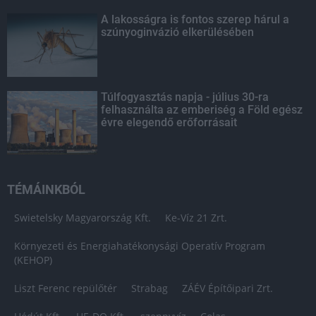
A lakosságra is fontos szerep hárul a
szúnyoginvázió elkerülésében
Túlfogyasztás napja - július 30-ra
felhasználta az emberiség a Föld egész
évre elegendő erőforrásait
TÉMÁINKBÓL
Swietelsky Magyarország Kft.
Ke-Víz 21 Zrt.
Környezeti és Energiahatékonysági Operatív Program
(KEHOP)
Liszt Ferenc repülőtér
Strabag
ZÁÉV Építőipari Zrt.