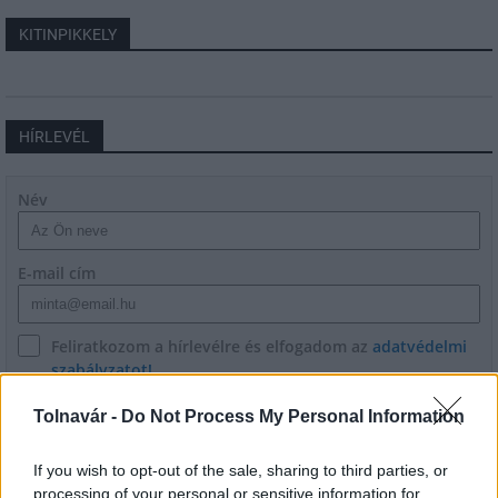
KITINPIKKELY
HÍRLEVÉL
Név
E-mail cím
Feliratkozom a hírlevélre és elfogadom az
adatvédelmi
szabályzatot!
FELIRATKOZÁS
Tolnavár -
Do Not Process My Personal Information
If you wish to opt-out of the sale, sharing to third parties, or
processing of your personal or sensitive information for