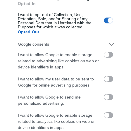
Opted In
Helyi hírek
BEINDULT AZ ŐSZIBARACKSZEZON,
I want to opt-out of Collection, Use,
SZEPTEMBERIG ÉLVEZHETJÜK
Retention, Sale, and/or Sharing of my
Personal Data that Is Unrelated with the
Purposes for which it was collected.
Opted Out
HIRDETÉS
Google consents
I want to allow Google to enable storage
HIRDETÉS
related to advertising like cookies on web or
device identifiers in apps.
HIRDETÉS
I want to allow my user data to be sent to
Google for online advertising purposes.
I want to allow Google to send me
LEGOLVASOTTABB
personalized advertising.
A lakosságra is fontos szerep hárul a
I want to allow Google to enable storage
szúnyoginvázió elkerülésében
related to analytics like cookies on web or
device identifiers in apps.