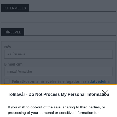
KITERMELÉS
HÍRLEVÉL
Név
E-mail cím
Feliratkozom a hírlevélre és elfogadom az
adatvédelmi
szabályzatot!
Tolnavár -
Do Not Process My Personal Information
FELIRATKOZÁS
If you wish to opt-out of the sale, sharing to third parties, or
processing of your personal or sensitive information for