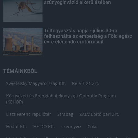
szúnyoginvázió elkerülésében
Túlfogyasztás napja - július 30-ra
felhasználta az emberiség a Föld egész
évre elegendő erőforrásait
TÉMÁINKBÓL
Swietelsky Magyarország Kft.
Ke-Víz 21 Zrt.
Környezeti és Energiahatékonysági Operatív Program
(KEHOP)
Liszt Ferenc repülőtér
Strabag
ZÁÉV Építőipari Zrt.
Hódút Kft.
HE-DO Kft.
szennyvíz
Colas