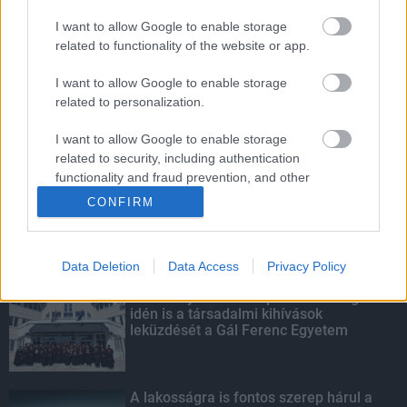
I want to allow Google to enable storage
Szakirányú továbbképzésekkel segíti
related to functionality of the website or app.
idén is a társadalmi kihívások
leküzdését a Gál Ferenc Egyetem
I want to allow Google to enable storage
related to personalization.
I want to allow Google to enable storage
Energiaválság: az éjszakai fordulat
related to security, including authentication
bizakodásra ad okot
functionality and fraud prevention, and other
user protection.
CONFIRM
KIEMELT
Data Deletion
Data Access
Privacy Policy
Szakirányú továbbképzésekkel segíti
idén is a társadalmi kihívások
leküzdését a Gál Ferenc Egyetem
A lakosságra is fontos szerep hárul a