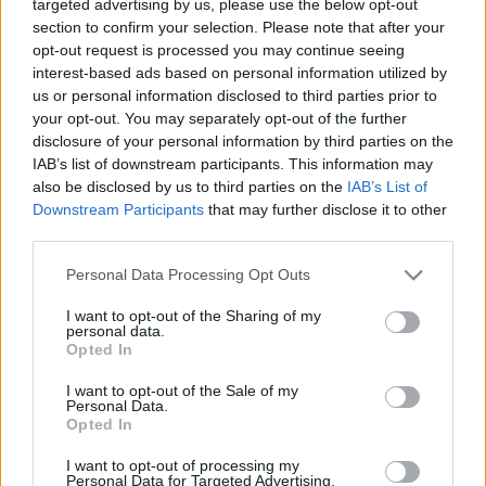
targeted advertising by us, please use the below opt-out
LEGFRISSEBB
section to confirm your selection. Please note that after your
opt-out request is processed you may continue seeing
Országos hírek
interest-based ads based on personal information utilized by
Szakirányú továbbképzésekkel segíti idén is a társadalmi
us or personal information disclosed to third parties prior to
kihívások leküzdését a Gál Ferenc Egyetem
your opt-out. You may separately opt-out of the further
Kiemelt fontosságú a Gál Ferenc Egyetem számára a jövőbe
disclosure of your personal information by third parties on the
mutató szakmai felkészültség átadása, a folyamatos szakmai
IAB’s list of downstream participants. This information may
fejlődés támogatása.
also be disclosed by us to third parties on the
IAB’s List of
Downstream Participants
that may further disclose it to other
third parties.
Országos hírek
A LAKOSSÁGRA IS FONTOS SZEREP HÁRUL A
Please note that this website/app uses one or more Google
Personal Data Processing Opt Outs
SZÚNYOGINVÁZIÓ ELKERÜLÉSÉBEN
services and may gather and store information including but
not limited to your visit or usage behaviour. You may click to
I want to opt-out of the Sharing of my
personal data.
grant or deny consent to Google and its third-party tags to
Opted In
use your data for below specified purposes in below Google
Országos hírek
consent section.
I want to opt-out of the Sale of my
TÚLFOGYASZTÁS NAPJA - JÚLIUS 30-RA
Personal Data.
FELHASZNÁLTA AZ EMBERISÉG A FÖLD EGÉSZ
Opted In
ÉVRE ELEGENDŐ ERŐFORRÁSAIT
I want to opt-out of processing my
Personal Data for Targeted Advertising.