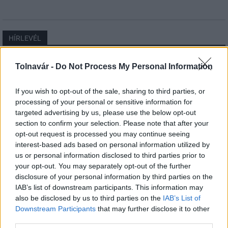
HÍRLEVÉL
Tolnavár -
Do Not Process My Personal Information
Név
If you wish to opt-out of the sale, sharing to third parties, or
E-mail cím
processing of your personal or sensitive information for
targeted advertising by us, please use the below opt-out
section to confirm your selection. Please note that after your
Feliratkozom a hírlevélre és elfogadom az
adatvédelmi
opt-out request is processed you may continue seeing
szabályzatot!
interest-based ads based on personal information utilized by
us or personal information disclosed to third parties prior to
FELIRATKOZÁS
your opt-out. You may separately opt-out of the further
disclosure of your personal information by third parties on the
IAB’s list of downstream participants. This information may
also be disclosed by us to third parties on the
IAB’s List of
Downstream Participants
that may further disclose it to other
LEGFRISSEBB
third parties.