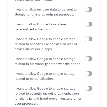
I want to allow my user data to be sent to
Google for online advertising purposes.
Helyi hírek
BEINDULT AZ ŐSZIBARACKSZEZON,
I want to allow Google to send me
SZEPTEMBERIG ÉLVEZHETJÜK
personalized advertising.
I want to allow Google to enable storage
HIRDETÉS
related to analytics like cookies on web or
device identifiers in apps.
HIRDETÉS
I want to allow Google to enable storage
related to functionality of the website or app.
I want to allow Google to enable storage
HIRDETÉS
related to personalization.
I want to allow Google to enable storage
related to security, including authentication
LEGOLVASOTTABB
functionality and fraud prevention, and other
user protection.
A hőségben is védik a növényzetet