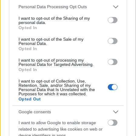
Országos hírek
Please note that this website/app uses one or more Google
Personal Data Processing Opt Outs
Kecskeméten is szakirányú
services and may gather and store information including but
továbbképzésekkel erősít a Gál Ferenc
not limited to your visit or usage behaviour. You may click to
I want to opt-out of the Sharing of my
Egyetem
personal data.
grant or deny consent to Google and its third-party tags to
Opted In
use your data for below specified purposes in below Google
consent section.
I want to opt-out of the Sale of my
Országos hírek
Personal Data.
A lakosságra is fontos szerep hárul a szúnyoginvázió
Opted In
elkerülésében
Folytatódik a szúnyogírtás szerte az országban. Az ázsiai
I want to opt-out of processing my
Personal Data for Targeted Advertising.
tigrisszúnyog a vízhiány ellenére is talál szaporodási helyet a
Opted In
vödrökben, gyermekjátékokban.
I want to opt-out of Collection, Use,
Retention, Sale, and/or Sharing of my
Országos hírek
Personal Data that Is Unrelated with the
Purposes for which it was collected.
Túlfogyasztás napja - július 30-ra felhasználta az
Opted Out
emberiség a Föld egész évre elegendő erőforrásait
Ma van idén a túlfogyasztás világnapja: az emberiség eddigre
Google consents
használta fel mindazokat a természeti erőforrásokat, amelyeket
bolygónk egy év alatt képes megújítani. Ettől a naptól kezdve
I want to allow Google to enable storage
ökológiai értelemben már „hitelből élünk” – hívta fel a figyelmet
related to advertising like cookies on web or
közleményében a WWF Magyarország.
device identifiers in apps.