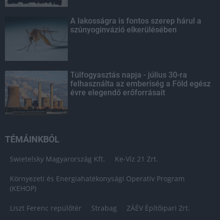
A lakosságra is fontos szerep hárul a
szúnyoginvázió elkerülésében
Túlfogyasztás napja - július 30-ra
felhasználta az emberiség a Föld egész
évre elegendő erőforrásait
TÉMÁINKBÓL
Swietelsky Magyarország Kft.
Ke-Víz 21 Zrt.
Környezeti és Energiahatékonysági Operatív Program
(KEHOP)
Liszt Ferenc repülőtér
Strabag
ZÁÉV Építőipari Zrt.