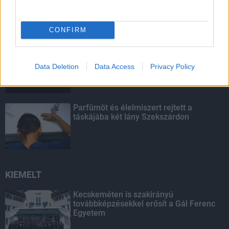
Pakson
CONFIRM
Amire többmillióan vártunk: szombattól
másodfokúra csökken a riasztás
Data Deletion
Data Access
Privacy Policy
Parfümöt és élelmiszert rejtett a
táskájába két lány Szekszárdon
KIEMELT
Kecskeméten is szakirányú
továbbképzésekkel erősít a Gál Ferenc
Egyetem