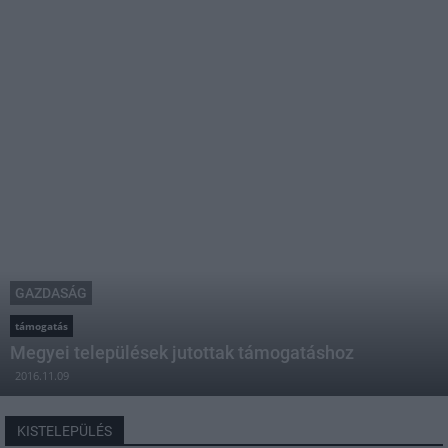
GAZDASÁG
támogatás
Megyei települések jutottak támogatáshoz
2016.11.09
KISTELEPÜLÉS