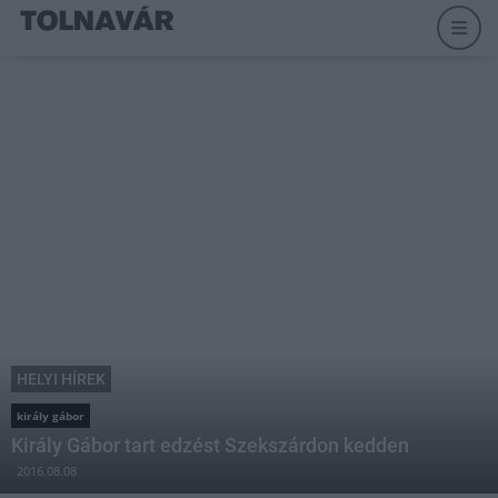
HELYI HÍREK
király gábor
Király Gábor tart edzést Szekszárdon kedden
2016.08.08