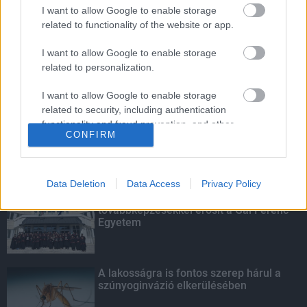
Indul a diákok pénzügyi ismereteit
I want to allow Google to enable storage
erősítő Pénz7 programsorozat
related to functionality of the website or app.
I want to allow Google to enable storage
related to personalization.
Több mint 40 helyszínen dolgozik
fennakadás nélkül a Híd-csoport
I want to allow Google to enable storage
related to security, including authentication
functionality and fraud prevention, and other
CONFIRM
user protection.
KIEMELT
Data Deletion
Data Access
Privacy Policy
Kecskeméten is szakirányú
továbbképzésekkel erősít a Gál Ferenc
Egyetem
A lakosságra is fontos szerep hárul a
szúnyoginvázió elkerülésében