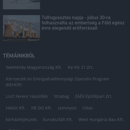
Túlfogyasztás napja - július 30-ra
felhasználta az emberiség a Föld egész
évre elegendő erőforrásait
TÉMÁINKBÓL
Swietelsky Magyarország Kft.
Ke-Víz 21 Zrt.
Környezeti és Energiahatékonysági Operatív Program
(KEHOP)
Liszt Ferenc repülőtér
Strabag
ZÁÉV Építőipari Zrt.
Hódút Kft.
HE-DO Kft.
szennyvíz
Colas
kórházfejlesztés
EuroAszfalt Kft.
West Hungária Bau Kft.