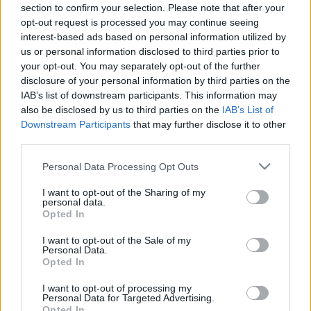
LEGFRISSEBB
section to confirm your selection. Please note that after your
opt-out request is processed you may continue seeing
interest-based ads based on personal information utilized by
Országos hírek
us or personal information disclosed to third parties prior to
KECSKEMÉTEN IS SZAKIRÁNYÚ
your opt-out. You may separately opt-out of the further
TOVÁBBKÉPZÉSEKKEL ERŐSÍT A GÁL FERENC
EGYETEM
disclosure of your personal information by third parties on the
IAB’s list of downstream participants. This information may
also be disclosed by us to third parties on the
IAB’s List of
Országos hírek
Downstream Participants
that may further disclose it to other
A lakosságra is fontos szerep hárul a
third parties.
szúnyoginvázió elkerülésében
Please note that this website/app uses one or more Google
Personal Data Processing Opt Outs
services and may gather and store information including but
not limited to your visit or usage behaviour. You may click to
I want to opt-out of the Sharing of my
personal data.
grant or deny consent to Google and its third-party tags to
Országos hírek
Opted In
use your data for below specified purposes in below Google
TÚLFOGYASZTÁS NAPJA - JÚLIUS 30-RA
consent section.
FELHASZNÁLTA AZ EMBERISÉG A FÖLD EGÉSZ
I want to opt-out of the Sale of my
ÉVRE ELEGENDŐ ERŐFORRÁSAIT
Personal Data.
Opted In
I want to opt-out of processing my
Helyi hírek
Personal Data for Targeted Advertising.
Opted In