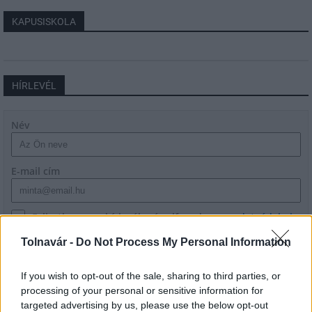
KAPUSISKOLA
HÍRLEVÉL
Név
E-mail cím
Feliratkozom a hírlevélre és elfogadom az
adatvédelmi
szabályzatot!
Tolnavár -
Do Not Process My Personal Information
FELIRATKOZÁS
If you wish to opt-out of the sale, sharing to third parties, or
processing of your personal or sensitive information for
targeted advertising by us, please use the below opt-out