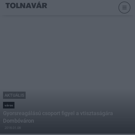
AKTUÁLIS
város
Gyorsreagálású csoport figyel a vtisztaságára
Dombóváron
2018.01.08