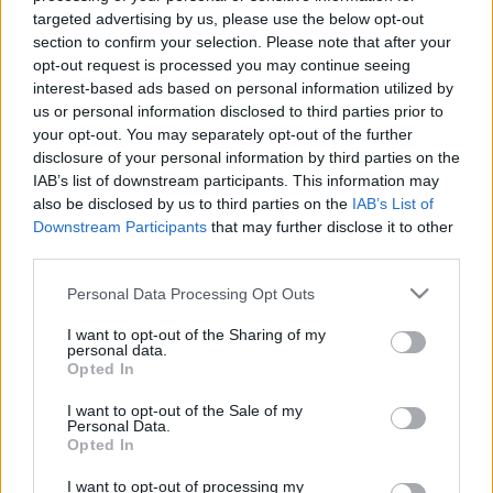
LEGFRISSEBB
targeted advertising by us, please use the below opt-out
section to confirm your selection. Please note that after your
opt-out request is processed you may continue seeing
Országos hírek
interest-based ads based on personal information utilized by
KECSKEMÉTEN IS SZAKIRÁNYÚ
us or personal information disclosed to third parties prior to
TOVÁBBKÉPZÉSEKKEL ERŐSÍT A GÁL FERENC
your opt-out. You may separately opt-out of the further
EGYETEM
disclosure of your personal information by third parties on the
IAB’s list of downstream participants. This information may
also be disclosed by us to third parties on the
IAB’s List of
Országos hírek
Downstream Participants
that may further disclose it to other
A lakosságra is fontos szerep hárul a szúnyoginvázió
third parties.
elkerülésében
Folytatódik a szúnyogírtás szerte az országban. Az ázsiai
Please note that this website/app uses one or more Google
Personal Data Processing Opt Outs
tigrisszúnyog a vízhiány ellenére is talál szaporodási helyet a
services and may gather and store information including but
vödrökben, gyermekjátékokban.
not limited to your visit or usage behaviour. You may click to
I want to opt-out of the Sharing of my
personal data.
grant or deny consent to Google and its third-party tags to
Opted In
use your data for below specified purposes in below Google
Országos hírek
consent section.
I want to opt-out of the Sale of my
Túlfogyasztás napja - július 30-ra
Personal Data.
felhasználta az emberiség a Föld egész
Opted In
évre elegendő erőforrásait
I want to opt-out of processing my