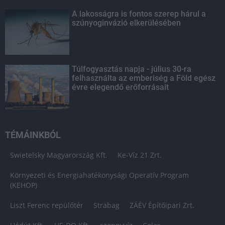
A lakosságra is fontos szerep hárul a
szúnyoginvázió elkerülésében
Túlfogyasztás napja - július 30-ra
felhasználta az emberiség a Föld egész
évre elegendő erőforrásait
TÉMÁINKBÓL
Swietelsky Magyarország Kft.
Ke-Víz 21 Zrt.
Környezeti és Energiahatékonysági Operatív Program
(KEHOP)
Liszt Ferenc repülőtér
Strabag
ZÁÉV Építőipari Zrt.