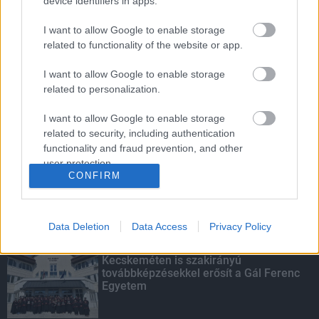
device identifiers in apps.
I want to allow Google to enable storage
related to functionality of the website or app.
Amire többmillióan vártunk: szombattól
másodfokúra csökken a riasztás
I want to allow Google to enable storage
related to personalization.
I want to allow Google to enable storage
related to security, including authentication
Parfümöt és élelmiszert rejtett a
functionality and fraud prevention, and other
táskájába két lány Szekszárdon
user protection.
CONFIRM
Data Deletion
Data Access
Privacy Policy
KIEMELT
Kecskeméten is szakirányú
továbbképzésekkel erősít a Gál Ferenc
Egyetem