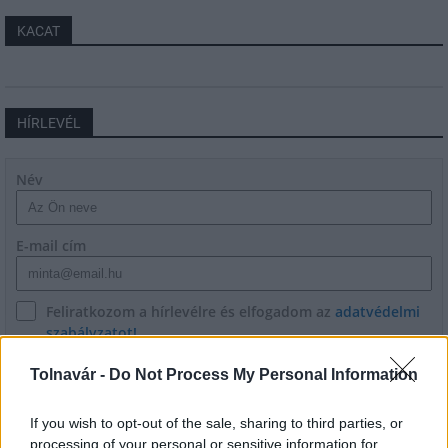
KACAT
HÍRLEVÉL
Név
E-mail cím
Feliratkozom a hírlevélre és elfogadom az
adatvédelmi
szabályzatot!
FELIRATKOZÁS
Tolnavár -
Do Not Process My Personal Information
If you wish to opt-out of the sale, sharing to third parties, or
processing of your personal or sensitive information for