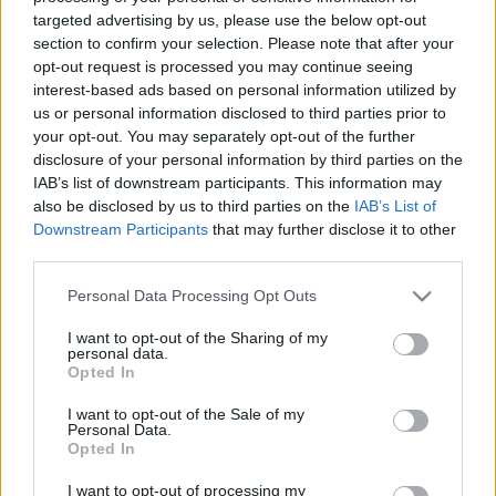
LEGFRISSEBB
targeted advertising by us, please use the below opt-out
section to confirm your selection. Please note that after your
Országos hírek
opt-out request is processed you may continue seeing
interest-based ads based on personal information utilized by
Megérkezett az eső a Duna vízgyűjtőjére
us or personal information disclosed to third parties prior to
Megérkezett a rég várt eső a Duna vízgyűjtőjére, a folyó
your opt-out. You may separately opt-out of the further
magyarországi szakaszán azonban továbbra is csak pár
disclosure of your personal information by third parties on the
centiméteres vízszintváltozások jellemzőek.
IAB’s list of downstream participants. This information may
also be disclosed by us to third parties on the
IAB’s List of
Downstream Participants
that may further disclose it to other
Országos hírek
third parties.
KECSKEMÉTEN IS SZAKIRÁNYÚ
TOVÁBBKÉPZÉSEKKEL ERŐSÍT A GÁL FERENC
Please note that this website/app uses one or more Google
Personal Data Processing Opt Outs
EGYETEM
services and may gather and store information including but
not limited to your visit or usage behaviour. You may click to
I want to opt-out of the Sharing of my
personal data.
grant or deny consent to Google and its third-party tags to
Opted In
use your data for below specified purposes in below Google
Országos hírek
szúnyogirtás
szúnyog
consent section.
A lakosságra is fontos szerep hárul a
I want to opt-out of the Sale of my
szúnyoginvázió elkerülésében
Personal Data.
Opted In
I want to opt-out of processing my