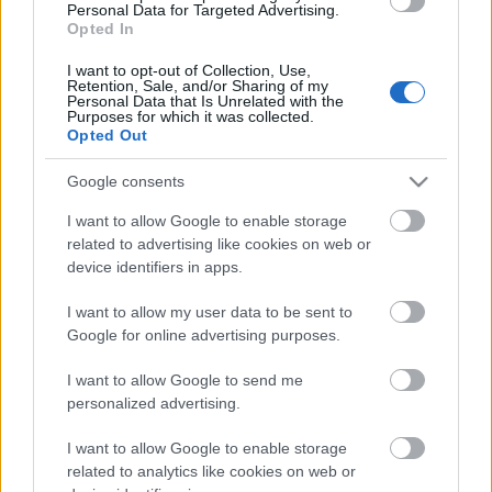
Personal Data for Targeted Advertising.
Opted In
Országos hírek
Túlfogyasztás napja - július 30-ra
I want to opt-out of Collection, Use,
felhasználta az emberiség a Föld egész
Retention, Sale, and/or Sharing of my
évre elegendő erőforrásait
Personal Data that Is Unrelated with the
Purposes for which it was collected.
Opted Out
HIRDETÉS
Google consents
I want to allow Google to enable storage
related to advertising like cookies on web or
HIRDETÉS
device identifiers in apps.
I want to allow my user data to be sent to
HIRDETÉS
Google for online advertising purposes.
I want to allow Google to send me
personalized advertising.
LEGOLVASOTTABB
I want to allow Google to enable storage
Indul a diákok pénzügyi ismereteit
related to analytics like cookies on web or
erősítő Pénz7 programsorozat