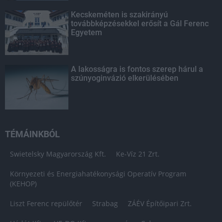
Kecskeméten is szakirányú
továbbképzésekkel erősít a Gál Ferenc
Egyetem
A lakosságra is fontos szerep hárul a
szúnyoginvázió elkerülésében
TÉMÁINKBÓL
Swietelsky Magyarország Kft.
Ke-Víz 21 Zrt.
Környezeti és Energiahatékonysági Operatív Program
(KEHOP)
Liszt Ferenc repülőtér
Strabag
ZÁÉV Építőipari Zrt.