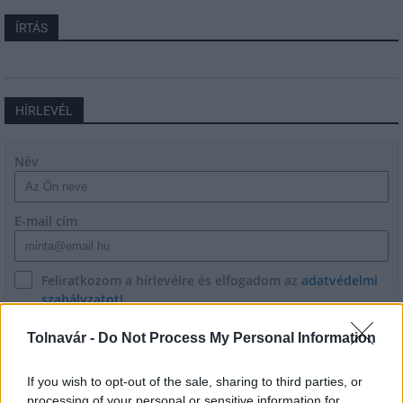
ÍRTÁS
HÍRLEVÉL
Név
E-mail cím
Feliratkozom a hírlevélre és elfogadom az
adatvédelmi
szabályzatot!
FELIRATKOZÁS
Tolnavár -
Do Not Process My Personal Information
If you wish to opt-out of the sale, sharing to third parties, or
processing of your personal or sensitive information for