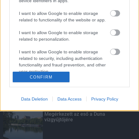
device identifiers in apps.
I want to allow Google to enable storage
related to functionality of the website or app.
Budapest-Pécs, Budapest-Szolnok:
gyorsabb és biztonságosabb lett a vasút
I want to allow Google to enable storage
related to personalization.
I want to allow Google to enable storage
related to security, including authentication
Több mint 40 helyszínen dolgozik
functionality and fraud prevention, and other
fennakadás nélkül a Híd-csoport
user protection.
CONFIRM
Data Deletion
Data Access
Privacy Policy
KIEMELT
Megérkezett az eső a Duna
vízgyűjtőjére