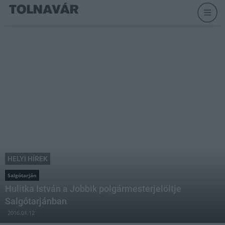
HELYI HÍREK
Salgótarján
Hulitka István a Jobbik polgármesterjelöltje
Salgótarjánban
2016.01.12