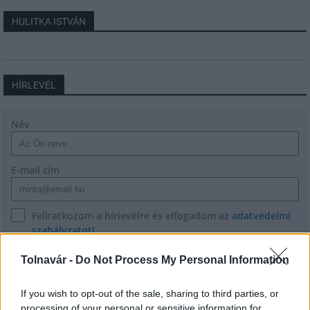
HULITKA ISTVÁN
HÍRLEVÉL
Név
E-mail cím
Feliratkozom a hírlevélre és elfogadom az
adatvédelmi
szabályzatot!
FELIRATKOZÁS
Tolnavár -
Do Not Process My Personal Information
If you wish to opt-out of the sale, sharing to third parties, or
processing of your personal or sensitive information for