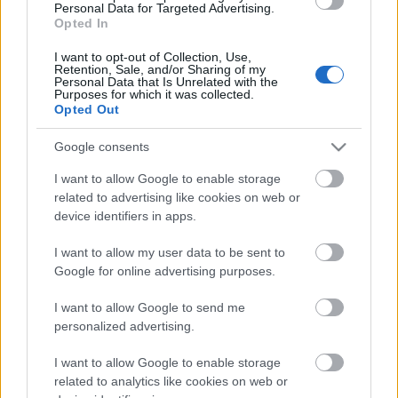
Personal Data for Targeted Advertising.
Opted In
Országos hírek
Túlfogyasztás napja - július 30-ra
I want to opt-out of Collection, Use,
felhasználta az emberiség a Föld egész
Retention, Sale, and/or Sharing of my
évre elegendő erőforrásait
Personal Data that Is Unrelated with the
Purposes for which it was collected.
Opted Out
HIRDETÉS
Google consents
I want to allow Google to enable storage
related to advertising like cookies on web or
HIRDETÉS
device identifiers in apps.
I want to allow my user data to be sent to
HIRDETÉS
Google for online advertising purposes.
I want to allow Google to send me
personalized advertising.
LEGOLVASOTTABB
I want to allow Google to enable storage
Felújított üzletet nyitott Szekszárdon az
related to analytics like cookies on web or
Auchan