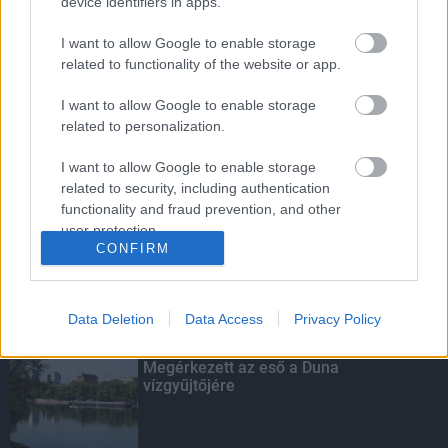
device identifiers in apps.
I want to allow Google to enable storage
related to functionality of the website or app.
Indul a diákok pénzügyi ismereteit
erősítő Pénz7 programsorozat
I want to allow Google to enable storage
related to personalization.
I want to allow Google to enable storage
related to security, including authentication
Amire többmillióan vártunk: szombattól
functionality and fraud prevention, and other
másodfokúra csökken a riasztás
user protection.
CONFIRM
Data Deletion
Data Access
Privacy Policy
KIEMELT
Megérkezett az eső a Duna
vízgyűjtőjére