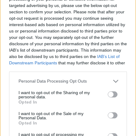
LEGFRISSEBB
targeted advertising by us, please use the below opt-out
section to confirm your selection. Please note that after your
opt-out request is processed you may continue seeing
Országos hírek
Duna
hőség
interest-based ads based on personal information utilized by
Megérkezett az eső a Duna
us or personal information disclosed to third parties prior to
vízgyűjtőjére
your opt-out. You may separately opt-out of the further
disclosure of your personal information by third parties on the
IAB’s list of downstream participants. This information may
also be disclosed by us to third parties on the
IAB’s List of
Országos hírek
Downstream Participants
that may further disclose it to other
KECSKEMÉTEN IS SZAKIRÁNYÚ
third parties.
TOVÁBBKÉPZÉSEKKEL ERŐSÍT A GÁL FERENC
EGYETEM
Please note that this website/app uses one or more Google
Personal Data Processing Opt Outs
services and may gather and store information including but
not limited to your visit or usage behaviour. You may click to
I want to opt-out of the Sharing of my
personal data.
Országos hírek
grant or deny consent to Google and its third-party tags to
Opted In
A lakosságra is fontos szerep hárul a szúnyoginvázió
use your data for below specified purposes in below Google
elkerülésében
consent section.
I want to opt-out of the Sale of my
Folytatódik a szúnyogírtás szerte az országban. Az ázsiai
Personal Data.
tigrisszúnyog a vízhiány ellenére is talál szaporodási helyet a
Opted In
vödrökben, gyermekjátékokban.
I want to opt-out of processing my