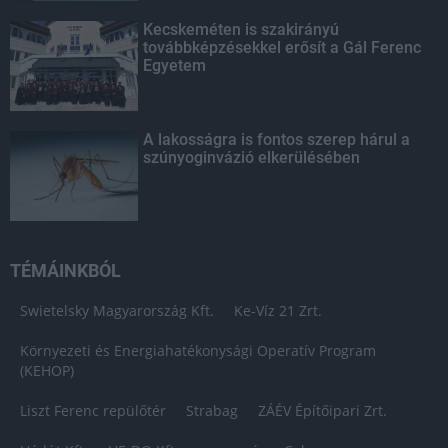
Kecskeméten is szakirányú
továbbképzésekkel erősít a Gál Ferenc
Egyetem
A lakosságra is fontos szerep hárul a
szúnyoginvázió elkerülésében
TÉMÁINKBÓL
Swietelsky Magyarország Kft.
Ke-Víz 21 Zrt.
Környezeti és Energiahatékonysági Operatív Program
(KEHOP)
Liszt Ferenc repülőtér
Strabag
ZÁÉV Építőipari Zrt.